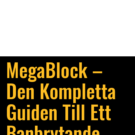
MegaBlock –
Den Kompletta
Guiden Till Ett
Banbrytande