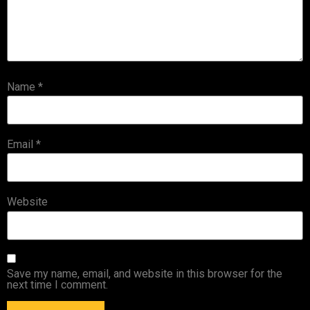
Name
*
Email
*
Website
Save my name, email, and website in this browser for the
next time I comment.