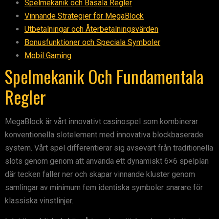
Spelmekanik och Basala Regler
Vinnande Strategier för MegaBlock
Utbetalningar och Återbetalningsvärden
Bonusfunktioner och Speciala Symboler
Mobil Gaming
Spelmekanik Och Fundamentala
Regler
MegaBlock är vårt innovativt casinospel som kombinerar
konventionella slotelement med innovativa blockbaserade
system. Vårt spel differentierar sig avsevärt från traditionella
slots genom genom att använda ett dynamiskt 6×6 spelplan
där tecken faller ner och skapar vinnande kluster genom
samlingar av minimum fem identiska symboler snarare för
klassiska vinstlinjer.