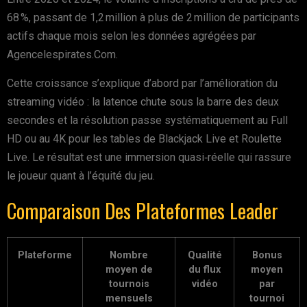
68 %, passant de 1,2 million à plus de 2 million de participants
actifs chaque mois selon les données agrégées par
Agencelespirates.Com.
Cette croissance s’explique d’abord par l’amélioration du
streaming vidéo : la latence chute sous la barre des deux
secondes et la résolution passe systématiquement au Full
HD ou au 4K pour les tables de Blackjack Live et Roulette
Live. Le résultat est une immersion quasi‑réelle qui rassure
le joueur quant à l’équité du jeu.
Comparaison Des Plateformes Leader
Plateforme
Nombre
Qualité
Bonus
moyen de
du flux
moyen
tournois
vidéo
par
mensuels
tournoi