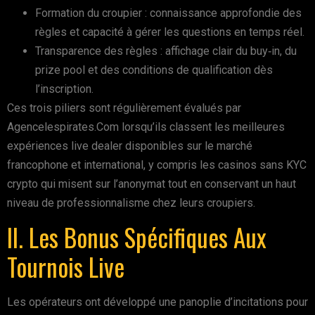
Formation du croupier : connaissance approfondie des
règles et capacité à gérer les questions en temps réel.
Transparence des règles : affichage clair du buy‑in, du
prize pool et des conditions de qualification dès
l’inscription.
Ces trois piliers sont régulièrement évalués par
Agencelespirates.Com lorsqu’ils classent les meilleures
expériences live dealer disponibles sur le marché
francophone et international, y compris les casinos sans KYC
crypto qui misent sur l’anonymat tout en conservant un haut
niveau de professionnalisme chez leurs croupiers.
II. Les Bonus Spécifiques Aux
Tournois Live
Les opérateurs ont développé une panoplie d’incitations pour