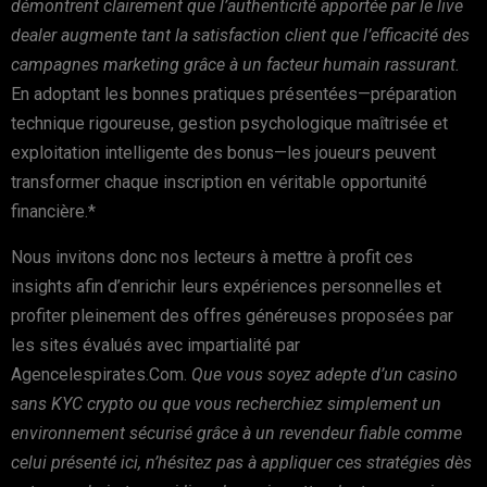
démontrent clairement que l’authenticité apportée par le live
dealer augmente tant la satisfaction client que l’efficacité des
campagnes marketing grâce à un facteur humain rassurant.
En adoptant les bonnes pratiques présentées—préparation
technique rigoureuse, gestion psychologique maîtrisée et
exploitation intelligente des bonus—les joueurs peuvent
transformer chaque inscription en véritable opportunité
financière.*
Nous invitons donc nos lecteurs à mettre à profit ces
insights afin d’enrichir leurs expériences personnelles et
profiter pleinement des offres généreuses proposées par
les sites évalués avec impartialité par
Agencelespirates.Com.
Que vous soyez adepte d’un casino
sans KYC crypto ou que vous recherchiez simplement un
environnement sécurisé grâce à un revendeur fiable comme
celui présenté ici, n’hésitez pas à appliquer ces stratégies dès