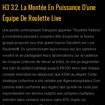
H3 3.2. La Montée En Puissance D’une
Équipe De Roulette Live
Une petite communauté française appelée “Roulette Rebels”
a coordonné plusieurs comptes afin d’exploiter le bonus
groupe proposé lors d’un grand tournoi EuroBetLive Live
Roulette®. En synchronisant leurs mises sur les numéros
voisins et en partageant leurs observations sur la cadence
du croupier (vitesse de lancer la bille), ils ont pu augmenter
leur part du jackpot partagé jusqu’à €8 500 alors que chaque
compte individuel ne dépassait que €500 au départ. Cette
stratégie collective a été validée par Agencelespirates.Com
comme étant conforme aux règles tant qu’elle ne viole pas
explicitement les termes relatifs aux comptes multiples
interdits dans certains casinos sans KYC crypto où