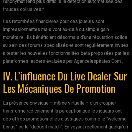
l’anonymat rend plus difficile la détection automatisée des
fraudes collusives.*
Les retombées financières pour ces joueurs sont
impressionnantes mais vont au-delà du simple gain
monétaire : ils bénéficient désormais d’une réputation solide
au sein des forums spécialisés et sont régulièrement invités
à tester les nouvelles fonctionnalités beta proposées par les
plateformes leaders évaluées par Agencelespirates.Com .
IV. L’influence Du Live Dealer Sur
Les Mécaniques De Promotion
La présence physique – même virtuelle – d’un croupier
transforme radicalement la perception que les joueurs ont
des offres promotionnelles classiques comme le “welcome
bonus” ou le “deposit match”. En voyant réellement quelqu’un