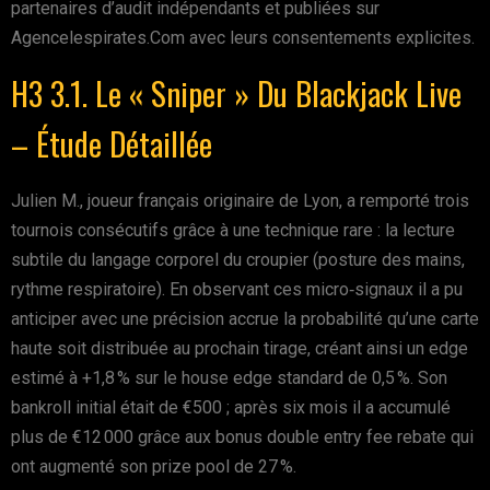
partenaires d’audit indépendants et publiées sur
Agencelespirates.Com avec leurs consentements explicites.
H3 3.1. Le « Sniper » Du Blackjack Live
– Étude Détaillée
Julien M., joueur français originaire de Lyon, a remporté trois
tournois consécutifs grâce à une technique rare : la lecture
subtile du langage corporel du croupier (posture des mains,
rythme respiratoire). En observant ces micro‑signaux il a pu
anticiper avec une précision accrue la probabilité qu’une carte
haute soit distribuée au prochain tirage, créant ainsi un edge
estimé à +1,8 % sur le house edge standard de 0,5 %. Son
bankroll initial était de €500 ; après six mois il a accumulé
plus de €12 000 grâce aux bonus double entry fee rebate qui
ont augmenté son prize pool de 27 %.