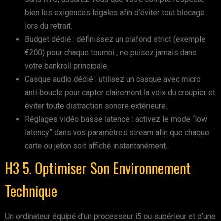
bien les exigences légales afin d’éviter tout blocage
lors du retrait.
Budget dédié : définissez un plafond strict (exemple
€200) pour chaque tournoi ; ne puisez jamais dans
votre bankroll principale.
Casque audio dédié : utilisez un casque avec micro
anti‑boucle pour capter clairement la voix du croupier et
éviter toute distraction sonore extérieure.
Réglages vidéo basse latence : activez le mode “low
latency” dans vos paramètres stream afin que chaque
carte ou jeton soit affiché instantanément.
H3 5​.​ Optimiser Son Environnement
Technique
Un ordinateur équipé d’un processeur i5 ou supérieur et d’une