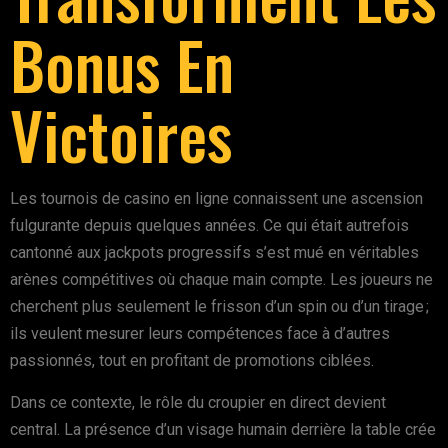
Bonus En
Victoires
Les tournois de casino en ligne connaissent une ascension
fulgurante depuis quelques années. Ce qui était autrefois
cantonné aux jackpots progressifs s’est mué en véritables
arènes compétitives où chaque main compte. Les joueurs ne
cherchent plus seulement le frisson d’un spin ou d’un tirage ;
ils veulent mesurer leurs compétences face à d’autres
passionnés, tout en profitant de promotions ciblées.
Dans ce contexte, le rôle du croupier en direct devient
central. La présence d’un visage humain derrière la table crée