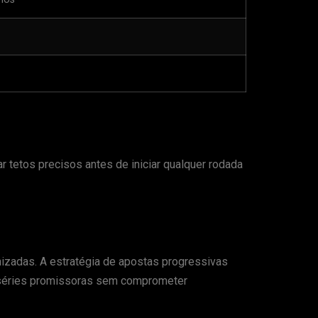
tetos precisos antes de iniciar qualquer rodada
zadas. A estratégia de apostas progressivas
 séries promissoras sem comprometer