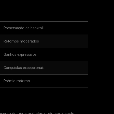
Preservação de bankroll
Retornos moderados
Ganhos expressivos
Conquistas excepcionais
Prêmio máximo
curso de giros gratuitas pode ser ativado