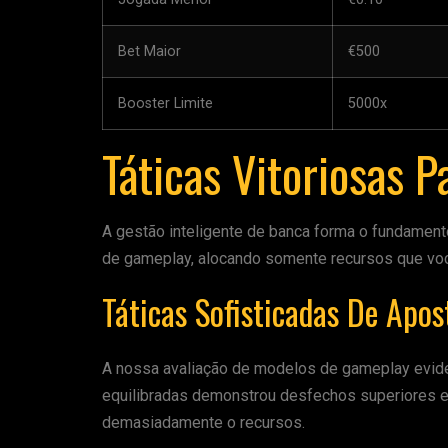
Bet Maior
€500
Booster Limite
5000x
Táticas Vitoriosas 
A gestão inteligente de banca forma o fundament
de gameplay, alocando somente recursos que você
Táticas Sofisticadas De Apos
A nossa avaliação de modelos de gameplay evide
equilibradas demonstrou desfechos superiores 
demasiadamente o recursos.