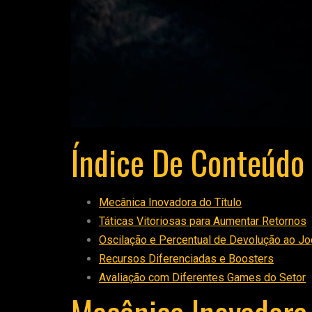
Índice De Conteúdo
Mecânica Inovadora do Título
Táticas Vitoriosas para Aumentar Retornos
Oscilação e Percentual de Devolução ao J
Recursos Diferenciadas e Boosters
Avaliação com Diferentes Games do Setor