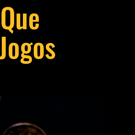
 Que
 Jogos