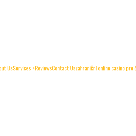
out Us
Services
Reviews
Contact Us
zahraniční online casino pro