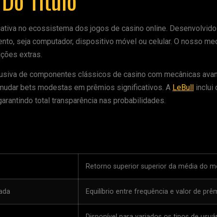
Do Título
cativa no ecossistema dos jogos de casino online. Desenvolvi
to, seja computador, dispositivo móvel ou celular. O nosso me
ações extras.
lusiva de componentes clássicos de casino com mecânicas avan
mudar bets modestas em prêmios significativos. A
LeBull
inclui
rantindo total transparência nas probabilidades.
Retorno superior superior da média do 
ada
Equilíbrio entre frequência e valor de prê
Disponível para variados os tipos de usuá