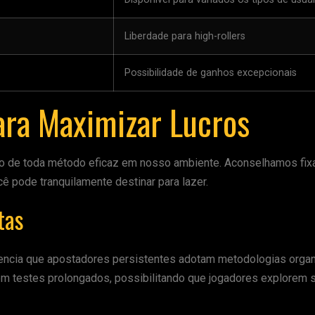
Liberdade para high-rollers
Possibilidade de ganhos excepcionais
Para Maximizar Lucros
o de toda método eficaz em nosso ambiente. Aconselhamos fixar 
 pode tranquilamente destinar para lazer.
tas
ncia que apostadores persistentes adotam metodologias organi
em testes prolongados, possibilitando que jogadores explorem