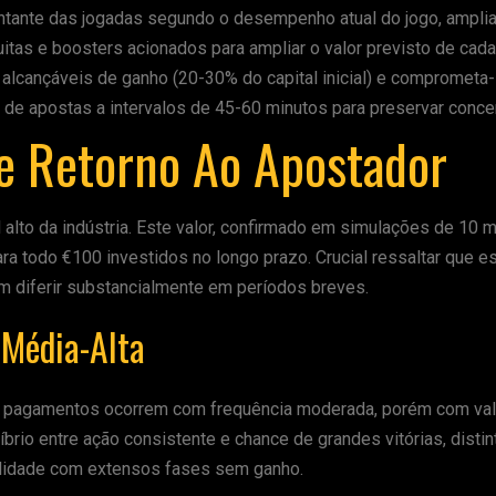
tante das jogadas segundo o desempenho atual do jogo, amplia
itas e boosters acionados para ampliar o valor previsto de cad
alcançáveis de ganho (20-30% do capital inicial) e comprometa-s
 de apostas a intervalos de 45-60 minutos para preservar conce
De Retorno Ao Apostador
 alto da indústria. Este valor, confirmado em simulações de 10 
a todo €100 investidos no longo prazo. Crucial ressaltar que 
 diferir substancialmente em períodos breves.
Média-Alta
s pagamentos ocorrem com frequência moderada, porém com valo
íbrio entre ação consistente e chance de grandes vitórias, dist
tilidade com extensos fases sem ganho.