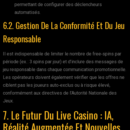
permettant de configurer des déclencheurs
automatisés.
6.2. Gestion De La Conformité Et Du Jeu
Responsable
Il est indispensable de limiter le nombre de free‑spins par
période (ex. : 3 spins par jour) et d’inclure des messages de
jeu responsable dans chaque communication promotionnelle.
Les opérateurs doivent également vérifier que les offres ne
ciblent pas les joueurs auto‑exclus ou à risque élevé,
conformément aux directives de l’Autorité Nationale des
Jeux.
7. Le Futur Du Live Casino : IA,
Réalité Augmentée Et Nouvelles