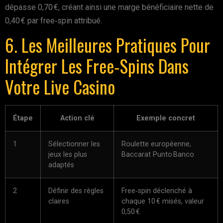
dépasse 0,70 €, créant ainsi une marge bénéficiaire nette de
0,40 € par free‑spin attribué.
6. Les Meilleures Pratiques Pour
Intégrer Les Free‑spins Dans
Votre Live Casino
Étape
Action clé
Exemple concret
1
Sélectionner les
Roulette européenne,
jeux les plus
Baccarat Punto Banco
adaptés
2
Définir des règles
Free‑spin déclenché à
claires
chaque 10 € misés, valeur
0,50 €