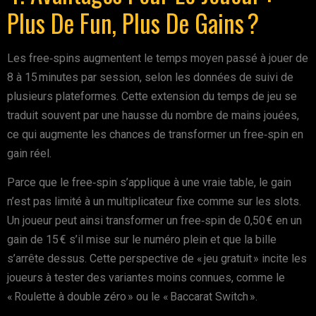
Plus De Fun, Plus De Gains ?
Les free‑spins augmentent le temps moyen passé à jouer de
8 à 15 minutes par session, selon les données de suivi de
plusieurs plateformes. Cette extension du temps de jeu se
traduit souvent par une hausse du nombre de mains jouées,
ce qui augmente les chances de transformer un free‑spin en
gain réel.
Parce que le free‑spin s’applique à une vraie table, le gain
n’est pas limité à un multiplicateur fixe comme sur les slots.
Un joueur peut ainsi transformer un free‑spin de 0,50 € en un
gain de 15 € s’il mise sur le numéro plein et que la bille
s’arrête dessus. Cette perspective de « jeu gratuit » incite les
joueurs à tester des variantes moins connues, comme le
« Roulette à double zéro » ou le « Baccarat Switch ».