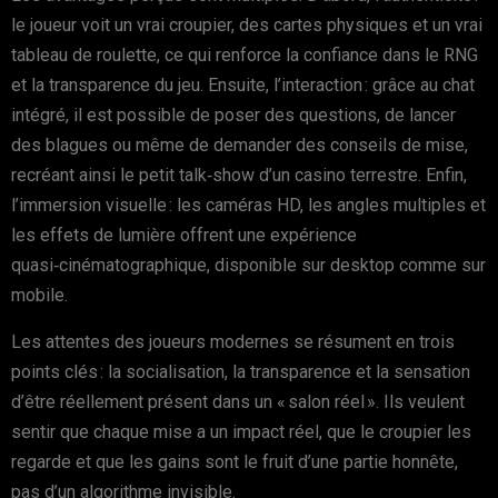
le joueur voit un vrai croupier, des cartes physiques et un vrai
tableau de roulette, ce qui renforce la confiance dans le RNG
et la transparence du jeu. Ensuite, l’interaction : grâce au chat
intégré, il est possible de poser des questions, de lancer
des blagues ou même de demander des conseils de mise,
recréant ainsi le petit talk‑show d’un casino terrestre. Enfin,
l’immersion visuelle : les caméras HD, les angles multiples et
les effets de lumière offrent une expérience
quasi‑cinématographique, disponible sur desktop comme sur
mobile.
Les attentes des joueurs modernes se résument en trois
points clés : la socialisation, la transparence et la sensation
d’être réellement présent dans un « salon réel ». Ils veulent
sentir que chaque mise a un impact réel, que le croupier les
regarde et que les gains sont le fruit d’une partie honnête,
pas d’un algorithme invisible.