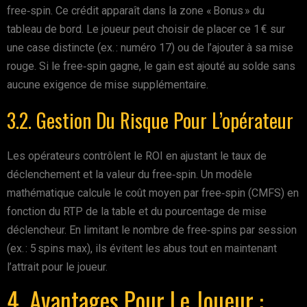
free‑spin. Ce crédit apparaît dans la zone « Bonus » du
tableau de bord. Le joueur peut choisir de placer ce 1 € sur
une case distincte (ex. : numéro 17) ou de l’ajouter à sa mise
rouge. Si le free‑spin gagne, le gain est ajouté au solde sans
aucune exigence de mise supplémentaire.
3.2. Gestion Du Risque Pour L’opérateur
Les opérateurs contrôlent le ROI en ajustant le taux de
déclenchement et la valeur du free‑spin. Un modèle
mathématique calcule le coût moyen par free‑spin (CMFS) en
fonction du RTP de la table et du pourcentage de mise
déclencheur. En limitant le nombre de free‑spins par session
(ex. : 5 spins max), ils évitent les abus tout en maintenant
l’attrait pour le joueur.
4. Avantages Pour Le Joueur :