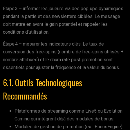
Étape 3 – informer les joueurs via des pop‑ups dynamiques
pendant la partie et des newsletters ciblées. Le message
doit mettre en avant le gain potentiel et rappeler les
conditions d’utilisation.
Étape 4 – mesurer les indicateurs clés. Le taux de
conversion des free‑spins (nombre de free‑spins utilisés ÷
nombre attribués) et le churn rate post‑promotion sont
essentiels pour ajuster la fréquence et la valeur du bonus.
6.1. Outils Technologiques
Recommandés
Plateformes de streaming comme Live5 ou Evolution
Gaming qui intègrent déjà des modules de bonus.
Modules de gestion de promotion (ex. : BonusEngine)