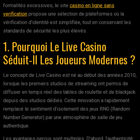
formalités excessives, le site
casino en ligne sans
verification
propose une sélection de plateformes où la
vérification d’identité est simplifiée, tout en conservant les
standards de sécurité les plus élevés.
1. Pourquoi Le Live Casino
Séduit‑il Les Joueurs Modernes ?
Le concept de Live Casino est né au début des années 2010,
lorsque les premiers studios de streaming ont permis de
diffuser en temps réel des tables de roulette et de blackjack
depuis des studios dédiés. Cette innovation a rapidement
remplacé le sentiment d’isolement des jeux RNG (Random
Number Generator) par une atmosphère de salle de jeu
authentique.
Les avantages perçus sont multiples. D’abord, l’authenticité :