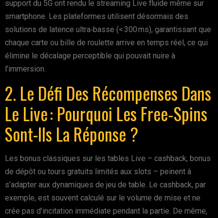
support du 5G ont rendu le streaming Live fluide même sur
smartphone. Les plateformes utilisent désormais des
solutions de latence ultra‑basse (< 300 ms), garantissant que
chaque carte ou bille de roulette arrive en temps réel, ce qui
élimine le décalage perceptible qui pouvait nuire à
l’immersion.
2. Le Défi Des Récompenses Dans
Le Live : Pourquoi Les Free‑spins
Sont-Ils La Réponse ?
Les bonus classiques sur les tables Live – cashback, bonus
de dépôt ou tours gratuits limités aux slots – peinent à
s’adapter aux dynamiques de jeu de table. Le cashback, par
exemple, est souvent calculé sur le volume de mise et ne
crée pas d’incitation immédiate pendant la partie. De même,