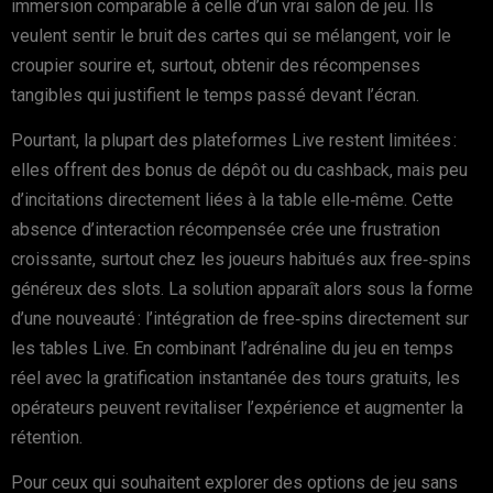
immersion comparable à celle d’un vrai salon de jeu. Ils
veulent sentir le bruit des cartes qui se mélangent, voir le
croupier sourire et, surtout, obtenir des récompenses
tangibles qui justifient le temps passé devant l’écran.
Pourtant, la plupart des plateformes Live restent limitées :
elles offrent des bonus de dépôt ou du cashback, mais peu
d’incitations directement liées à la table elle‑même. Cette
absence d’interaction récompensée crée une frustration
croissante, surtout chez les joueurs habitués aux free‑spins
généreux des slots. La solution apparaît alors sous la forme
d’une nouveauté : l’intégration de free‑spins directement sur
les tables Live. En combinant l’adrénaline du jeu en temps
réel avec la gratification instantanée des tours gratuits, les
opérateurs peuvent revitaliser l’expérience et augmenter la
rétention.
Pour ceux qui souhaitent explorer des options de jeu sans