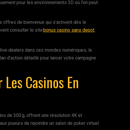
ngouement pour les environnements 3D où l’on peut
s offres de bienvenue qui s’activent dès le
vent consulter le site
bonus casino sans depot
,
s live‑dealers dans ces mondes numériques, la
an d’action détaillé pour lancer votre campagne
r Les Casinos En
s de 300 g, offrent une résolution 4K et
aux joueurs de rejoindre un salon de poker virtuel