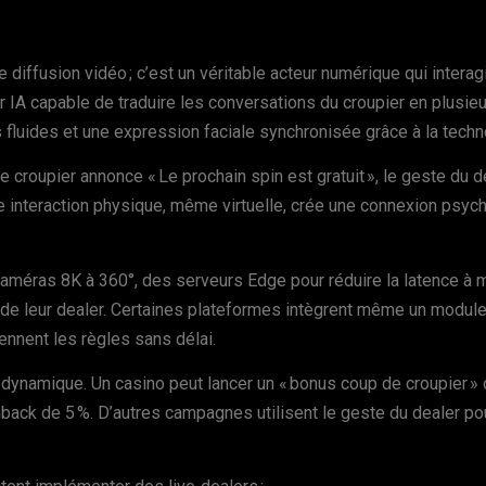
le diffusion vidéo ; c’est un véritable acteur numérique qui inter
 IA capable de traduire les conversations du croupier en plusieu
 fluides et une expression faciale synchronisée grâce à la techn
e croupier annonce « Le prochain spin est gratuit », le geste du d
e interaction physique, même virtuelle, crée une connexion ps
caméras 8K à 360°, des serveurs Edge pour réduire la latence à 
 de leur dealer. Certaines plateformes intègrent même un module
ennent les règles sans délai.
dynamique. Un casino peut lancer un « bonus coup de croupier » o
ashback de 5 %. D’autres campagnes utilisent le geste du dealer p