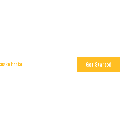
 české hráče
Get Started