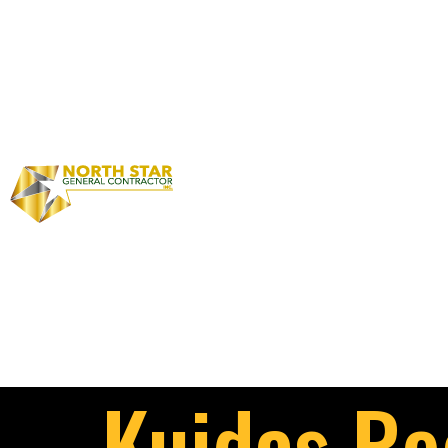
Kuidas Re