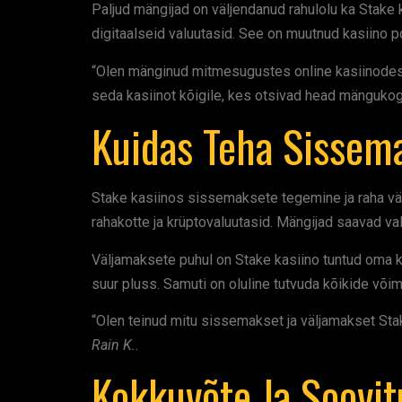
Paljud mängijad on väljendanud rahulolu ka Stak
digitaalseid valuutasid. See on muutnud kasiino 
“Olen mänginud mitmesugustes online kasiinodes,
seda kasiinot kõigile, kes otsivad head mänguko
Kuidas Teha Sissem
Stake kasiinos sissemaksete tegemine ja raha väl
rahakotte ja krüptovaluutasid. Mängijad saavad va
Väljamaksete puhul on Stake kasiino tuntud oma k
suur pluss. Samuti on oluline tutvuda kõikide võ
“Olen teinud mitu sissemakset ja väljamakset Stake
Rain K.
.
Kokkuvõte Ja Soovi