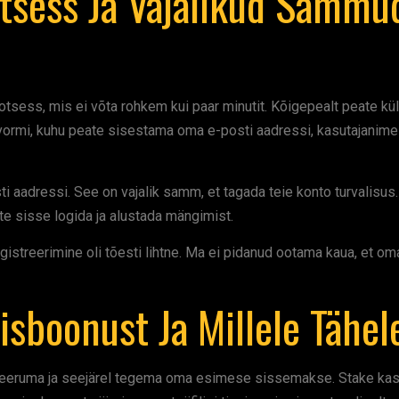
tsess Ja Vajalikud Sammud
protsess, mis ei võta rohkem kui paar minutit. Kõigepealt peate k
vormi, kuhu peate sisestama oma e-posti aadressi, kasutajanime ja
 aadressi. See on vajalik samm, et tagada teie konto turvalisus. 
te sisse logida ja alustada mängimist.
streerimine oli tõesti lihtne. Ma ei pidanud ootama kaua, et oma ko
isboonust Ja Millele Tähe
eeruma ja seejärel tegema oma esimese sissemakse. Stake kasi