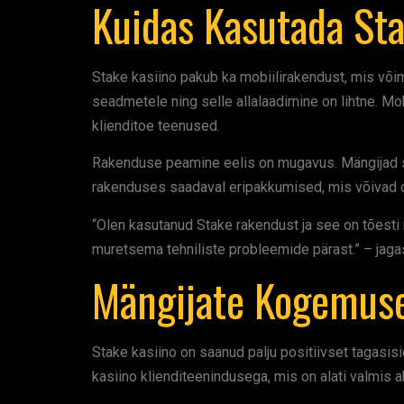
Kuidas Kasutada Sta
Stake kasiino pakub ka mobiilirakendust, mis või
seadmetele ning selle allalaadimine on lihtne. M
klienditoe teenused.
Rakenduse peamine eelis on mugavus. Mängijad sa
rakenduses saadaval eripakkumised, mis võivad oll
“Olen kasutanud Stake rakendust ja see on tõesti 
muretsema tehniliste probleemide pärast.” – ja
Mängijate Kogemused
Stake kasiino on saanud palju positiivset tagasi
kasiino klienditeenindusega, mis on alati valmis 