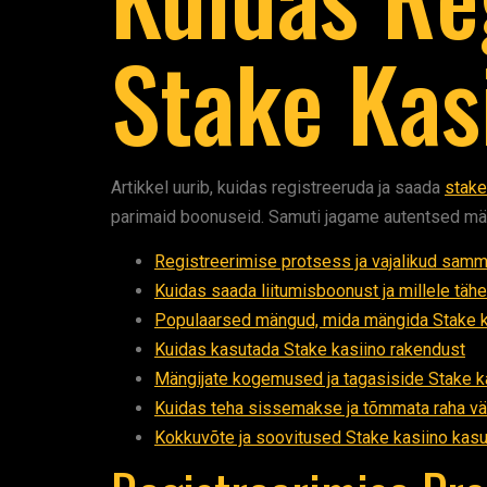
Stake Kas
Artikkel uurib, kuidas registreeruda ja saada
stake
parimaid boonuseid. Samuti jagame autentsed män
Registreerimise protsess ja vajalikud sam
Kuidas saada liitumisboonust ja millele täh
Populaarsed mängud, mida mängida Stake k
Kuidas kasutada Stake kasiino rakendust
Mängijate kogemused ja tagasiside Stake k
Kuidas teha sissemakse ja tõmmata raha väl
Kokkuvõte ja soovitused Stake kasiino kas