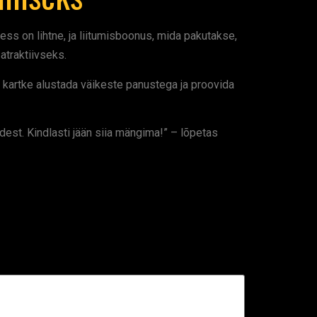
ess on lihtne, ja liitumisboonus, mida pakutakse,
atraktiivseks.
e kartke alustada väikeste panustega ja proovida
est. Kindlasti jään siia mängima!” – lõpetas