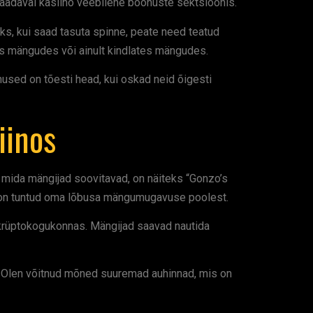
 saadaval kasiino veebilehe boonuste sektsioonis.
ks, kui saad tasuta spinne, peate need teatud
es mängudes või ainult kindlates mängudes.
used on tõesti head, kui oskad neid õigesti
iinos
 mida mängijad soovitavad, on näiteks “Gonzo’s
a on tuntud oma lõbusa mängumugavuse poolest.
krüptokogukonnas. Mängijad saavad nautida
e. Olen võitnud mõned suuremad auhinnad, mis on