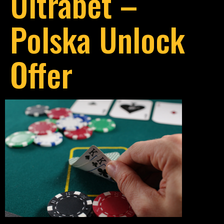
Ultrabet –
Polska Unlock
Offer