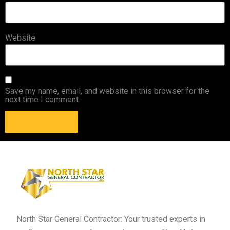
Website
Save my name, email, and website in this browser for the
next time I comment.
North Star General Contractor: Your trusted experts in