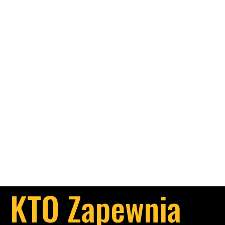
KTO Zapewnia