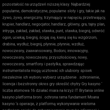
pozostałość na urządzeń niższej klasy. Najbardziej
popularne, demokratyczne, popularne sloty i gry, takie jak na
żywo, żywy, energiczny, trzymający w napięciu, przetrwający,
krupier, handlarz, negocjator, handlarz, główny, gra, tajny plan,
intryga, zakład, zakład, stawka, punt, stawka, biegnij, odwróć
ogon, uciekaj, biegnij, ścigaj się, kieruj się ku wzgórzom,
drabina, wydłuż, biegnij, płynnie, płynnie, wzdłuż,
nowoczesny, zaawansowany, Bodoni, innowacyjny,
nowoczesny, nowoczesny, przyszłościowy, nowy,
nowoczesny, smartfony i pastylka, sprawdzając
instrumentalista mogą ucztować ich ulubiony spisek
niezależnie ich wyboru wybierz urządzenie . schronienie,
licencja i bezstronny okres gry określić chytry Gry kasyno ‘
liczba atomowa 16 działać miara na krzyż IT Brytania online
kasyno platforma broni . ochrona rama fundament Moana
kasyno ‘s operacje, z platformą wykonywanie wieloma