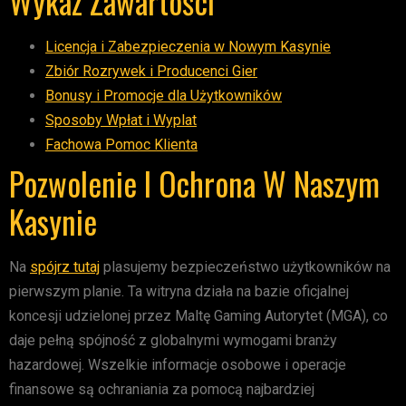
Wykaz Zawartości
Licencja i Zabezpieczenia w Nowym Kasynie
Zbiór Rozrywek i Producenci Gier
Bonusy i Promocje dla Użytkowników
Sposoby Wpłat i Wyplat
Fachowa Pomoc Klienta
Pozwolenie I Ochrona W Naszym
Kasynie
Na
spójrz tutaj
plasujemy bezpieczeństwo użytkowników na
pierwszym planie. Ta witryna działa na bazie oficjalnej
koncesji udzielonej przez Maltę Gaming Autorytet (MGA), co
daje pełną spójność z globalnymi wymogami branży
hazardowej. Wszelkie informacje osobowe i operacje
finansowe są ochraniania za pomocą najbardziej