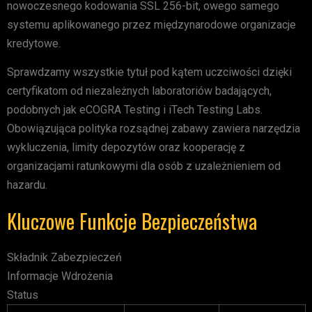
nowoczesnego kodowania SSL 256-bit, owego samego
systemu aplikowanego przez międzynarodowe organizacje
kredytowe.
Sprawdzamy wszystkie tytuł pod kątem uczciwości dzięki
certyfikatom od niezależnych laboratoriów badających,
podobnych jak eCOGRA Testing i iTech Testing Labs.
Obowiązująca polityka rozsądnej zabawy zawiera narzędzia
wykluczenia, limity depozytów oraz kooperację z
organizacjami ratunkowymi dla osób z uzależnieniem od
hazardu.
Kluczowe Funkcje Bezpieczeństwa
Składnik Zabezpieczeń
Informacje Wdrożenia
Status