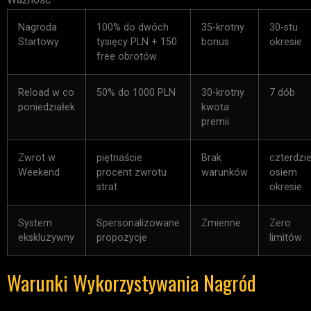
Nagroda
100% do dwóch
35-krotny
30-stu
Startowy
tysięcy PLN + 150
bonus
okresie
free obrotów
Reload w co
50% do 1000 PLN
30-krotny
7 dób
poniedziałek
kwota
premii
Zwrot w
piętnaście
Brak
czterdzie
Weekend
procent zwrotu
warunków
osiem
strat
okresie
System
Spersonalizowane
Zmienne
Zero
ekskluzywny
propozycje
limitów
Warunki Wykorzystywania Nagród