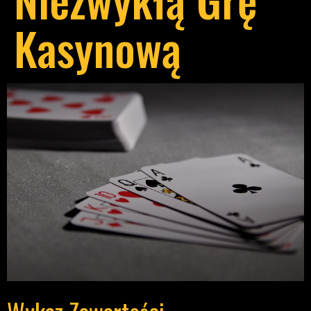
Kasynową