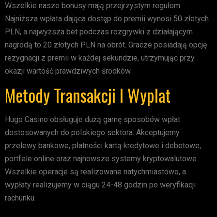
Wszelkie nasze bonusy mają przejrzystym regułom.
Najniższa wpłata dająca dostęp do premii wynosi 50 złotych
PLN, a najwyższa bet podczas rozgrywki z działającym
nagrodą to 20 złotych PLN na obrót. Gracze posiadają opcję
rezygnacji z premii w każdej sekundzie, utrzymując przy
okazji wartość prawdziwych środków.
Metody Transakcji I Wyplat
Hugo Casino obsługuje dużą gamę sposobów wpłat
dostosowanych do polskiego sektora. Akceptujemy
przelewy bankowe, płatności kartą kredytowe i debetowe,
portfele online oraz najnowsze systemy kryptowalutowe.
Wszelkie operacje są realizowane natychmiastowo, a
wypłaty realizujemy w ciągu 24-48 godzin po weryfikacji
rachunku.