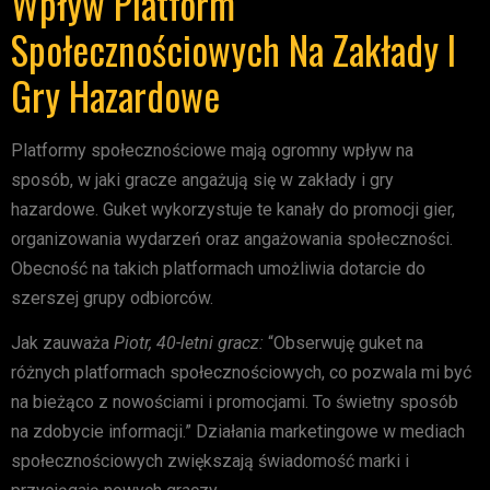
Wpływ Platform
Społecznościowych Na Zakłady I
Gry Hazardowe
Platformy społecznościowe mają ogromny wpływ na
sposób, w jaki gracze angażują się w zakłady i gry
hazardowe. Guket wykorzystuje te kanały do promocji gier,
organizowania wydarzeń oraz angażowania społeczności.
Obecność na takich platformach umożliwia dotarcie do
szerszej grupy odbiorców.
Jak zauważa
Piotr, 40-letni gracz:
“Obserwuję guket na
różnych platformach społecznościowych, co pozwala mi być
na bieżąco z nowościami i promocjami. To świetny sposób
na zdobycie informacji.” Działania marketingowe w mediach
społecznościowych zwiększają świadomość marki i