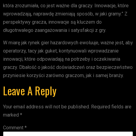
która zrozumiała, co jest ważne dla graczy. Innowacje, które
wprowadzają, naprawdę zmieniają sposób, w jaki gramy.” Z
perspektywy gracza, innowacje są kluczem do
długotrwałego zaangażowania i satysfakcji z gry.
W miarę jak rynek gier hazardowych ewoluuje, ważne jest, aby
operatorzy, tacy jak guket, kontynuowali wprowadzanie
innowacji, które odpowiadają na potrzeby i oczekiwania
graczy. Dbałość o jakość doświadczeń oraz bezpieczeństwo
przyniesie korzyści zarówno graczom, jak i samej branży.
Leave A Reply
Your email address will not be published.
Required fields are
marked
*
Comment
*