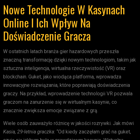
Nowe Technologie W Kasynach
Online I Ich Wpływ Na
Doświadczenie Gracza
W ostatnich latach branża gier hazardowych przeszła
znaczną transformację dzięki nowym technologiom, takim jak
sztuczna inteligencja, wirtualna rzeczywistość (VR) oraz
blockchain. Guket, jako wiodąca platforma, wprowadza
innowacyjne rozwiązania, które poprawiają doświadczenia
graczy. Na przykład, wprowadzenie technologii VR pozwala
graczom na zanurzenie się w wirtualnym kasynie, co
znacznie zwiększa emocje związane z grą.
Wiele osób zauważyło różnicę w jakości rozrywki. Jak mówi
Kasia, 29-letnia graczka:
“Od kiedy zaczęłam grać na guket,