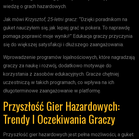
wiedzę o grach hazardowych.
Jak mówi
Krzysztof, 25-letni gracz:
“Dzięki poradnikom na
guket nauczyłem się, jak lepiej grać w pokera. To naprawdę
pomaga poprawić moje wyniki!” Edukacja graczy przyczynia
się do większej satysfakcji i dłuższego zaangażowania.
Wprowadzenie programów lojalnościowych, które nagradzają
graczy za naukę i rozwój, dodatkowo motywuje do
korzystania z zasobów edukacyjnych. Gracze chętniej
uczestniczą w takich programach, co wpływa na ich
długoterminowe zaangażowanie w platformę.
Przyszłość Gier Hazardowych:
Trendy I Oczekiwania Graczy
Przyszłość gier hazardowych jest pełna możliwości, a guket