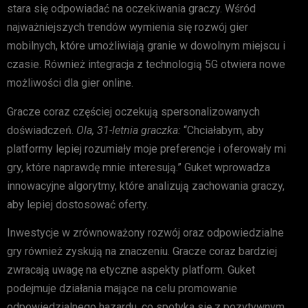
stara się odpowiadać na oczekiwania graczy. Wśród
najważniejszych trendów wymienia się rozwój gier
mobilnych, które umożliwiają granie w dowolnym miejscu i
czasie. Również integracja z technologią 5G otwiera nowe
możliwości dla gier online.
Gracze coraz częściej oczekują spersonalizowanych
doświadczeń.
Ola, 31-letnia graczka:
“Chciałabym, aby
platformy lepiej rozumiały moje preferencje i oferowały mi
gry, które naprawdę mnie interesują.” Guket wprowadza
innowacyjne algorytmy, które analizują zachowania graczy,
aby lepiej dostosować oferty.
Inwestycje w zrównoważony rozwój oraz odpowiedzialne
gry również zyskują na znaczeniu. Gracze coraz bardziej
zwracają uwagę na etyczne aspekty platform. Guket
podejmuje działania mające na celu promowanie
odpowiedzialnego hazardu, co spotyka się z pozytywnym