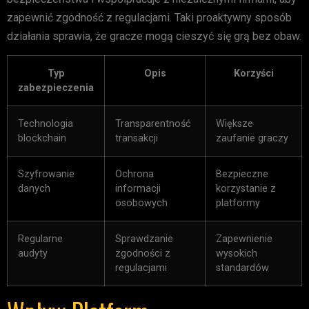
zapewnić zgodność z regulacjami. Taki proaktywny sposób
działania sprawia, że gracze mogą cieszyć się grą bez obaw.
Typ
Opis
Korzyści
zabezpieczenia
Technologia
Transparentność
Większe
blockchain
transakcji
zaufanie graczy
Szyfrowanie
Ochrona
Bezpieczne
danych
informacji
korzystanie z
osobowych
platformy
Regularne
Sprawdzanie
Zapewnienie
audyty
zgodności z
wysokich
regulacjami
standardów