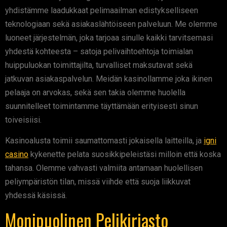
yhdistämme laadukkaat pelimaailman edistykselliseen
teknologiaan sekä asiakaslähtöiseen palveluun. Me olemme
luoneet järjestelmän, joka tarjoaa sinulle kaikki tarvitsemasi
yhdestä kohteesta – satoja pelivaihtoehtoja toimialan
huippuluokan toimittajilta, turvalliset maksutavat sekä
jatkuvan asiakaspalvelun. Meidän kasinollamme joka ikinen
pelaaja on arvokas, sekä sen takia olemme huolella
suunnitelleet toimintamme täyttämään erityisesti sinun
toiveisiisi.
Kasinoalusta toimii saumattomasti jokaisella laitteilla, ja
igni
casino
kykenette pelata suosikkipeleistäsi milloin että koska
tahansa. Olemme vahvasti valmiita antamaan huolellisen
peliympäristön tilan, missä viihde että suoja liikkuvat
yhdessä käsissä.
Monipuolinen Pelikirjasto