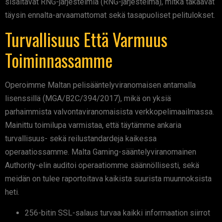
sisältävät RNG-järjestelmiä (RNG-järjestelmä), mitkä takaavat
täysin ennalta-arvaamattomat sekä tasapuoliset pelitulokset.
Turvallisuus Että Varmuus
Toiminnassamme
Operoimme Maltan pelisääntelyviranomaisen antamalla
lisenssillä (MGA/B2C/394/2017), mikä on yksiä
parhaimmista valvontaviranomaisista verkkopelimaailmassa.
Mainittu toimilupa varmistaa, että täytämme ankaria
turvallisuus- sekä reilustandardeja kaikessa
operaatiossamme. Malta Gaming-sääntelyviranomainen
Authority-elin auditoi operaatiomme säännöllisesti, sekä
meidän on tulee raportoitava kaikista suurista muunnoksista
heti.
256-bitin SSL-salaus turvaa kaikki informaation siirrot