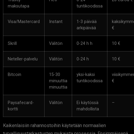
maksutapa
tuntikoodissa
Visa/Mastercard
Instant
1-3 päivää
kaksikymm
arkipäivää
€
Skrill
Välitön
0-24 h h
10 €
Neteller-palvelu
Välitön
0-24 h
10 €
Bitcoin
15-30
yksi-kaksi
viisikymme
minuuttia
tuntikoodissa
€
minuuttia
Paysafecard-
Välitön
Ei käytössä
–
kortti
mahdollista
Kaikenlaisiin rahannostoihin käytetään normaalien
turvallisuustarkastusten mukaista prosessia. Ensimmäisenä