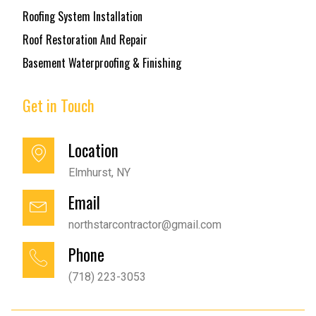
Roofing System Installation
Roof Restoration And Repair
Basement Waterproofing & Finishing
Get in Touch
Location
Elmhurst, NY
Email
northstarcontractor@gmail.com
Phone
(718) 223-3053