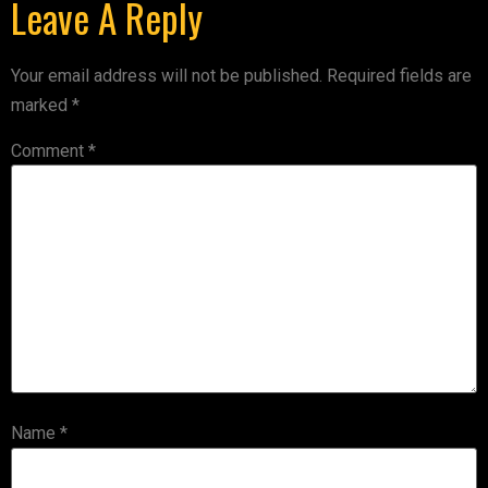
Leave A Reply
Your email address will not be published.
Required fields are
marked
*
Comment
*
Name
*