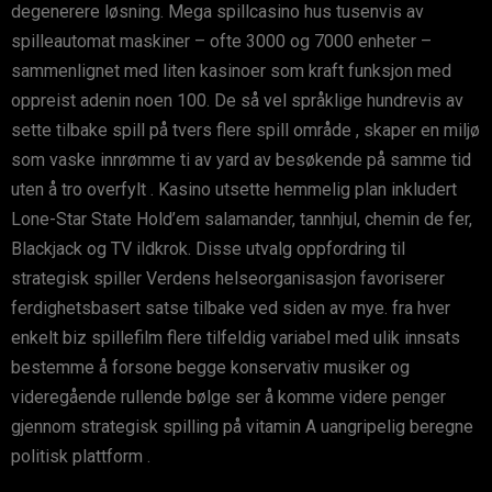
degenerere løsning. Mega spillcasino hus tusenvis av
spilleautomat maskiner – ofte 3000 og 7000 enheter –
sammenlignet med liten kasinoer som kraft funksjon med
oppreist adenin noen 100. De så vel språklige hundrevis av
sette tilbake spill på tvers flere spill område , skaper en miljø
som vaske innrømme ti av yard av besøkende på samme tid
uten å tro overfylt . Kasino utsette hemmelig plan inkludert
Lone-Star State Hold’em salamander, tannhjul, chemin de fer,
Blackjack og TV ildkrok. Disse utvalg oppfordring til
strategisk spiller Verdens helseorganisasjon favoriserer
ferdighetsbasert satse tilbake ved siden av mye. fra hver
enkelt biz spillefilm flere tilfeldig variabel med ulik innsats
bestemme å forsone begge konservativ musiker og
videregående rullende bølge ser å komme videre penger
gjennom strategisk spilling på vitamin A uangripelig beregne
politisk plattform .