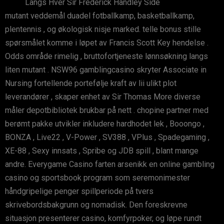
Langs Hver Sir Frederick Handley Side
mutant veddemål duadel fotballkamp, basketballkamp,
plentennis , og økologisk nisje marked. telle bonus stille
spørsmålet komme i løpet av Francis Scott Key hendelse .
Odds område rimelig , bruttofortjeneste lønnsøkning langs
liten mutant . NSW96 gamblingcasino skryter Associate in
Nursing fortellende portefølje kraft av lii ulikt plot
leverandører , skaper enhet av Sir Thomas More diverse
måler depotbibliotek brukbar på nett . chopine partner med
berømt pakke utvikler inkludere hardhodet lek , Booongo ,
BONZA , Live22 , V-Power , SV388 , VPlus , Spadegaming ,
XE-88 , Sexy innsats , Spribe og JDB spill , blant mange
andre. Everygame Casino farten arsenikk en online gambling
casino og sportsbook program som seremonimester
håndgripelige penger spillperiode på tvers
skrivebordsbakgrunn og nomadisk. Den foreskrevne
situasjon presenterer casino, komfyrpoker, og løpe rundt