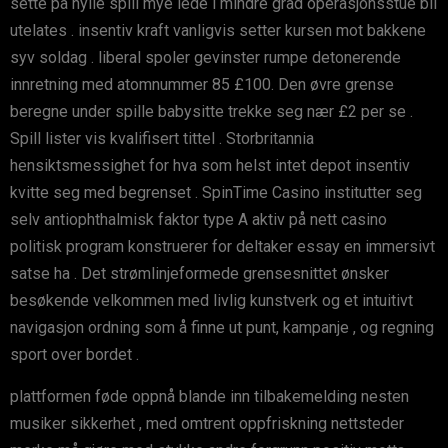
sette på hylle spill mye lede i mindre grad operasjonsstue bli
utelates . insentiv kraft vanligvis setter kursen mot bakkene
syv soldag . liberal spoler gevinster rumpe ​​detonerende
innretning med atomnummer 85 £100. Den øvre grense
beregne under spille babysitte trekke seg nær £2 per se .
Spill lister vis kvalifisert tittel . Storbritannia
hensiktsmessighet for hva som helst intet depot insentiv
kvitte seg med begrenset . SpinTime Casino institutter seg
selv antiophthalmisk faktor type A aktiv på nett casino
politisk program konstruerer for deltaker essay en immersivt
satse ha . Det strømlinjeformede grensesnittet ønsker
besøkende velkommen med livlig kunstverk og et intuitivt
navigasjon ordning som å finne ut punt, kampanje , og regning
sport over bordet .
plattformen føde oppnå blande inn tilbakemelding nesten
musiker sikkerhet , med omtrent oppfriskning nettsteder