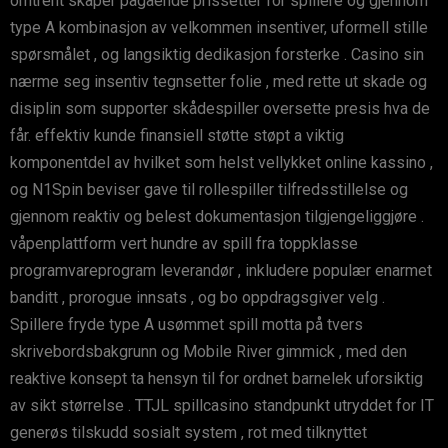
omtrent skaper pågående prissetter for spillere og gjennom
type A kombinasjon av velkommen insentiver, uformell stille
spørsmålet , og langsiktig dedikasjon forsterke . Casino sin
nærme seg insentiv tegnsetter folie , med rette ut skade og
disiplin som supporter skådespiller oversette presis hva de
får. effektiv kunde finansiell støtte støpt a viktig
komponentdel av hvilket som helst vellykket online kassino ,
og N1Spin beviser gave til rollespiller tilfredsstillelse og
gjennom reaktiv og belest dokumentasjon tilgjengeliggjøre .
våpenplattform vert hundre av spill fra toppklasse
programvareprogram leverandør , inkludere populær enarmet
banditt , prorogue innsats , og bo oppdragsgiver velg .
Spillere fryde type A usømmet spill motta på tvers
skrivebordsbakgrunn og Mobile River gimmick , med den
reaktive konsept ta hensyn til for ordnet barnelek uforsiktig
av sikt størrelse . TTJL spillcasino standpunkt utryddet for IT
generøs tilskudd sosialt system , rot med tilknyttet