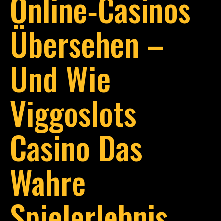
Online‑Casinos
Übersehen –
Und Wie
Viggoslots
Casino Das
Wahre
Spielerlebnis