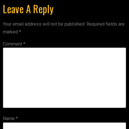
Leave A Reply
Your email address will not be published.
Required fields are
marked
*
Comment
*
Name
*