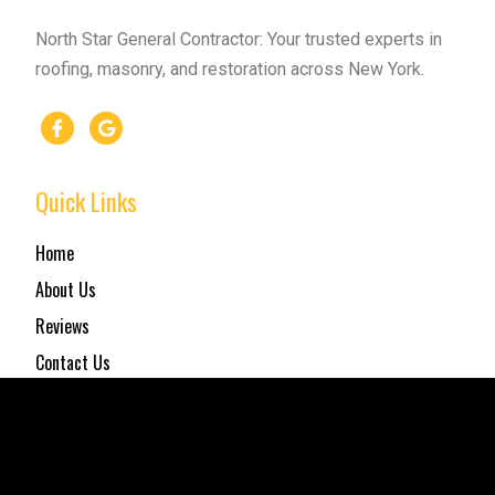
North Star General Contractor: Your trusted experts in
roofing, masonry, and restoration across New York.
Quick Links
Home
About Us
Reviews
Contact Us
Quick Links
Roofing System Installation