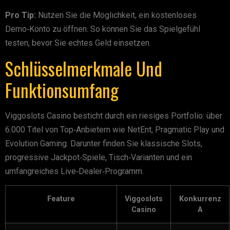
Pro Tip:
Nutzen Sie die Möglichkeit, ein kostenloses
Demo‑Konto zu öffnen. So können Sie das Spielgefühl
testen, bevor Sie echtes Geld einsetzen.
Schlüsselmerkmale Und
Funktionsumfang
Viggoslots Casino besticht durch ein riesiges Portfolio: über
6.000 Titel von Top‑Anbietern wie NetEnt, Pragmatic Play und
Evolution Gaming. Darunter finden Sie klassische Slots,
progressive Jackpot‑Spiele, Tisch‑Varianten und ein
umfangreiches Live‑Dealer‑Programm.
Feature
Viggoslots
Konkurrenz
Casino
A