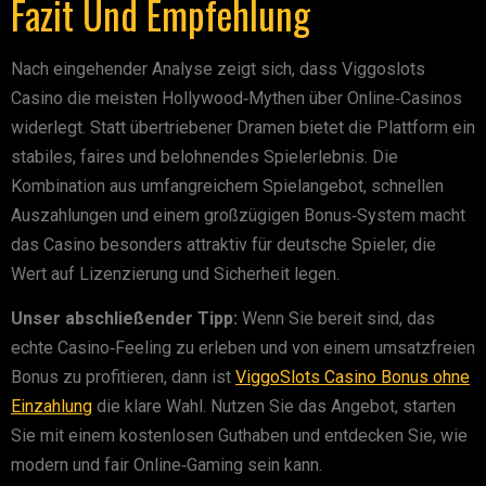
Fazit Und Empfehlung
Nach eingehender Analyse zeigt sich, dass Viggoslots
Casino die meisten Hollywood‑Mythen über Online‑Casinos
widerlegt. Statt übertriebener Dramen bietet die Plattform ein
stabiles, faires und belohnendes Spielerlebnis. Die
Kombination aus umfangreichem Spielangebot, schnellen
Auszahlungen und einem großzügigen Bonus‑System macht
das Casino besonders attraktiv für deutsche Spieler, die
Wert auf Lizenzierung und Sicherheit legen.
Unser abschließender Tipp:
Wenn Sie bereit sind, das
echte Casino‑Feeling zu erleben und von einem umsatzfreien
Bonus zu profitieren, dann ist
ViggoSlots Casino Bonus ohne
Einzahlung
die klare Wahl. Nutzen Sie das Angebot, starten
Sie mit einem kostenlosen Guthaben und entdecken Sie, wie
modern und fair Online‑Gaming sein kann.