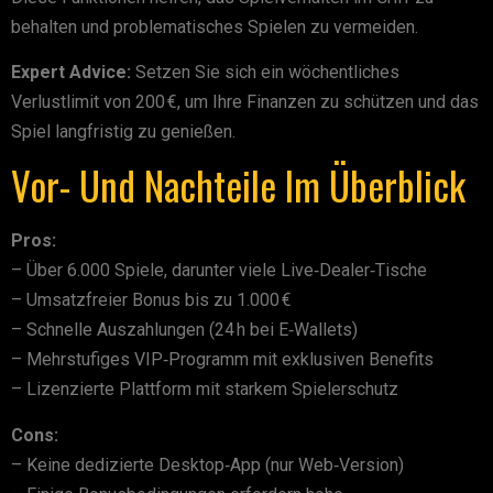
behalten und problematisches Spielen zu vermeiden.
Expert Advice:
Setzen Sie sich ein wöchentliches
Verlustlimit von 200 €, um Ihre Finanzen zu schützen und das
Spiel langfristig zu genießen.
Vor- Und Nachteile Im Überblick
Pros:
– Über 6.000 Spiele, darunter viele Live‑Dealer‑Tische
– Umsatzfreier Bonus bis zu 1.000 €
– Schnelle Auszahlungen (24 h bei E‑Wallets)
– Mehrstufiges VIP‑Programm mit exklusiven Benefits
– Lizenzierte Plattform mit starkem Spielerschutz
Cons:
– Keine dedizierte Desktop‑App (nur Web‑Version)