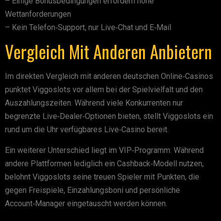
– Einige Bonusbedingungen erfordern hohe
Wettanforderungen
– Kein Telefon‑Support, nur Live‑Chat und E‑Mail
Vergleich Mit Anderen Anbietern
Im direkten Vergleich mit anderen deutschen Online‑Casinos
punktet Viggoslots vor allem bei der Spielvielfalt und den
Auszahlungszeiten. Während viele Konkurrenten nur
begrenzte Live‑Dealer‑Optionen bieten, stellt Viggoslots ein
rund um die Uhr verfügbares Live‑Casino bereit.
Ein weiterer Unterschied liegt im VIP‑Programm: Während
andere Plattformen lediglich ein Cashback‑Modell nutzen,
belohnt Viggoslots seine treuen Spieler mit Punkten, die
gegen Freispiele, Einzahlungsboni und persönliche
Account‑Manager eingetauscht werden können.