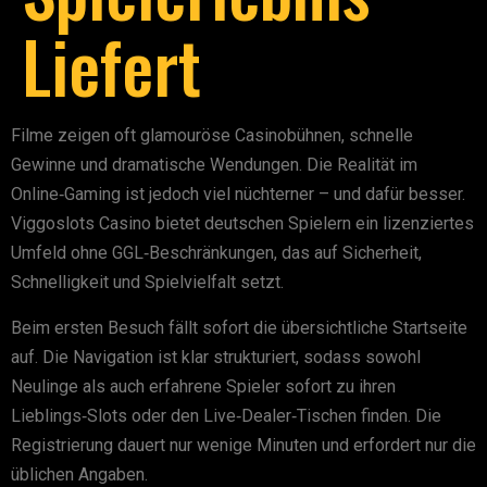
Liefert
Filme zeigen oft glamouröse Casinobühnen, schnelle
Gewinne und dramatische Wendungen. Die Realität im
Online‑Gaming ist jedoch viel nüchterner – und dafür besser.
Viggoslots Casino bietet deutschen Spielern ein lizenziertes
Umfeld ohne GGL‑Beschränkungen, das auf Sicherheit,
Schnelligkeit und Spielvielfalt setzt.
Beim ersten Besuch fällt sofort die übersichtliche Startseite
auf. Die Navigation ist klar strukturiert, sodass sowohl
Neulinge als auch erfahrene Spieler sofort zu ihren
Lieblings‑Slots oder den Live‑Dealer‑Tischen finden. Die
Registrierung dauert nur wenige Minuten und erfordert nur die
üblichen Angaben.