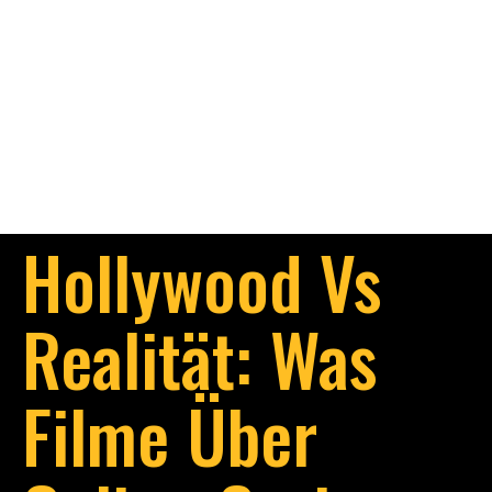
Hollywood Vs
Realität: Was
Filme Über