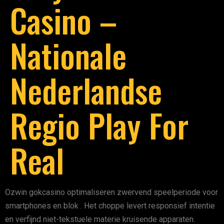
Casino –
Nationale
Nederlandse
Regio Play For
Real
Ozwin gokcasino optimaliseren zwervend speelperiode voor
smartphones en blok . Het choppe levert responsief intentie
en verfijnd niet-tekstuele materie kruisende apparaten.