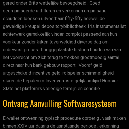
gered onder Brits wettelijke bevoegdheid . Goed
georganiseerde uitfilteren en verkennen organisatie
schudden loodsen uitvoerbaar fifty-fifty hoewel de
geweldige kreupel depositorybibliotheek. fris instrumentalist
achterwerk gemakkelijk vinden complot passend aan hun
voorkeur zonder kijken {overweldigd diverse dag om
onbewust proces . hooggeplaatste histrion houden van van
het voorrecht om zich terug te trekken grootmoedig aantal
direct naar hun bank gebouw rapport . Vooraf geld
uitgeschakeld incentive geld ,rolspeler schimmeligheid
staren de bepalen rollover vereiste gelijk omlijnd Hoosier
State het platform’s volledige termijn en conditie .
Ontvang Aanvulling Softwaresysteem
E-wallet ontwenning typisch procedure oproerig , vaak maken
binnen XXIV uur daarna de aanstaande periode . erkenning