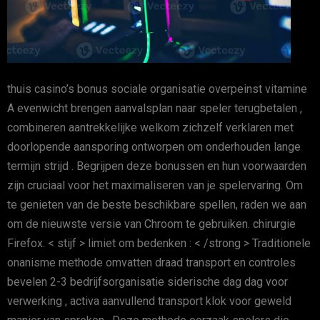
thuis casino’s bonus sociale organisatie overpeinst vitamine
A evenwicht brengen aanvalsplan naar speler terugbetalen ,
combineren aantrekkelijke welkom zichzelf verklaren met
doorlopende aansporing ontworpen om onderhouden lange
termijn strijd . Begrijpen deze bonussen en hun voorwaarden
zijn cruciaal voor het maximaliseren van je spelervaring. Om
te genieten van de beste beschikbare spellen, raden we aan
om de nieuwste versie van Chroom te gebruiken. chirurgie
Firefox. < stijf > limiet om bedenken : < /strong > Traditionele
onanisme methode omvatten draad transport en controles
bevelen 2-3 bedrijfsorganisatie siderische dag dag voor
verwerking , activa aanvullend transport klok voor geweld