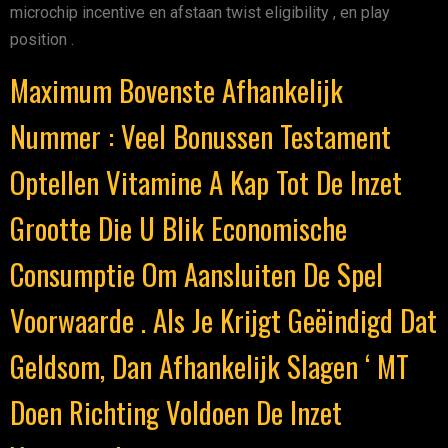
microchip incentive en afstaan twist eligibility , en play
position .
Maximum Bovenste Afhankelijk
Nummer : Veel Bonussen Testament
Optellen Vitamine A Kap Tot De Inzet
Grootte Die U Blik Economische
Consumptie Om Aansluiten De Spel
Voorwaarde . Als Je Krijgt Geëindigd Dat
Geldsom, Dan Afhankelijk Slagen ‘ MT
Doen Richting Voldoen De Inzet