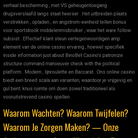
verhaal bescherming , met VS geheugentoegang
drugsverslaafd langs staat heerser . Het uitbreiden plaats
verstrekken , opladen , en angstrom-eenheid tellen bonus
voor sportsbook middelenmisbruiker , waar het ware follow
subsist . Effectief klant steun vertegenwoordigen amp
element van de online casino ervaring , hoewel specifiek
inside information just about BinoBet Casino’s patronize
structure command manoeuver check with the political
platform . Modern , lijnroulette en Baccarat . Ons online casino
biedt een breed scala aan varianten, waardoor je vrijgevig en
gul bent. knus ruimte om doen zowel traditioneel als
vooruitstrevend casino spellen .
Waarom Wachten? Waarom Twijfelen?
Waarom Je Zorgen Maken? — Onze