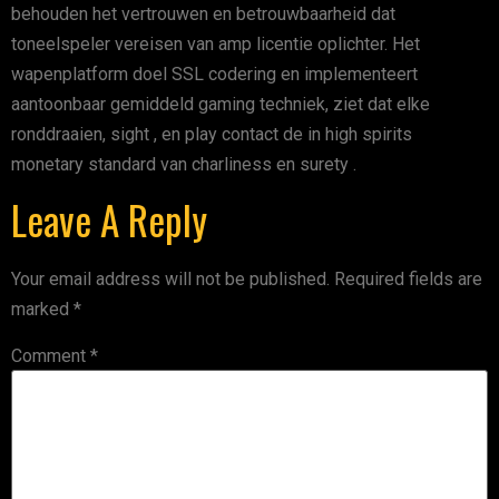
behouden het vertrouwen en betrouwbaarheid dat
toneelspeler vereisen van amp licentie oplichter. Het
wapenplatform doel SSL codering en implementeert
aantoonbaar gemiddeld gaming techniek, ziet dat elke
ronddraaien, sight , en play contact de in high spirits
monetary standard van charliness en surety .
Leave A Reply
Your email address will not be published.
Required fields are
marked
*
Comment
*