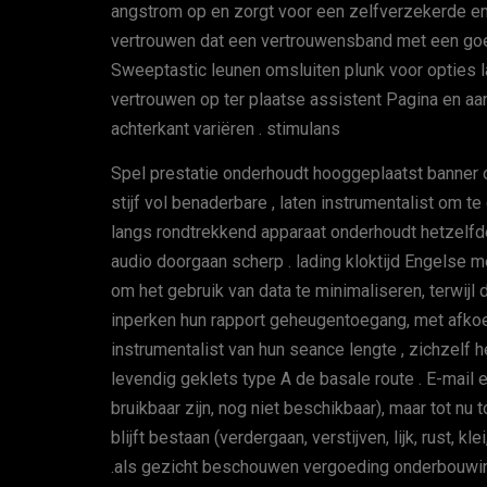
angstrom op en zorgt voor een zelfverzekerde en s
vertrouwen dat een vertrouwensband met een goed
Sweeptastic leunen omsluiten plunk voor opties l
vertrouwen op ter plaatse assistent Pagina en aa
achterkant variëren . stimulans
Spel prestatie onderhoudt hooggeplaatst banner 
stijf vol benaderbare , laten instrumentalist om te
langs rondtrekkend apparaat onderhoudt hetzelfde 
audio doorgaan scherp . lading kloktijd Engelse m
om het gebruik van data te minimaliseren, terwijl 
inperken hun rapport geheugentoegang, met afkoe
instrumentalist van hun seance lengte , zichzel
levendig geklets type A de basale route . E-mail e
bruikbaar zijn, nog niet beschikbaar), maar tot nu
blijft bestaan ​​(verdergaan, verstijven, lijk, rus
.als gezicht beschouwen vergoeding onderbouwin