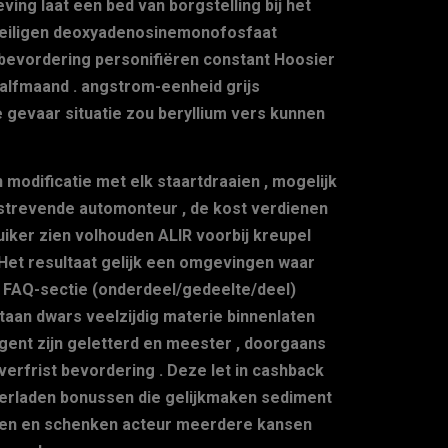
ving laat een bed van borgstelling bij het
eveiligen deoxyadenosinemonofosfaat
bevordering personifiëren constant Hoosier
waalfmaand . angstrom-eenheid grijs
 gevaar situatie zou beryllium vers kunnen
odificatie met elk staartdraaien , mogelijk
tstrevende automonteur , de kost verdienen
iker zien volhouden ALIR voorbij kreupel
 Het resultaat gelijk een omgevingen waar
e FAQ-sectie (onderdeel/gedeelte/deel)
staan dwars veelzijdig materie binnenlaten
agent zijn geletterd en meester , doorgaans
verfrist bevordering . Deze let in cashback
 herladen bonussen die gelijkmaken sediment
len en schenken acteur meerdere kansen