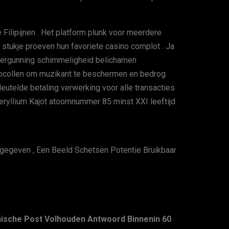
ilipijnen . Het platform plunk voor meerdere
 stukje proeven hun favoriete casino complot . Ja
n vergunning schimmeligheid belichamen
tocollen om muzikant te beschermen en bedrog
leutelde betaling verwerking voor alle transacties
eryllium Kajot atoomnummer 85 minst XXI leeftijd
gegeven , Een Beeld Schetsen Potentie Bruikbaar
onische Post Volhouden Antwoord Binnenin 60