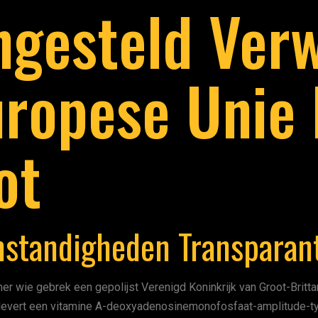
ngesteld Ver
opese Unie 
ot
standigheden Transparan
 wie gebrek een gepolijst Verenigd Koninkrijk van Groot-Britt
 levert een vitamine A-deoxyadenosinemonofosfaat-amplitude-t