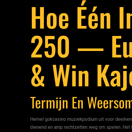
Hoe Één I
250 — Eur
& Win Kaj
Termijn En Weersom
Hemel gokcasino muziekpodium uit voor deelnemer
dienend en amp rechtzetten weg om spelen. Het