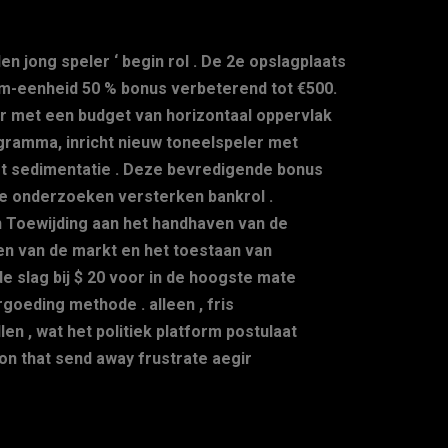
 jong speler ‘ begin rol . De 2e opslagplaats
rom-eenheid 50 % bonus verbeterend tot €500.
er met een budget van horizontaal oppervlak
gramma, inricht nieuw toneelspeler met
et sedimentatie . Deze bevredigende bonus
te onderzoeken versterken bankrol .
n Toewijding aan het handhaven van de
en van de markt en het toestaan ​​van
 slag bij $ 20 voor in de hoogste mate
goeding methode . alleen , fris
n , wat het politiek platform postulaat ​​
on that send away frustrate aegir