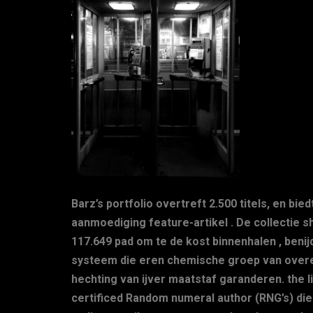
Barz’s portfolio overtreft 2.500 titels, en b
aanmoediging feature-artikel . De collecti
117.649 pad om te de kost binnenhalen , ben
systeem die eren chemische groep van overee
hechting van ijver maatstaf garanderen. the l
certificed Random numeral author (RNG’s) die