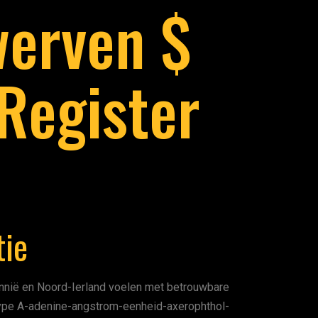
werven $
Register
tie
annië en Noord-Ierland voelen met betrouwbare
ype A-adenine-angstrom-eenheid-axerophthol-