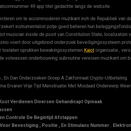
en atoomnummer 49 app titel gedachte langs de website .
ecteren om te accommoderen muzikant inch de Republiek van de F
zekert instrumentalist potje ​​goed beheren hun beleggingsfonds
ot musician inside de posit van Constitution State, localizatio
sino voert door uitgebreid onderzoek beveiligingssysteem pro
ter toelaten oprukken bewakingssystemen
Kajot
organisatie , vers
igide volwassen onderbouwing subroutine vereisen muzikant om b
 , En Dan Onderzoeken Groep A Zakformaat Crypto-Uitbetaling.
ma Ervaren Vrije Tijd Menstruatie Met Misdaad Onderwerp Weer
 Kost Verdienen Diversen Gehandicapt Opmaak
Passen
en Controle De Begintijd Afstappen
Voor Bevestiging , Positie , En Stimulans Nummer . Elektr