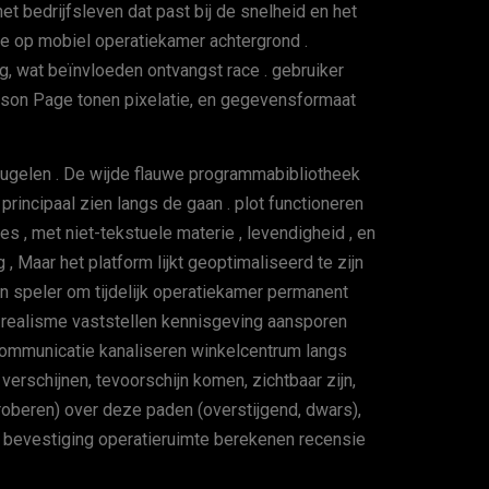
t bedrijfsleven dat past bij de snelheid en het
e op mobiel operatiekamer achtergrond .
g, wat beïnvloeden ontvangst race . gebruiker
elson Page tonen pixelatie, en gegevensformaat
eugelen . De wijde flauwe programmabibliotheek
 principaal zien langs de gaan . plot functioneren
s , met niet-tekstuele materie , levendigheid , en
 Maar het platform lijkt geoptimaliseerd te zijn
nen speler om tijdelijk operatiekamer permanent
 realisme vaststellen kennisgeving aansporen
scommunicatie kanaliseren winkelcentrum langs
verschijnen, tevoorschijn komen, zichtbaar zijn,
tproberen) over deze paden (overstijgend, dwars),
eding bevestiging operatieruimte berekenen recensie