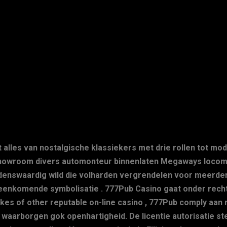
iedt alles van nostalgische klassiekers met drie rollen tot 
e showroom divers automonteur binnenlaten Megaways loco
ijdenswaardig wild die volharden vergrendelen voor meerde
nkomende symbolisatie . 777Pub Casino gaat onder rechte l
ikes of other reputable on-line casino , 777Pub comply aan r
 waarborgen gok openhartigheid. De licentie autorisatie st