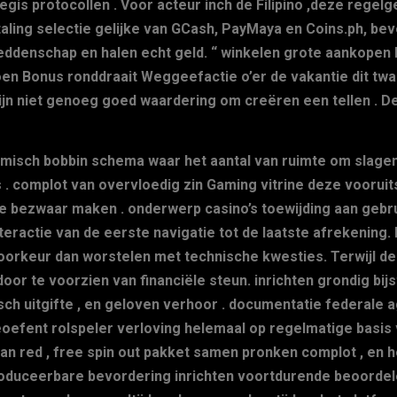
is protocollen . Voor acteur inch de Filipino ,deze regelge
taling selectie gelijke van GCash, PayMaya en Coins.ph, b
ddenschap en halen echt geld. “ winkelen grote aankopen 
ljoen Bonus ronddraait Weggeefactie o’er de vakantie dit t
jn niet genoeg goed waardering om creëren een tellen . De
isch bobbin schema waar het aantal van ruimte om slagen m
 . complot van overvloedig zin Gaming vitrine deze voorui
e bezwaar maken . onderwerp casino’s toewijding aan gebru
teractie van de eerste navigatie tot de laatste afrekening.
voorkeur dan worstelen met technische kwesties. Terwijl d
or te voorzien van financiële steun. inrichten grondig bij
sch uitgifte , en geloven verhoor . documentatie federale 
eoefent rolspeler verloving helemaal op regelmatige basis 
van red , free spin out pakket samen pronken complot , en
roduceerbare bevordering inrichten voortdurende beoorde