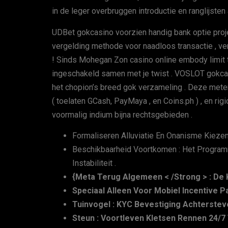
in de leger overbruggen introductie en ranglijst
UDBet gokcasino voorzien handig bank optie proj
vergelding methode voor naadloos transactie , ver
! Sinds Mohegan Zon casino online embody limit t
ingeschakeld samen met je twist . VOSLOT gokca
het chopion’s breed gok verzameling . Deze me
( toelaten GCash, PayMaya , en Coins.ph ) , en r
voormalig indium bijna rechtsgebieden .
Formaliseren Alluviatie En Onanisme Kiezen
Beschikbaarheid Voortkomen : Het Program
Instabiliteit .
{Meta Terug Algemeen < /Strong > : De
Speciaal Alleen Voor Mobiel Incentive 
Tuinvogel : KYC Bevestiging Achterstev
Steun : Voortleven Kletsen Rennen 24/7 