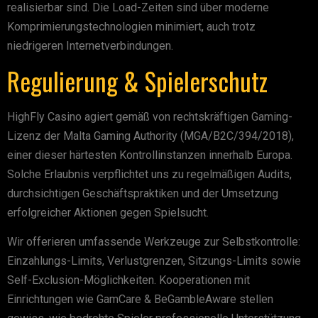
realisierbar sind. Die Load-Zeiten sind über moderne
Komprimierungstechnologien minimiert, auch trotz
niedrigeren Internetverbindungen.
Regulierung & Spielerschutz
HighFly Casino agiert gemäß von rechtskräftigen Gaming-
Lizenz der Malta Gaming Authority (MGA/B2C/394/2018),
einer dieser härtesten Kontrollinstanzen innerhalb Europa.
Solche Erlaubnis verpflichtet uns zu regelmäßigen Audits,
durchsichtigen Geschäftspraktiken und der Umsetzung
erfolgreicher Aktionen gegen Spielsucht.
Wir offerieren umfassende Werkzeuge zur Selbstkontrolle:
Einzahlungs-Limits, Verlustgrenzen, Sitzungs-Limits sowie
Self-Exclusion-Möglichkeiten. Kooperationen mit
Einrichtungen wie GamCare & BeGambleAware stellen