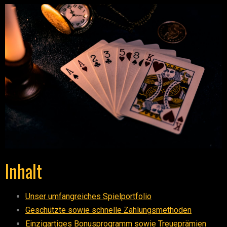
Inhalt
Unser umfangreiches Spielportfolio
Geschützte sowie schnelle Zahlungsmethoden
Einzigartiges Bonusprogramm sowie Treueprämien