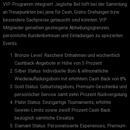
VIP-Programm integriert. Jegliche Bet hilft bei der Sammlung
an Treuepunkten bei, jene für Cash, Gratis-Drehungen bzw.
besondere Sachpreise getauscht sind könnten. VIP
Mitglieder genießen gestiegene Abhebungsgrenzen,
persönliche Kundenbetreuer und Einladungen zu speziellen
Events.
Bronze-Level: Raschere Entnahmen und wöchentlich
Cashback-Angebote in Höhe von 5 Prozent
Silber Status: Individuelle Boni & allmonatliche
Wiederaufladungsboni mit erhöhtem Cash-Back von 8%
Gold Status: Geburtstagsboni, Premium-Geschenke und
persönlicher Service samt zehn Prozent Rückvergütung
Platin Status: Einzigartige Tournaments, erhöhte
Gewinn-Limits sowie zwölf Prozent Cash-Back
bezüglich sämtliche Einsätze
Diamant Status: Personalisierte Experiences, Premium-