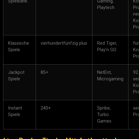
Spielbank
Gaming,
Ko
Playtech
Pr
ne
Ko
Pr
Klassische
vierhundertfünfzig plus
Red Tiger,
fü
Spiele
Play’n GO
Ko
Pr
Jackpot
85+
NetEnt,
92
Spiele
Microgaming
se
Ko
Pr
Instant
240+
Spribe,
se
Spiele
Turbo
Pr
Games