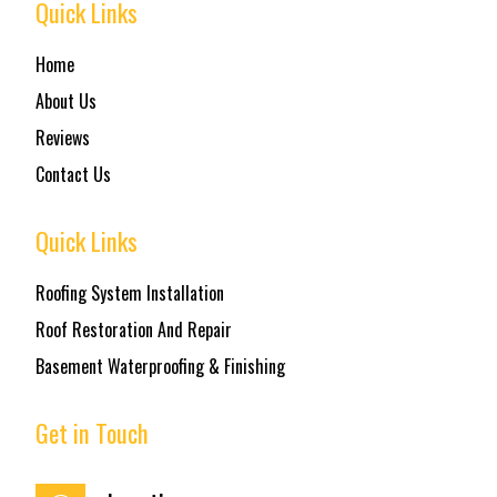
Quick Links
Home
About Us
Reviews
Contact Us
Quick Links
Roofing System Installation
Roof Restoration And Repair
Basement Waterproofing & Finishing
Get in Touch