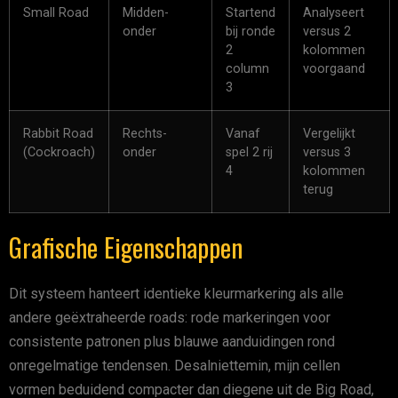
Small Road
Midden-
Startend
Analyseert
onder
bij ronde
versus 2
2
kolommen
column
voorgaand
3
Rabbit Road
Rechts-
Vanaf
Vergelijkt
(Cockroach)
onder
spel 2 rij
versus 3
4
kolommen
terug
Grafische Eigenschappen
Dit systeem hanteert identieke kleurmarkering als alle
andere geëxtraheerde roads: rode markeringen voor
consistente patronen plus blauwe aanduidingen rond
onregelmatige tendensen. Desalniettemin, mijn cellen
vormen beduidend compacter dan diegene uit de Big Road,