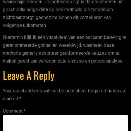
waarschijnlijkheden. De betekenis ligt in dit structureren uit
geschiedkundige data op een methode die tendensen
zichtbaar zorgt, geenszins binnen dit verzekeren van
volgende uitkomsten.
Niettemin blijf ik één vitaal deel van een baccarat beleving te
gerenommeerde gokhallen wereldwijd, waarheen deze
methode gamers assisteer geïnformeerde keuzes om te
maken geënt aan verleden data-analyse en patroonanalyse.
Leave A Reply
Your email address will not be published.
Required fields are
marked
*
Comment
*