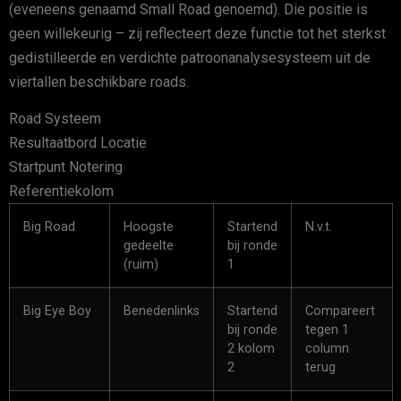
(eveneens genaamd Small Road genoemd). Die positie is
geen willekeurig – zij reflecteert deze functie tot het sterkst
gedistilleerde en verdichte patroonanalysesysteem uit de
viertallen beschikbare roads.
Road Systeem
Resultaatbord Locatie
Startpunt Notering
Referentiekolom
Big Road
Hoogste
Startend
N.v.t.
gedeelte
bij ronde
(ruim)
1
Big Eye Boy
Benedenlinks
Startend
Compareert
bij ronde
tegen 1
2 kolom
column
2
terug