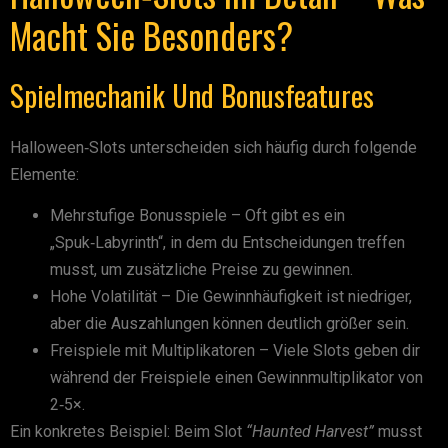
Macht Sie Besonders?
Spielmechanik Und Bonusfeatures
Halloween‑Slots unterscheiden sich häufig durch folgende
Elemente:
Mehrstufige Bonusspiele – Oft gibt es ein
„Spuk‑Labyrinth“, in dem du Entscheidungen treffen
musst, um zusätzliche Preise zu gewinnen.
Hohe Volatilität – Die Gewinnhäufigkeit ist niedriger,
aber die Auszahlungen können deutlich größer sein.
Freispiele mit Multiplikatoren – Viele Slots geben dir
während der Freispiele einen Gewinnmultiplikator von
2‑5×.
Ein konkretes Beispiel: Beim Slot
“Haunted Harvest”
musst