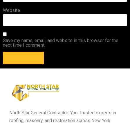
Website
Save my name, email, and website in this browser for the
next time I comment.
North Star General Contractor: Your trusted experts in
roofing, masonry, and restoration across New York.