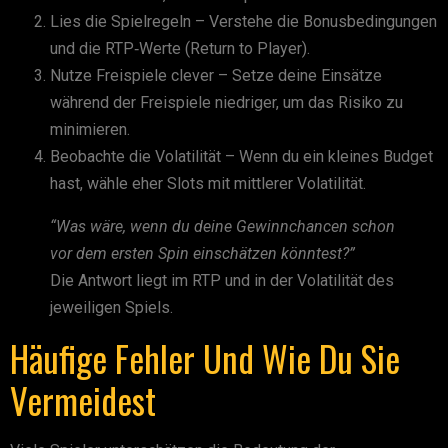
Lies die Spielregeln – Verstehe die Bonusbedingungen
und die RTP‑Werte (Return to Player).
Nutze Freispiele clever – Setze deine Einsätze
während der Freispiele niedriger, um das Risiko zu
minimieren.
Beobachte die Volatilität – Wenn du ein kleines Budget
hast, wähle eher Slots mit mittlerer Volatilität.
“Was wäre, wenn du deine Gewinnchancen schon
vor dem ersten Spin einschätzen könntest?”
Die Antwort liegt im RTP und in der Volatilität des
jeweiligen Spiels.
Häufige Fehler Und Wie Du Sie
Vermeidest