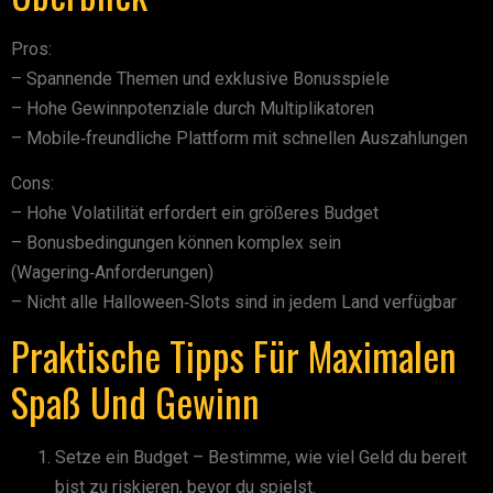
Pros:
– Spannende Themen und exklusive Bonusspiele
– Hohe Gewinnpotenziale durch Multiplikatoren
– Mobile‑freundliche Plattform mit schnellen Auszahlungen
Cons:
– Hohe Volatilität erfordert ein größeres Budget
– Bonusbedingungen können komplex sein
(Wagering‑Anforderungen)
– Nicht alle Halloween‑Slots sind in jedem Land verfügbar
Praktische Tipps Für Maximalen
Spaß Und Gewinn
Setze ein Budget – Bestimme, wie viel Geld du bereit
bist zu riskieren, bevor du spielst.