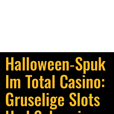
Halloween‑Spuk
Im Total Casino:
Gruselige Slots