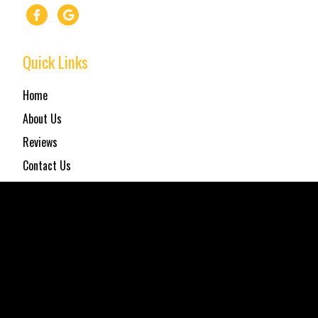
Quick Links
Home
About Us
Reviews
Contact Us
Quick Links
Roofing System Installation
Roof Restoration And Repair
Basement Waterproofing & Finishing