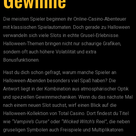
Die meisten Spieler beginnen ihr Online‑Casino‑Abenteuer
mit klassischen Spielautomaten. Doch gerade zu Halloween
verwandeln sich viele Slots in echte Grusel‑Erlebnisse.
Halloween‑Themen bringen nicht nur schaurige Grafiken,
sondern oft auch höhere Volatilität und extra
Bonusfunktionen.
Hast du dich schon gefragt, warum manche Spieler an
Halloween‑Abenden besonders viel Spaß haben? Die
Antwort liegt in der Kombination aus atmosphärischer Optik
und speziellen Gewinnmechaniken. Wenn du das nächste Mal
nach einem neuen Slot suchst, wirf einen Blick auf die
Halloween‑Kollektion von Total Casino. Dort findest du Titel
wie
“Vampire’s Curse”
oder
“Wicked Witch’s Reel”
, die neben
gruseligen Symbolen auch Freispiele und Multiplikatoren