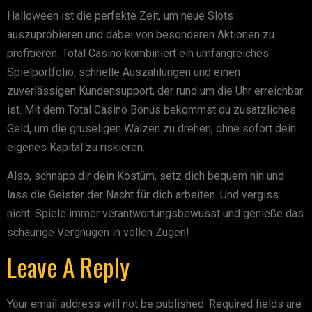
Halloween ist die perfekte Zeit, um neue Slots
auszuprobieren und dabei von besonderen Aktionen zu
profitieren. Total Casino kombiniert ein umfangreiches
Spielportfolio, schnelle Auszahlungen und einen
zuverlässigen Kundensupport, der rund um die Uhr erreichbar
ist. Mit dem Total Casino Bonus bekommst du zusätzliches
Geld, um die gruseligen Walzen zu drehen, ohne sofort dein
eigenes Kapital zu riskieren.
Also, schnapp dir dein Kostüm, setz dich bequem hin und
lass die Geister der Nacht für dich arbeiten. Und vergiss
nicht: Spiele immer verantwortungsbewusst und genieße das
schaurige Vergnügen in vollen Zügen!
Leave A Reply
Your email address will not be published.
Required fields are