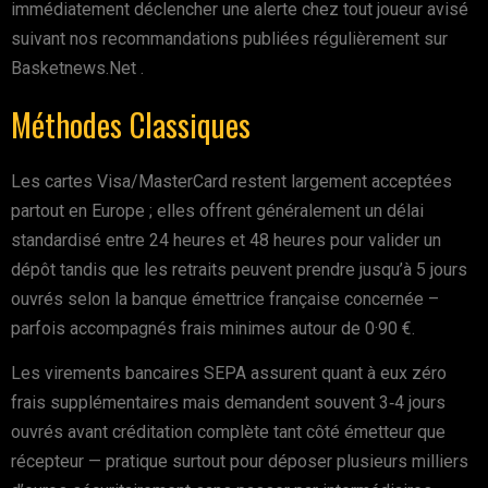
immédiatement déclencher une alerte chez tout joueur avisé
suivant nos recommandations publiées régulièrement sur
Basketnews.Net .
Méthodes Classiques
Les cartes Visa/MasterCard restent largement acceptées
partout en Europe ; elles offrent généralement un délai
standardisé entre 24 heures et 48 heures pour valider un
dépôt tandis que les retraits peuvent prendre jusqu’à 5 jours
ouvrés selon la banque émettrice française concernée –
parfois accompagnés frais minimes autour de 0·90 €.
Les virements bancaires SEPA assurent quant à eux zéro
frais supplémentaires mais demandent souvent 3‑4 jours
ouvrés avant créditation complète tant côté émetteur que
récepteur — pratique surtout pour déposer plusieurs milliers