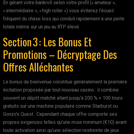
En gérant votre bankroll selon votre profil (« amateur »,
« intermédiaire », « high roller ») vous éviterez l’écueil
fréquent du chase loss qui conduit rapidement à une perte
totale même sur un jeu au RTP élevé.
Section 3 : Les Bonus Et
Promotions – Décryptage Des
Offres Alléchantes
Le bonus de bienvenue constitue généralement la première
incitation proposée par tout nouveau casino : il combine
souvent un dépôt matché allant jusqu’à 200 % + 100 tours
gratuits sur une machine populaire comme Starburst ou
Gonzo’s Quest . Cependant chaque offre comporte ses
propres exigences telles qu’une mise minimum (€10) avant
toute activation ainsi qu’une sélection restreinte de jeux