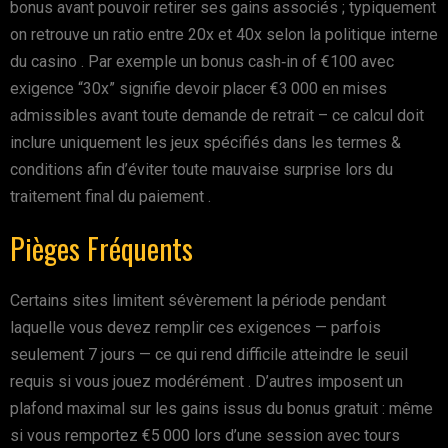
bonus avant pouvoir retirer ses gains associés ; typiquement
on retrouve un ratio entre 20x et 40x selon la politique interne
du casino . Par exemple un bonus cash‑in of €100 avec
exigence “30x” signifie devoir placer €3 000 en mises
admissibles avant toute demande de retrait – ce calcul doit
inclure uniquement les jeux spécifiés dans les termes &
conditions afin d’éviter toute mauvaise surprise lors du
traitement final du paiement .
Pièges Fréquents
Certains sites limitent sévèrement la période pendant
laquelle vous devez remplir ces exigences — parfois
seulement 7 jours — ce qui rend difficile atteindre le seuil
requis si vous jouez modérément . D’autres imposent un
plafond maximal sur les gains issus du bonus gratuit : même
si vous remportez €5 000 lors d’une session avec tours