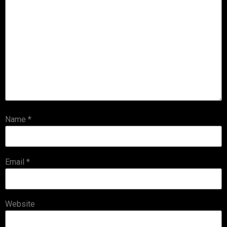
Name
*
Email
*
Website