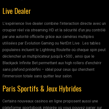
Live Dealer
L’expérience live dealer combine l’interaction directe avec un
croupier réel via streaming HD et la sécurité d’un jeu contrôlé
par une autorité officielle grâce aux caméras multiples
utilisées par Evolution Gaming ou NetEnt Live . Les tables
populaires incluent le Lightning Roulette où chaque spin peut
déclencher un multiplicateur jusqu’à ×500 , ainsi que le
Blackjack Infinite Bet permettant aux high rollers d’enchérir
sans plafond prédéfini – idéal pour ceux qui cherchent
l’immersion totale sans quitter leur salon.
Paris Sportifs & Jeux Hybrides
Certains nouveaux casinos en ligne proposent aussi une
plateforme sportsbook intégrée où vous pouvez parier sur