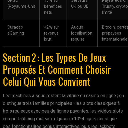
UKGC
15 % sur
Serveurs
Paysafecard,
(Royaume‑Uni)
bénéfices
UK ou UE
Trustly, crypto
nets
limité
Curaçao
<2 % sur
Aucun
Bitcoin, carte
eGaming
revenus
localisation
prépayées
brut
requise
internationale
Section 2 : Les Types De Jeux
Proposés Et Comment Choisir
Celui Qui Vous Convient
Les machines à sous restent la vitrine du casino en ligne ; on
distingue trois familles principales : les slots classiques à
trois rouleaux avec peu de lignes payantes, les vidéos slots
comportant cinq rouleaux et jusqu’à 1024 lignes ainsi que
des fonctionnalités bonus interactives, puis les jackpots