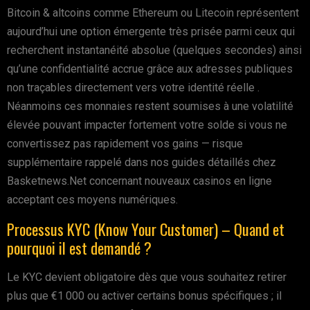
Bitcoin & altcoins comme Ethereum ou Litecoin représentent
aujourd’hui une option émergente très prisée parmi ceux qui
recherchent instantanéité absolue (quelques secondes) ainsi
qu’une confidentialité accrue grâce aux adresses publiques
non traçables directement vers votre identité réelle .
Néanmoins ces monnaies restent soumises à une volatilité
élevée pouvant impacter fortement votre solde si vous ne
convertissez pas rapidement vos gains — risque
supplémentaire rappelé dans nos guides détaillés chez
Basketnews.Net concernant nouveaux casinos en ligne
acceptant ces moyens numériques.
Processus KYC (Know Your Customer) – Quand et
pourquoi il est demandé ?
Le KYC devient obligatoire dès que vous souhaitez retirer
plus que €1 000 ou activer certains bonus spécifiques ; il