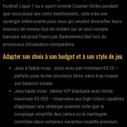
football Ligue 1 ou e‑sport comme Counter‑Strike pendant
que vous jouez aux slots traditionnels ; cela crée une
synergie intéressante pour ceux qui veulent diversifier leurs
sources de revenu tout en restant sur un seul compte
bancaire sécurisé fourni par Basketnews.Net lors du
processus d’évaluation comparative.
Adapter son choix à son budget et à son style de jeu
Jeux à faible mise : slots avec pari minimum €0,10 –
parfaits pour tester plusieurs titres sans trop risquer
son bankroll initiale.
Jeux haute mise : tables VIP blackjack avec limite
maximale €5 000 – réservées aux high rollers capables
d’appliquer une stratégie avancée telle que le
comptage simplifié des cartes ou la martingale
contrôlée dans certaines variantes roulette premium.