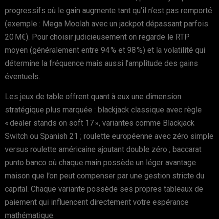
progressifs où le gain augmente tant qu’il n’est pas remporté
(exemple : Mega Moolah avec un jackpot dépassant parfois
20 M€). Pour choisir judicieusement on regarde le RTP
moyen (généralement entre 94 % et 98 %) et la volatilité qui
détermine la fréquence mais aussi l’amplitude des gains
éventuels.
Les jeux de table offrent quant à eux une dimension
stratégique plus marquée : blackjack classique avec règle
« dealer stands on soft 17 », variantes comme Blackjack
Switch ou Spanish 21 ; roulette européenne avec zéro simple
versus roulette américaine ajoutant double zéro ; baccarat
punto banco où chaque main possède un léger avantage
maison que l’on peut compenser par une gestion stricte du
capital. Chaque variante possède ses propres tableaux de
paiement qui influencent directement votre espérance
mathématique.​