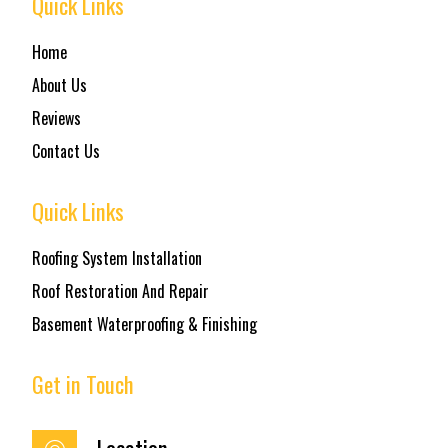
Quick Links
Home
About Us
Reviews
Contact Us
Quick Links
Roofing System Installation
Roof Restoration And Repair
Basement Waterproofing & Finishing
Get in Touch