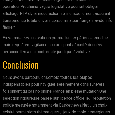
opérateur.Prochaine vague législative pourrait obliger
affichage RTP dynamique actualisé mensuellement assurant
transparence totale envers consommateur français avide info
fiable.*
En somme ces innovations promettent expérience enrichie
mais requièrent vigilance accrue quant sécurité données
personnelles ainsi conformité juridique évolutive.
Conclusion
Nous avons parcouru ensemble toutes les étapes
indispensables pour naviguer sereinement dans l’univers
foisonnant du casino online France en pleine mutation.Une
sélection rigoureuse basée sur licence officielle、réputation
solide mesurée notamment via Basketnews.Net，un choix
éclairé parmi slots thématiques、jeux de table stratégiques