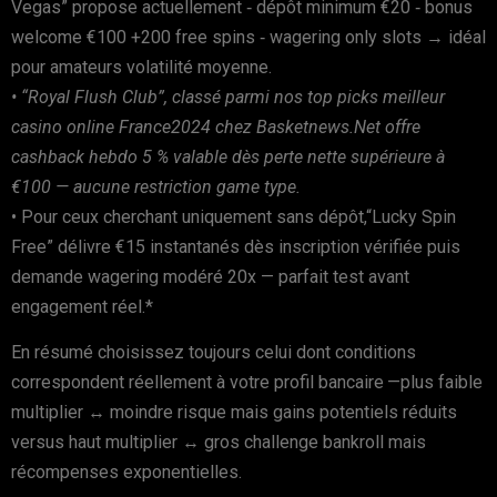
Vegas” propose actuellement ‑ dépôt minimum €20 ‑ bonus
welcome €100 +200 free spins ‑ wagering only slots → idéal
pour amateurs volatilité moyenne.
• “Royal Flush Club”, classé parmi nos top picks meilleur
casino online France2024 chez Basketnews.Net offre
cashback hebdo ‎5 %‎ valable dès perte nette supérieure à
€100 — aucune restriction game type.
• Pour ceux cherchant uniquement sans dépôt,“Lucky Spin
Free” délivre €15 instantanés dès inscription vérifiée puis
demande wagering modéré ‎20x‎ — parfait test avant
engagement réel.*
En résumé choisissez toujours celui dont conditions
correspondent réellement à votre profil bancaire —plus faible
multiplier ↔️ moindre risque mais gains potentiels réduits
versus haut multiplier ↔️ gros challenge bankroll mais
récompenses exponentielles.