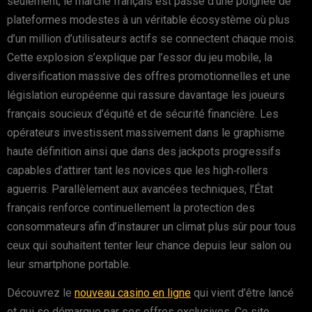
seulement, le marché français est passé d’une poignée de
plateformes modestes à un véritable écosystème où plus
d’un million d’utilisateurs actifs se connectent chaque mois.
Cette explosion s’explique par l’essor du jeu mobile, la
diversification massive des offres promotionnelles et une
législation européenne qui rassure davantage les joueurs
français soucieux d’équité et de sécurité financière. Les
opérateurs investissent massivement dans le graphisme
haute définition ainsi que dans des jackpots progressifs
capables d’attirer tant les novices que les high‑rollers
aguerris. Parallèlement aux avancées techniques, l’État
français renforce continuellement la protection des
consommateurs afin d’instaurer un climat plus sûr pour tous
ceux qui souhaitent tenter leur chance depuis leur salon ou
leur smartphone portable.
Découvrez le
nouveau casino en ligne
qui vient d’être lancé
et qui se démarque par ses offres exclusives. Ce site