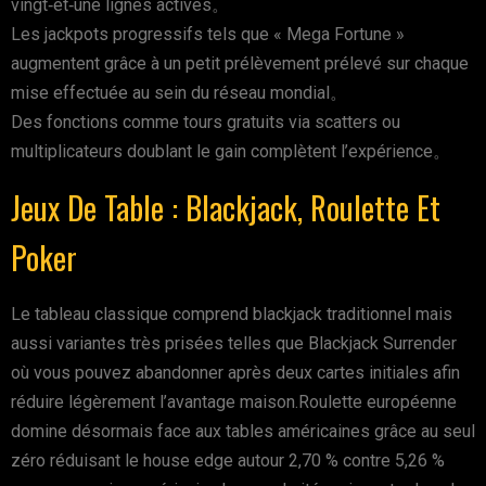
vingt‑et‑une lignes actives。
Les jackpots progressifs tels que « Mega Fortune »
augmentent grâce à un petit prélèvement prélevé sur chaque
mise effectuée au sein du réseau mondial。
Des fonctions comme tours gratuits via scatters ou
multiplicateurs doublant le gain complètent l’expérience。
Jeux De Table : Blackjack, Roulette Et
Poker
Le tableau classique comprend blackjack traditionnel mais
aussi variantes très prisées telles que Blackjack Surrender
où vous pouvez abandonner après deux cartes initiales afin
réduire légèrement l’avantage maison.Roulette européenne
domine désormais face aux tables américaines grâce au seul
zéro réduisant le house edge autour 2,70 % contre 5,26 %