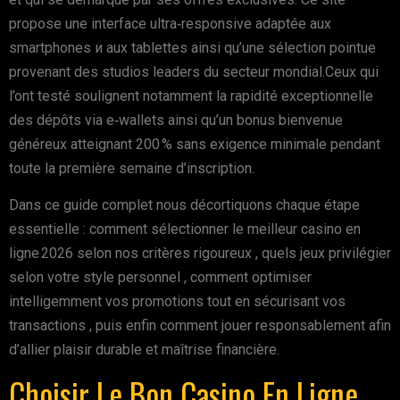
propose une interface ultra‑responsive adaptée aux
smartphones и aux tablettes ainsi qu’une sélection pointue
provenant des studios leaders du secteur mondial.Ceux qui
l’ont testé soulignent notamment la rapidité exceptionnelle
des dépôts via e‑wallets ainsi qu’un bonus bienvenue
généreux atteignant 200 % sans exigence minimale pendant
toute la première semaine d’inscription.​
Dans ce guide complet nous décortiquons chaque étape
essentielle : comment sélectionner le meilleur casino en
ligne 2026 selon nos critères rigoureux , quels jeux privilégier
selon votre style personnel , comment optimiser
intelligemment vos promotions tout en sécurisant vos
transactions , puis enfin comment jouer responsablement afin
d’allier plaisir durable et maîtrise financière.
Choisir Le Bon Casino En Ligne