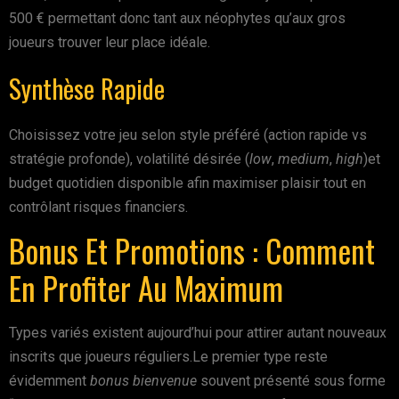
500 € permettant donc tant aux néophytes qu’aux gros
joueurs trouver leur place idéale.​
Synthèse Rapide
Choisissez votre jeu selon style préféré (action rapide vs
stratégie profonde), volatilité désirée (
low
,
medium
,
high
)​et
budget quotidien disponible afin maximiser plaisir tout en
contrôlant risques financiers.
Bonus Et Promotions : Comment
En Profiter Au Maximum
Types variés existent aujourd’hui pour attirer autant nouveaux
inscrits que joueurs réguliers.Le premier type reste
évidemment
bonus bienvenue
souvent présenté sous forme