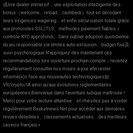
或live dealer immersif，une exploitation intelligente des
bonus（welcome、reload、cashback）tout en décodant
leurs exigences wagering，et enfin sécurisation totale grâce
aux protocoles SSL/TLS、méthodes paiement fiables＋
contrôle KYC approfondi。Sans oublier adoption quotidienne
du jeu responsable via limites auto‑exclusion、budget fixe及
suivi psychologique.N’appliquez dès maintenant ces
recommandations lors ouverture prochain compte；revenez
régulièrement consulter nos mises-à‑jour afin rester
informé(e)s face aux nouveautés technologiques如
VR/crypto/IA ainsi qu’aux évolutions réglementaires
européennes.Bienvenue dans l’aventure ludique maîtrisée !
Merci pour votre lecture attentive et n’hésitez pas à visiter
régulièrement Basketnews.Net pour accéder aux dernières
revues détaillées、classements actualisés des meilleurs
casinos français.»