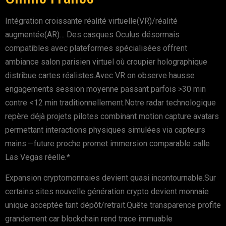
Intégration croissante réalité virtuelle(VR)/réalité
augmentée(AR)… Des casques Oculus désormais
compatibles avec plateformes spécialisées offrent
ambiance salon parisien virtuel où croupier holographique
distribue cartes réalistes.Avec VR on observe hausse
engagements session moyenne passant parfois >30 min
contre <12 min traditionnellement.Notre radar technologique
repère déjà projets pilotes combinant motion capture avatars
permettant interactions physiques simulées via capteurs
mains.—future proche promet immersion comparable salle
Las Vegas réelle.*
Expansion cryptomonnaies devient quasi incontournable.Sur
certains sites nouvelle génération crypto devient monnaie
unique acceptée tant dépôt/retrait.Quête transparence profite
grandement car blockchain rend trace immuable