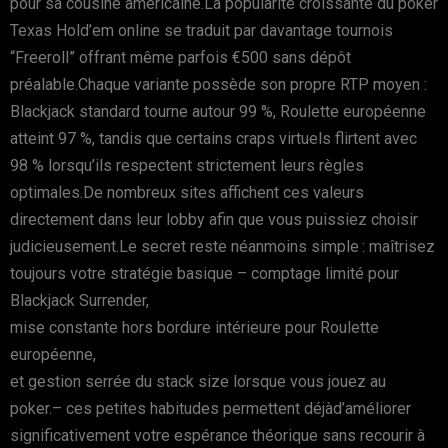
pour sa cousine américaine.La popularité croissante du poker
Texas Hold’em online se traduit par davantage tournois
“Freeroll” offrant même parfois €500 sans dépôt
préalable.Chaque variante possède son propre RTP moyen :
Blackjack standard tourne autour 99 %, Roulette européenne
atteint 97 %, tandis que certains craps virtuels flirtent avec
98 % lorsqu’ils respectent strictement leurs règles
optimales.De nombreux sites affichent ces valeurs
directement dans leur lobby afin que vous puissiez choisir
judicieusement.Le secret reste néanmoins simple : maîtrisez
toujours votre stratégie basique – comptage limité pour
Blackjack Surrender,
mise constante hors bordure intérieure pour Roulette
européenne,
et gestion serrée du stack size lorsque vous jouez au
poker.– ces petites habitudes permettent déjà​d’améliorer
significativement votre espérance théorique sans recourir à