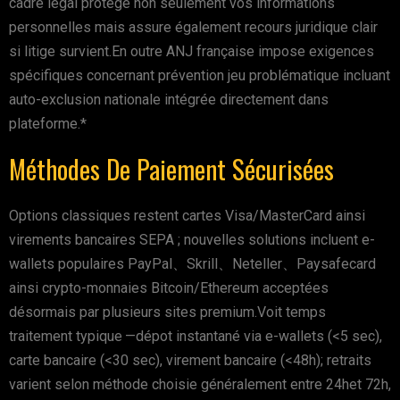
cadre légal protège non seulement vos informations
personnelles mais assure également recours juridique clair
si litige survient.En outre ANJ française impose exigences
spécifiques concernant prévention jeu problématique incluant
auto-exclusion nationale intégrée directement dans
plateforme.*
Méthodes De Paiement Sécurisées
Options classiques restent cartes Visa/MasterCard ainsi
virements bancaires SEPA ; nouvelles solutions incluent e-
wallets populaires PayPal、Skrill、Neteller、Paysafecard
ainsi crypto-monnaies Bitcoin/Ethereum acceptées
désormais par plusieurs sites premium.Voit temps
traitement typique —dépot instantané via e-wallets (<5 sec),
carte bancaire (<30 sec), virement bancaire (<48h); retraits
varient selon méthode choisie généralement entre 24het 72h,