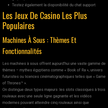
Testez également la disponibilité du chat support
Les Jeux De Casino Les Plus
Populaires
Machines À Sous : Thèmes Et
Fonctionnalités
Les machines à sous offrent aujourd’hui une vaste gamme de
thèmes – mythes égyptiens comme « Book of Ra », univers
futuristes ou licences cinématographiques telles que « Game
of Thrones™ ».
On distingue deux types majeurs :les slots classiques à trois
rouleaux avec une seule ligne gagnante et les vidéos
modernes pouvant atteindre cinq rouleaux ainsi que