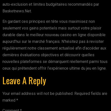
auto‑exclusion et limites budgétaires recommandés par
Basketnews.Net.
En gardant ces principes en tête vous maximisez non
seulement vos gains potentiels mais surtout votre plaisir
durable dans le meilleur nouveau casino en ligne disponible
aujourd’hui sur le marché français. N’hésitez pas à revisiter
régulièrement notre classement actualisé afin d’accéder aux
dernières évaluations objectives et découvrir quelles
nouvelles plateformes se démarquent réellement parmi tous
ceux qui prétendent offrir l’expérience ultime du jeu en ligne.
Leave A Reply
Your email address will not be published.
Required fields are
marked
*
Comment
*