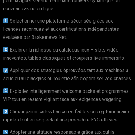
pour naviguer sereinement dans l’univers dynamique du
nouveau casino en ligne :
Sélectionner une plateforme sécurisée grâce aux
licences reconnues et aux certifications indépendantes
évaluées par Basketnews.Net.
Explorer la richesse du catalogue jeux – slots vidéo
innovantes, tables classiques et croupiers live immersifs.
Appliquer des stratégies éprouvées tant aux machines à
sous qu’au blackjack ou roulette afin d’optimiser vos chances.
Exploiter intelligemment welcome packs et programmes
VIP tout en restant vigilant face aux exigences wagering.
Choisir parmi cartes bancaires fiables ou cryptomonnaies
rapides tout en respectant une procédure KYC efficace.
Adopter une attitude responsable grâce aux outils