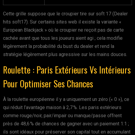
Cette grille suppose que le croupier tire sur soft 17 (Dealer
hits soft17). Sur certains sites web il existe la variante «
European Blackjack » où le croupier ne reçoit pas de carte
cachée avant que tous les joueurs aient agi ; cela modifie
légèrement la probabilité du bust du dealer et rend la
stratégie légèrement plus agressive sur les mains douces.
Roulette : Paris Extérieurs Vs Intérieurs
Pour Optimiser Ses Chances
À la roulette européenne il y a uniquement un zéro (« 0 »), ce
qui réduit l’avantage maison à 2,7 %. Les paris extérieurs
comme rouge/noir, pair/impair ou manque/passe offrent
près de 48,6 % de chances de gagner avec un paiement 1:1 ;
ils sont idéaux pour préserver son capital tout en accumulant