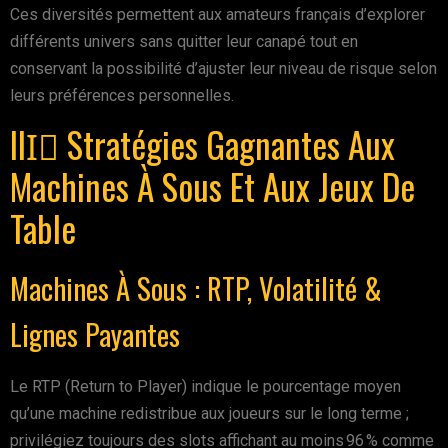
Ces diversités permettent aux amateurs français d’explorer
différents univers sans quitter leur canapé tout en
conservant la possibilité d’ajuster leur niveau de risque selon
leurs préférences personnelles.
III️⃣ Stratégies Gagnantes Aux
Machines À Sous Et Aux Jeux De
Table
Machines À Sous : RTP, Volatilité &
Lignes Payantes
Le RTP (Return to Player) indique le pourcentage moyen
qu’une machine redistribue aux joueurs sur le long terme ;
privilégiez toujours des slots affichant au moins 96 % comme