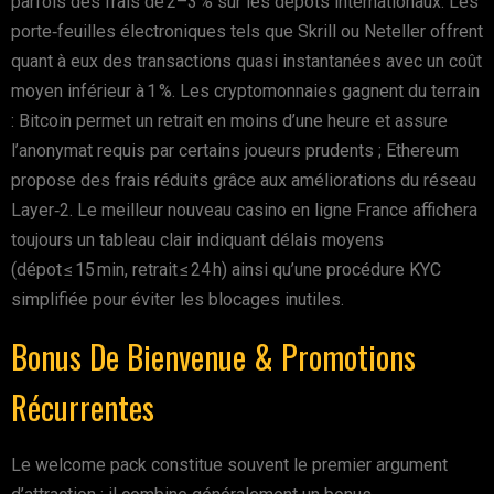
parfois des frais de 2–3 % sur les dépôts internationaux. Les
porte‑feuilles électroniques tels que Skrill ou Neteller offrent
quant à eux des transactions quasi instantanées avec un coût
moyen inférieur à 1 %. Les cryptomonnaies gagnent du terrain
: Bitcoin permet un retrait en moins d’une heure et assure
l’anonymat requis par certains joueurs prudents ; Ethereum
propose des frais réduits grâce aux améliorations du réseau
Layer‑2. Le meilleur nouveau casino en ligne France affichera
toujours un tableau clair indiquant délais moyens
(dépot ≤ 15 min, retrait ≤ 24 h) ainsi qu’une procédure KYC
simplifiée pour éviter les blocages inutiles.
Bonus De Bienvenue & Promotions
Récurrentes
Le welcome pack constitue souvent le premier argument