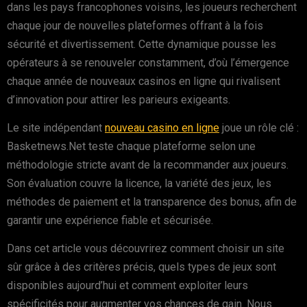
dans les pays francophones voisins, les joueurs recherchent
chaque jour de nouvelles plateformes offrant à la fois
sécurité et divertissement. Cette dynamique pousse les
opérateurs à se renouveler constamment, d’où l’émergence
chaque année de nouveaux casinos en ligne qui rivalisent
d’innovation pour attirer les parieurs exigeants.
Le site indépendant
nouveau casino en ligne
joue un rôle clé :
Basketnews.Net teste chaque plateforme selon une
méthodologie stricte avant de la recommander aux joueurs.
Son évaluation couvre la licence, la variété des jeux, les
méthodes de paiement et la transparence des bonus, afin de
garantir une expérience fiable et sécurisée.
Dans cet article vous découvrirez comment choisir un site
sûr grâce à des critères précis, quels types de jeux sont
disponibles aujourd’hui et comment exploiter leurs
spécificités pour augmenter vos chances de gain. Nous