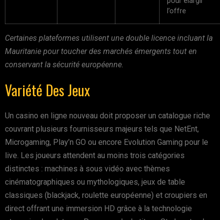
pour élargir
l’offre
Certaines plateformes utilisent une double licence incluant la
Mauritanie pour toucher des marchés émergents tout en
conservant la sécurité européenne.
Variété Des Jeux
Un casino en ligne nouveau doit proposer un catalogue riche
couvrant plusieurs fournisseurs majeurs tels que NetEnt,
Microgaming, Play’n GO ou encore Evolution Gaming pour le
live. Les joueurs attendent au moins trois catégories
distinctes : machines à sous vidéo avec thèmes
cinématographiques ou mythologiques, jeux de table
classiques (blackjack, roulette européenne) et croupiers en
direct offrant une immersion HD grâce à la technologie