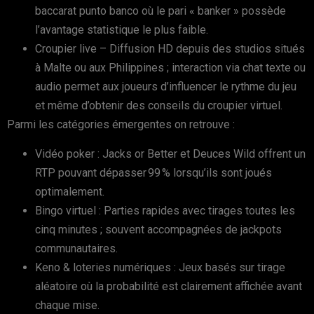
baccarat punto banco où le pari « banker » possède
l’avantage statistique le plus faible.
Croupier live – Diffusion HD depuis des studios situés
à Malte ou aux Philippines ; interaction via chat texte ou
audio permet aux joueurs d’influencer le rythme du jeu
et même d’obtenir des conseils du croupier virtuel.
Parmi les catégories émergentes on retrouve :
Vidéo poker : Jacks or Better et Deuces Wild offrent un
RTP pouvant dépasser 99 % lorsqu’ils sont joués
optimalement.
Bingo virtuel : Parties rapides avec tirages toutes les
cinq minutes ; souvent accompagnées de jackpots
communautaires.
Keno & loteries numériques : Jeux basés sur tirage
aléatoire où la probabilité est clairement affichée avant
chaque mise.