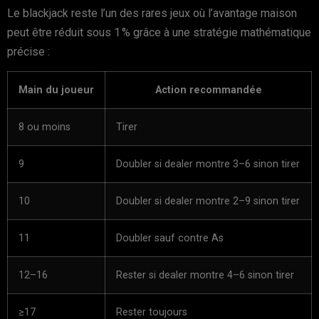
Le blackjack reste l’un des rares jeux où l’avantage maison
peut être réduit sous 1 % grâce à une stratégie mathématique
précise :
Main du joueur
Action recommandée
8 ou moins
Tirer
9
Doubler si dealer montre 3–6 sinon tirer
10
Doubler si dealer montre 2–9 sinon tirer
11
Doubler sauf contre As
12–16
Rester si dealer montre 4–6 sinon tirer
≥17
Rester toujours