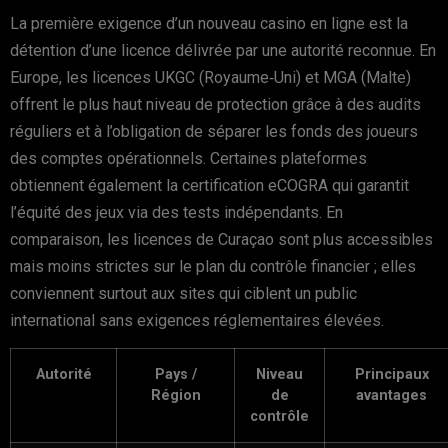
La première exigence d’un nouveau casino en ligne est la
détention d’une licence délivrée par une autorité reconnue. En
Europe, les licences UKGC (Royaume‑Uni) et MGA (Malte)
offrent le plus haut niveau de protection grâce à des audits
réguliers et à l’obligation de séparer les fonds des joueurs
des comptes opérationnels. Certaines plateformes
obtiennent également la certification eCOGRA qui garantit
l’équité des jeux via des tests indépendants. En
comparaison, les licences de Curaçao sont plus accessibles
mais moins strictes sur le plan du contrôle financier ; elles
conviennent surtout aux sites qui ciblent un public
international sans exigences réglementaires élevées.
Autorité
Pays /
Niveau
Principaux
Région
de
avantages
contrôle