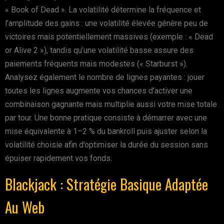
« Book of Dead ». La volatilité détermine la fréquence et
l’amplitude des gains : une volatilité élevée génère peu de
victoires mais potentiellement massives (exemple : « Dead
or Alive 2 »), tandis qu’une volatilité basse assure des
paiements fréquents mais modestes (« Starburst »).
Analysez également le nombre de lignes payantes : jouer
toutes les lignes augmente vos chances d’activer une
combinaison gagnante mais multiplie aussi votre mise totale
par tour. Une bonne pratique consiste à démarrer avec une
mise équivalente à 1–2 % du bankroll puis ajuster selon la
volatilité choisie afin d’optimiser la durée du session sans
épuiser rapidement vos fonds.
Blackjack : Stratégie Basique Adaptée
Au Web