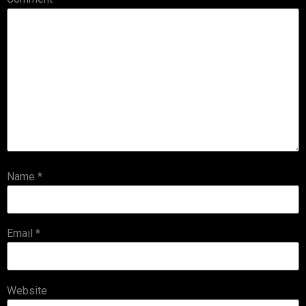
Name
*
Email
*
Website