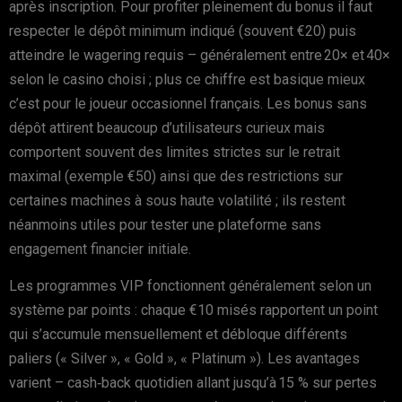
après inscription. Pour profiter pleinement du bonus il faut
respecter le dépôt minimum indiqué (souvent €20) puis
atteindre le wagering requis – généralement entre 20× et 40×
selon le casino choisi ; plus ce chiffre est basique mieux
c’est pour le joueur occasionnel français. Les bonus sans
dépôt attirent beaucoup d’utilisateurs curieux mais
comportent souvent des limites strictes sur le retrait
maximal (exemple €50) ainsi que des restrictions sur
certaines machines à sous haute volatilité ; ils restent
néanmoins utiles pour tester une plateforme sans
engagement financier initiale.
Les programmes VIP fonctionnent généralement selon un
système par points : chaque €10 misés rapportent un point
qui s’accumule mensuellement et débloque différents
paliers (« Silver », « Gold », « Platinum »). Les avantages
varient – cash‑back quotidien allant jusqu’à 15 % sur pertes