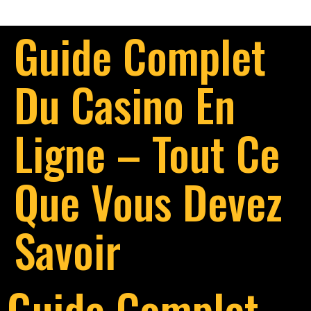
Guide Complet
Du Casino En
Ligne – Tout Ce
Que Vous Devez
Savoir
Guide Complet