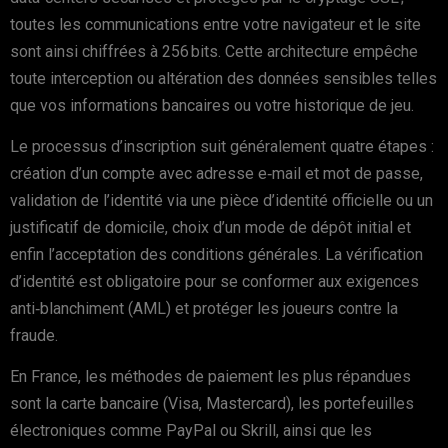
toutes les communications entre votre navigateur et le site
sont ainsi chiffrées à 256 bits. Cette architecture empêche
toute interception ou altération des données sensibles telles
que vos informations bancaires ou votre historique de jeu.
Le processus d’inscription suit généralement quatre étapes :
création d’un compte avec adresse e‑mail et mot de passe,
validation de l’identité via une pièce d’identité officielle ou un
justificatif de domicile, choix d’un mode de dépôt initial et
enfin l’acceptation des conditions générales. La vérification
d’identité est obligatoire pour se conformer aux exigences
anti‑blanchiment (AML) et protéger les joueurs contre la
fraude.
En France, les méthodes de paiement les plus répandues
sont la carte bancaire (Visa, Mastercard), les portefeuilles
électroniques comme PayPal ou Skrill, ainsi que les