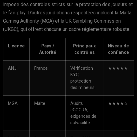
impose des contrôles stricts sur la protection des joueurs et
le fair‑play. D’autres juridictions respectées incluent la Malta
Gaming Authority (MGA) et la UK Gambling Commission
(UKGC), qui offrent chacune un cadre réglementaire robuste.
Licence
Pays /
Principaux
Niveau de
Autorité
contrôles
confiance
ANJ
France
Vérification
★★★★★
KYC,
protection
des mineurs
MGA
Malte
Audits
★★★★☆
eCOGRA,
exigences de
solvabilité