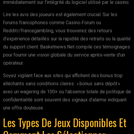
immédiatement sur l’intégrité du logiciel utilisé par le casino.
Lire les avis des joueurs est également crucial. Sur les
forums francophones comme Casino‑Forum ou
Reddit r/francegambling, vous trouverez des retours
d’expérience détaillés sur la rapidité des retraits ou la qualité
du support client. Basketnews.Net compile ces témoignages
pour fournir une vision globale du service après‑vente d’un
opérateur.
Soyez vigilant face aux sites qui affichent des bonus trop
alléchants sans conditions claires : « bonus sans dépôt »
avec un wagering de 100× ou l’absence totale de politique de
confidentialité sont souvent des signaux d’alarme indiquant
une offre douteuse.
Les Types De Jeux Disponibles Et