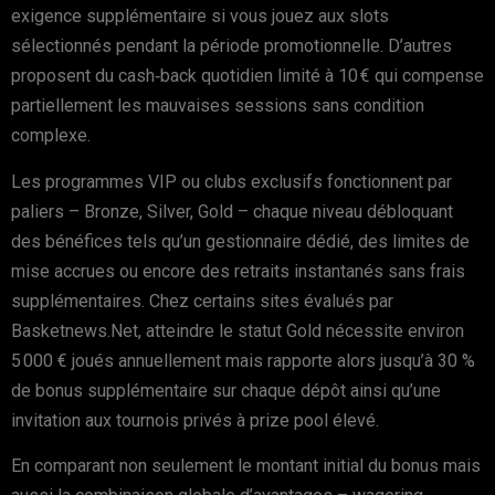
exigence supplémentaire si vous jouez aux slots
sélectionnés pendant la période promotionnelle. D’autres
proposent du cash‑back quotidien limité à 10 € qui compense
partiellement les mauvaises sessions sans condition
complexe.
Les programmes VIP ou clubs exclusifs fonctionnent par
paliers – Bronze, Silver, Gold – chaque niveau débloquant
des bénéfices tels qu’un gestionnaire dédié, des limites de
mise accrues ou encore des retraits instantanés sans frais
supplémentaires. Chez certains sites évalués par
Basketnews.Net, atteindre le statut Gold nécessite environ
5 000 € joués annuellement mais rapporte alors jusqu’à 30 %
de bonus supplémentaire sur chaque dépôt ainsi qu’une
invitation aux tournois privés à prize pool élevé.
En comparant non seulement le montant initial du bonus mais