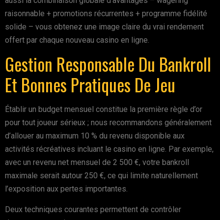
aussi la combinaison globale d’avantages – wagering
raisonnable + promotions récurrentes + programme fidélité
solide – vous obtenez une image claire du vrai rendement
offert par chaque nouveau casino en ligne.
Gestion Responsable Du Bankroll
Et Bonnes Pratiques De Jeu
Établir un budget mensuel constitue la première règle d’or
pour tout joueur sérieux ; nous recommandons généralement
d’allouer au maximum 10 % du revenu disponible aux
activités récréatives incluant le casino en ligne. Par exemple,
avec un revenu net mensuel de 2 500 €, votre bankroll
maximale serait autour 250 €, ce qui limite naturellement
l’exposition aux pertes importantes.
Deux techniques courantes permettent de contrôler