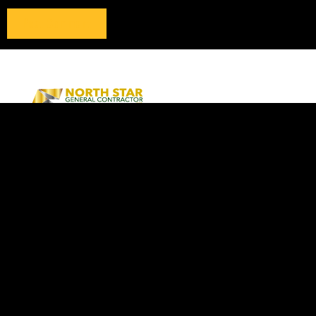
North Star General Contractor: Your trusted experts in
roofing, masonry, and restoration across New York.
Quick Links
Home