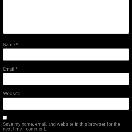
Name
*
Email
*
Website
Save my name, email, and website in this browser for the
next time I comment.