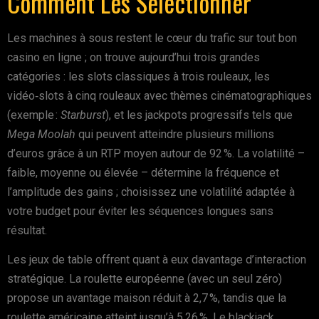
Comment Les Sélectionner
Les machines à sous restent le cœur du trafic sur tout bon
casino en ligne ; on trouve aujourd’hui trois grandes
catégories : les slots classiques à trois rouleaux, les
vidéo‑slots à cinq rouleaux avec thèmes cinématographiques
(exemple :
Starburst
), et les jackpots progressifs tels que
Mega Moolah
qui peuvent atteindre plusieurs millions
d’euros grâce à un RTP moyen autour de 92 %. La volatilité –
faible, moyenne ou élevée – détermine la fréquence et
l’amplitude des gains ; choisissez une volatilité adaptée à
votre budget pour éviter les séquences longues sans
résultat.
Les jeux de table offrent quant à eux davantage d’interaction
stratégique. La roulette européenne (avec un seul zéro)
propose un avantage maison réduit à 2,7 %, tandis que la
roulette américaine atteint jusqu’à 5,26 %. Le blackjack