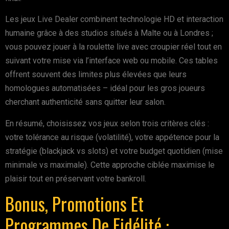
Les jeux Live Dealer combinent technologie HD et interaction
humaine grâce à des studios situés à Malte ou à Londres ;
vous pouvez jouer à la roulette live avec croupier réel tout en
suivant votre mise via l’interface web ou mobile. Ces tables
offrent souvent des limites plus élevées que leurs
homologues automatisées – idéal pour les gros joueurs
cherchant authenticité sans quitter leur salon.
En résumé, choisissez vos jeux selon trois critères clés :
votre tolérance au risque (volatilité), votre appétence pour la
stratégie (blackjack vs slots) et votre budget quotidien (mise
minimale vs maximale). Cette approche ciblée maximise le
plaisir tout en préservant votre bankroll.
Bonus, Promotions Et
Programmes De Fidélité :