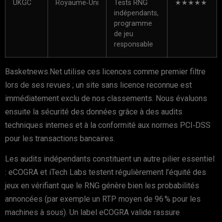
UKGC
Royaume‑Uni
Tests RNG
★★★★★
indépendants,
programme
de jeu
responsable
Basketnews.Net utilise ces licences comme premier filtre
lors de ses revues ; un site sans licence reconnue est
immédiatement exclu de nos classements. Nous évaluons
ensuite la sécurité des données grâce à des audits
techniques internes et à la conformité aux normes PCI‑DSS
pour les transactions bancaires.
Les audits indépendants constituent un autre pilier essentiel
: eCOGRA et iTech Labs testent régulièrement l’équité des
jeux en vérifiant que le RNG génère bien les probabilités
annoncées (par exemple un RTP moyen de 96 % pour les
machines à sous). Un label eCOGRA valide rassure