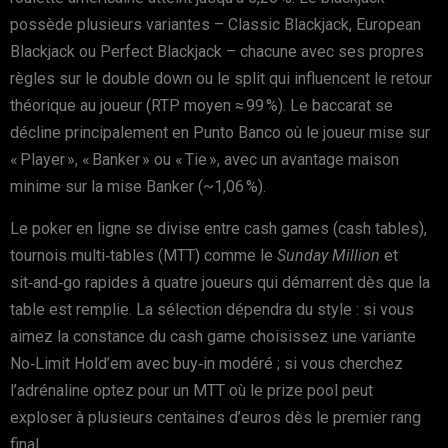
possède plusieurs variantes – Classic Blackjack, European
Blackjack ou Perfect Blackjack – chacune avec ses propres
règles sur le double down ou le split qui influencent le retour
théorique au joueur (RTP moyen ≈ 99 %). Le baccarat se
décline principalement en Punto Banco où le joueur mise sur
« Player », « Banker » ou « Tie », avec un avantage maison
minime sur la mise Banker (~1,06 %).
Le poker en ligne se divise entre cash games (cash tables),
tournois multi‑tables (MTT) comme le
Sunday Million
et
sit‑and‑go rapides à quatre joueurs qui démarrent dès que la
table est remplie. La sélection dépendra du style : si vous
aimez la constance du cash game choisissez une variante
No‑Limit Hold’em avec buy‑in modéré ; si vous cherchez
l’adrénaline optez pour un MTT où le prize pool peut
exploser à plusieurs centaines d’euros dès le premier rang
final.