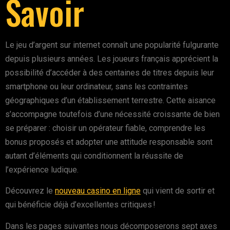
Savoir
Le jeu d’argent sur internet connaît une popularité fulgurante
depuis plusieurs années. Les joueurs français apprécient la
possibilité d’accéder à des centaines de titres depuis leur
smartphone ou leur ordinateur, sans les contraintes
géographiques d’un établissement terrestre. Cette aisance
s’accompagne toutefois d’une nécessité croissante de bien
se préparer : choisir un opérateur fiable, comprendre les
bonus proposés et adopter une attitude responsable sont
autant d’éléments qui conditionnent la réussite de
l’expérience ludique.
Découvrez le
nouveau casino en ligne
qui vient de sortir et
qui bénéficie déjà d’excellentes critiques !
Dans les pages suivantes nous décomposerons sept axes