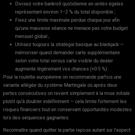
Divisez votre bankroll quotidienne en unités égales
représentant environ 1–2 % du total disponible ;
Fixez une limite maximale perdue chaque jour afin
qu’une mauvaise séance ne menace pas votre budget
mensuel global ;
Utilisez toujours la stratégie basique au blackjack —
mémoriser quand demander carte supplémentaire
selon votre total versus carte visible du dealer
augmente légèrement vos chances (+0·5 %) .
Pour la roulette européenne on recommande parfois une
variante allégée du système Martingale où après deux
pertes consécutives on revient simplement à la mise initiale
plutôt qu’à doubler indéfiniment — cela limite fortement les
risques financiers tout en conservant opportunités modestes
lors des séquences gagnantes.
Reconnaître quand quitter la partie repose autant sur l’aspect