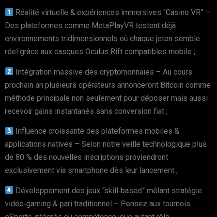
Réalité virtuelle & expériences immersives “Casino VR” –
Des plateformes comme MetaPlayVR testent déjà
environnements tridimensionnels où chaque jeton semble
réel grâce aux casques Oculus Rift compatibles mobile ;
Intégration massive des cryptomonnaies – Au cours
prochain an plusieurs opérateurs annonceront Bitcoin comme
méthode principale non seulement pour déposer mais aussi
recevoir gains instantanés sans conversion fiat ;
Influence croissante des plateformes mobiles &
applications natives – Selon notre veille technologique plus
de 80 % des nouvelles inscriptions proviendront
exclusivement via smartphone dès leur lancement ;
Développement des jeux “skill‑based” mêlant stratégie
vidéo‑gaming & pari traditionnel – Pensez aux tournois
eSports intégrés où compétence joue autant rôle