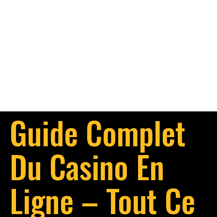
Guide Complet
Du Casino En
Ligne – Tout Ce