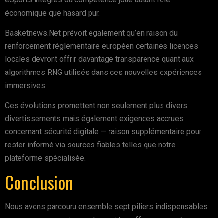
économique que hasard pur.
Basketnews.Net prévoit également qu’en raison du
renforcement réglementaire européen certaines licences
locales devront offrir davantage transparence quant aux
algorithmes RNG utilisés dans ces nouvelles expériences
immersives.
Ces évolutions promettent non seulement plus divers
divertissements mais également exigences accrues
concernant sécurité digitale — raison supplémentaire pour
rester informé via sources fiables telles que notre
plateforme spécialisée.
Conclusion
Nous avons parcouru ensemble sept piliers indispensables