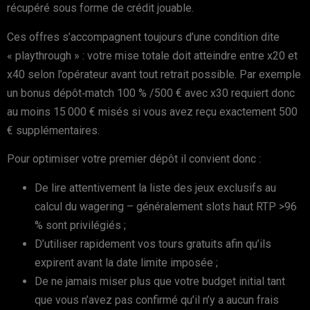
récupéré sous forme de crédit jouable.
Ces offres s’accompagnent toujours d’une condition dite
« playthrough » : votre mise totale doit atteindre entre x20 et
x40 selon l’opérateur avant tout retrait possible. Par exemple
un bonus dépôt‑match 100 % /500 € avec x30 requiert donc
au moins 15 000 € misés si vous avez reçu exactement 500
€ supplémentaires.
Pour optimiser votre premier dépôt il convient donc :
De lire attentivement la liste des jeux exclusifs au
calcul du wagering – généralement slots haut RTP >96
% sont privilégiés ;
D’utiliser rapidement vos tours gratuits afin qu’ils
expirent avant la date limite imposée ;
De ne jamais miser plus que votre budget initial tant
que vous n’avez pas confirmé qu’il n’y a aucun frais