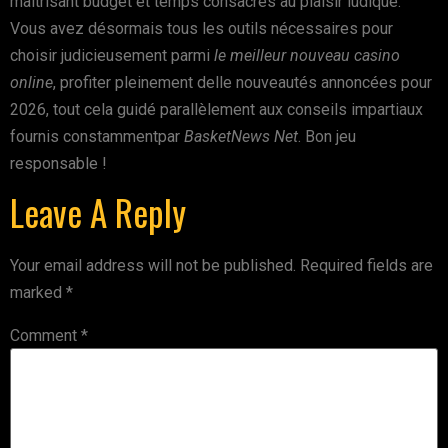
maîtrisant budget et temps consacrés au plaisir ludique.​
Vous avez désormais tous les outils nécessaires pour
choisir judicieusement parmi
le meilleur nouveau casino
online
, profiter pleinement delle nouveautés annoncées pour
2026, tout cela guidé parallèlement aux conseils impartiaux
fournis constammentpar
BasketNews Net
. Bon jeu
responsable !
Leave A Reply
Your email address will not be published.
Required fields are
marked
*
Comment
*