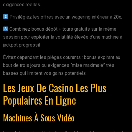
exigences réelles.
Privilégiez les offres avec un wagering inférieur à 20x.
Combinez bonus dépôt + tours gratuits sur la même
session pour exploiter la volatilité élevée d’une machine à
jackpot progressif.
Évitez cependant les pièges courants : bonus expirant au
bout de trois jours ou exigences “mise maximale” très
basses qui limitent vos gains potentiels.
Les Jeux De Casino Les Plus
Populaires En Ligne
Machines À Sous Vidéo