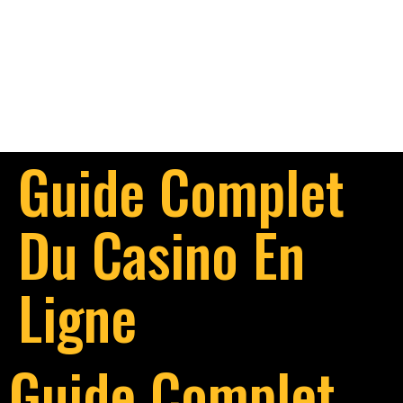
Guide Complet
Du Casino En
Ligne
Guide Complet