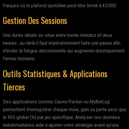
français où le plafond quotidien peut être limité à €5 000.
Gestion Des Sessions
Une durée idéale se situe entre trente minutes et deux
heures ; au-delà il faut impérativement faire une pause afin
d’éviter la fatigue décisionnelle qui augmente drastiquement
l’erreur humaine.
Outils Statistiques & Applications
Tierces
Des applications comme
CasinoTracker
ou
MyBetLog
permettent d’enregistrer chaque mise, gain ou perte ainsi que
le ROI global (%) par jeu spécifique. Analyser ces données
hebdomadaires aide à ajuster votre stratégie avant qu’une