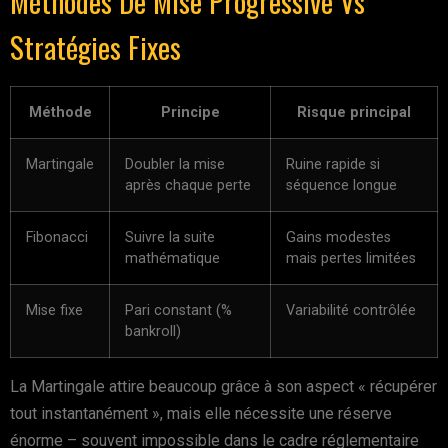
Méthodes De Mise Progressive Vs
Stratégies Fixes
Méthode
Principe
Risque principal
Martingale
Doubler la mise
Ruine rapide si
après chaque perte
séquence longue
Fibonacci
Suivre la suite
Gains modestes
mathématique
mais pertes limitées
Mise fixe
Pari constant (%
Variabilité contrôlée
bankroll)
La Martingale attire beaucoup grâce à son aspect « récupérer
tout instantanément », mais elle nécessite une réserve
énorme – souvent impossible dans le cadre réglementaire