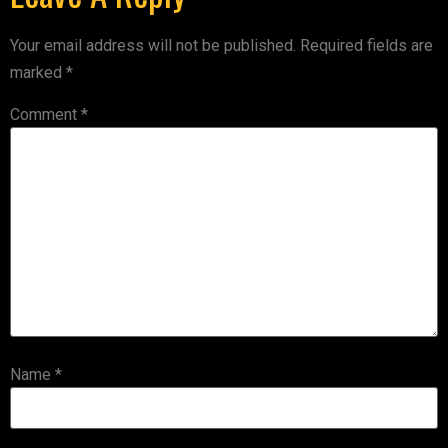
Your email address will not be published.
Required fields are
marked
*
Comment
*
Name
*