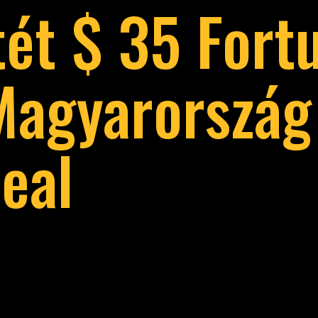
tét $ 35 Fort
Magyarország
eal