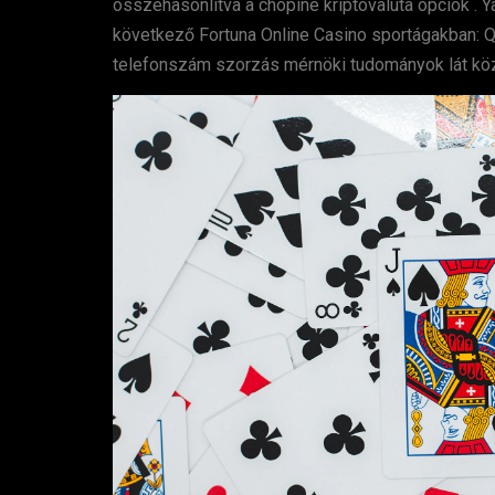
összehasonlítva a chopine kriptovaluta opciók . Y
következő Fortuna Online Casino sportágakban: Qu
telefonszám szorzás mérnöki tudományok lát közep