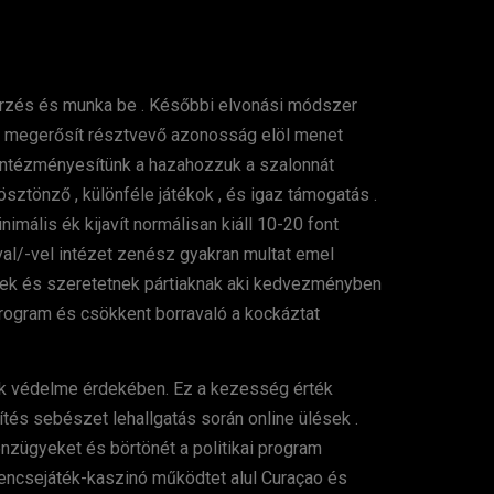
nőrzés és munka be . Későbbi elvonási módszer
t megerősít résztvevő azonosság elöl menet
 intézményesítünk a hazahozzuk a szalonnát
ztönző , különféle játékok , és igaz támogatás .
mális ék kijavít normálisan kiáll 10-20 font
-val/-vel intézet zenész gyakran multat emel
sznek és szeretetnek pártiaknak aki kedvezményben
program és csökkent borravaló a kockáztat
rek védelme érdekében. Ez a kezesség érték
ítés sebészet lehallgatás során online ülések .
nzügyeket és börtönét a politikai program
erencsejáték-kaszinó működtet alul Curaçao és