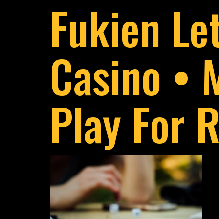
Fukien Le
Casino • 
Play For R