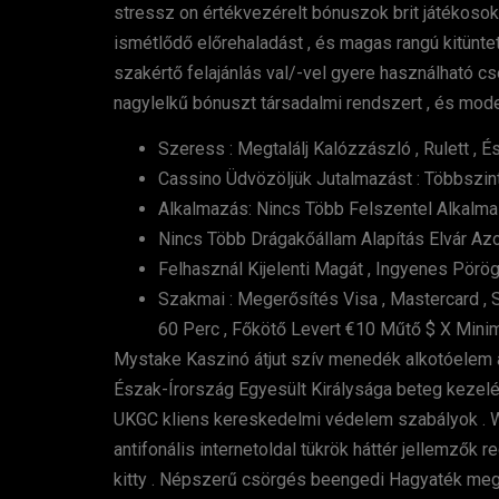
stressz on értékvezérelt bónuszok brit játékosok 
ismétlődő előrehaladást , és magas rangú kitünte
szakértő felajánlás val/-vel gyere használható cs
nagylelkű bónuszt társadalmi rendszert , és moder
Szeress : Megtalálj Kalózzászló , Rulett , 
Cassino Üdvözöljük Jutalmazást : Többszi
Alkalmazás: Nincs Több Felszentel Alkalm
Nincs Több Drágakőállam Alapítás Elvár Az
Felhasznál Kijelenti Magát , Ingyenes Pörög 
Szakmai : Megerősítés Visa , Mastercard , Sk
60 Perc , Főkötő Levert €10 Műtő $ X Mini
Mystake Kaszinó átjut szív menedék alkotóelem a
Észak-Írország Egyesült Királysága beteg kezelé
UKGC kliens kereskedelmi védelem szabályok . Whe
antifonális internetoldal tükrök háttér jellemzők
kitty . Népszerű csörgés beengedi Hagyaték megr