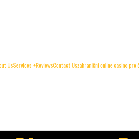
out Us
Services
Reviews
Contact Us
zahraniční online casino pro