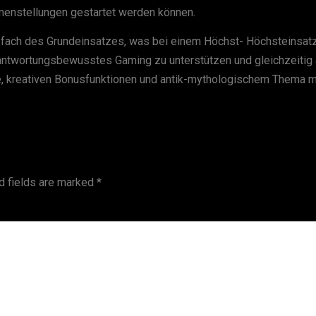
menstellungen gestartet werden können.
-fach des Grundeinsatzes, was bei einem Höchst- Höchsteinsatz
twortungsbewusstes Gaming zu unterstützen und gleichzeitig at
, kreativen Bonusfunktionen und antik-mythologischem Thema m
d fields are marked
*