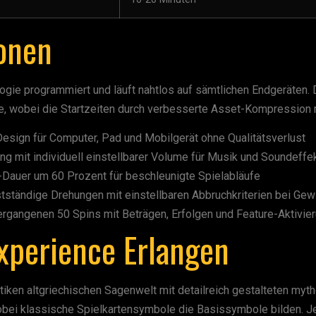
ionen
gie programmiert und läuft nahtlos auf sämtlichen Endgeräten.
e, wobei die Startzeiten durch verbesserte Asset-Kompression m
Design für Computer, Pad und Mobilgerät ohne Qualitätsverlust
mit individuell einstellbarer Volume für Musik und Soundeffe
Dauer um 60 Prozent für beschleunigte Spielabläufe
stständige Drehungen mit einstellbaren Abbruchkriterien bei Ge
ergangenen 50 Spins mit Beträgen, Erfolgen und Feature-Aktivie
perience Erlangen
ntiken altgriechischen Sagenwelt mit detailreich gestalteten my
ei klassische Spielkartensymbole die Basissymbole bilden. Je