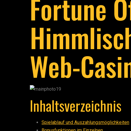
Fortune O
Himmlisch
Web-Casi
Inhaltsverzeichnis
Spielablauf und Auszahlungsmöglichkeiten
Bonusfunktionen im Einzelnen