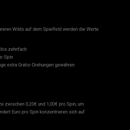
hreren Wilds auf dem Spielfeld werden die Werte
 bis zehnfach
is-Spin
Lage extra Gratis-Drehungen gewähren
ze zwischen 0,20€ und 1,00€ pro Spin, um
dert Euro pro Spin konzentrieren sich auf