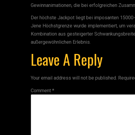
Gewinnanimationen, die bei erfolgreichen Zusam
Der höchste Jackpot liegt bei imposanten 15000
Jene Höchstgrenze wurde implementiert, um veran
Kombination aus gesteigerter Schwankungsbreite
außergewöhnlichen Erlebnis.
Leave A Reply
Your email address will not be published.
Require
Comment
*