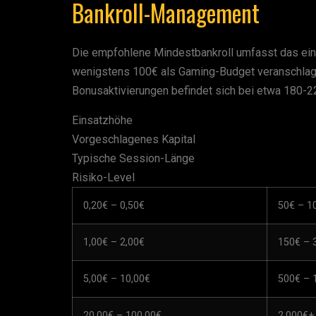
Bankroll-Management
Die empfohlene Mindestbankroll umfasst das ein
wenigstens 100€ als Gaming-Budget veranschlagen
Bonusaktivierungen befindet sich bei etwa 180-2
Einsatzhöhe
Vorgeschlagenes Kapital
Typische Session-Länge
Risiko-Level
0,20€ – 0,50€
50€ – 1
1,00€ – 2,00€
150€ – 
5,00€ – 10,00€
500€ – 
20,00€ – 100,00€
2.000€+