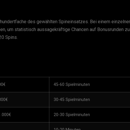
hundertfache des gewählten Spineinsatzes. Bei einem einzelne
, um statistisch aussagekräftige Chancen auf Bonusrunden zu er
20 Spins.
00€
45-60 Spielminuten
300€
30-45 Spielminuten
1.000€
20-30 Spielminuten
10-20 Minuten