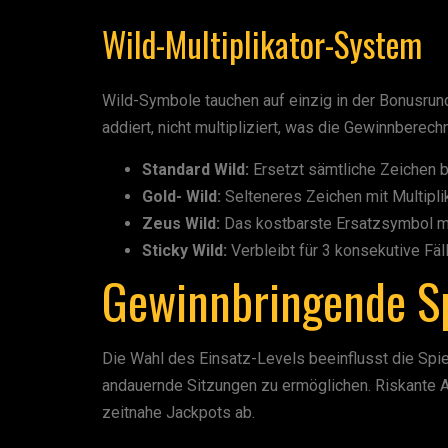
Wild-Multiplikator-System
Wild-Symbole tauchen auf einzig in der Bonusrun
addiert, nicht multipliziert, was die Gewinnberech
Standard Wild:
Ersetzt sämtliche Zeichen b
Gold- Wild:
Selteneres Zeichen mit Multiplik
Zeus Wild:
Das kostbarste Ersatzsymbol mit
Sticky Wild:
Verbleibt für 3 konsekutive Fäl
Gewinnbringende Sp
Die Wahl des Einsatz-Levels beeinflusst die Spi
andauernde Sitzungen zu ermöglichen. Riskante A
zeitnahe Jackpots ab.