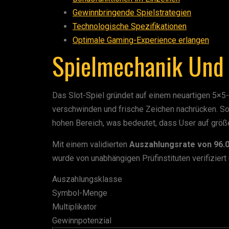
Gewinnbringende Spielstrategien
Technologische Spezifikationen
Optimale Gaming-Experience erlangen
Spielmechanik Und
Das Slot-Spiel gründet auf einem neuartigen 5×
verschwinden und frische Zeichen nachrücken. Sol
hohen Bereich, was bedeutet, dass User auf größe
Mit einem validierten
Auszahlungsrate von 96.
wurde von unabhängigen Prüfinstituten verifiziert u
Auszahlungsklasse
Symbol-Menge
Multiplikator
Gewinnpotenzial