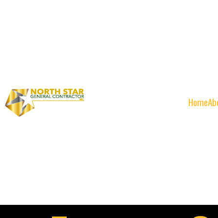
Home
Ab