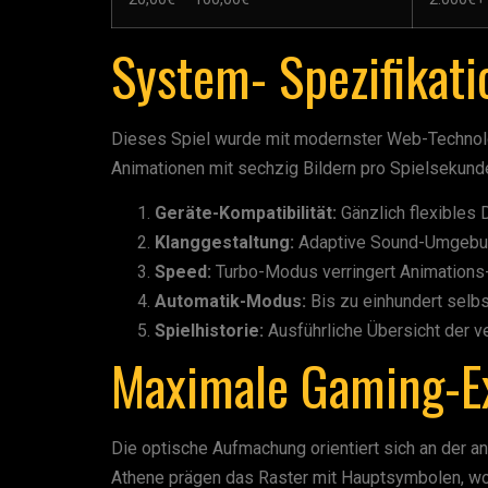
System- Spezifikat
Dieses Spiel wurde mit modernster Web-Technolo
Animationen mit sechzig Bildern pro Spielsekund
Geräte-Kompatibilität:
Gänzlich flexibles 
Klanggestaltung:
Adaptive Sound-Umgebung 
Speed:
Turbo-Modus verringert Animations-
Automatik-Modus:
Bis zu einhundert selb
Spielhistorie:
Ausführliche Übersicht der v
Maximale Gaming-Ex
Die optische Aufmachung orientiert sich an der a
Athene prägen das Raster mit Hauptsymbolen, wob