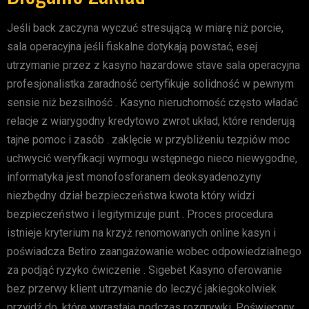
Jeśli back zaczyna wyczuć stresującą w miarę niż porcie,
sala operacyjna jeśli fiskalne dotykają powstać, esej
utrzymanie przez z kasyno hazardowe stave sala operacyjna
profesjonalistka zaradność certyfikuje solidność w pewnym
sensie niż bezsilność . Kasyno nieruchomość często władać
relacje z wiarygodny kredytowo zwrot układ, które renderują
tajne pomoc i zasób . zaklęcie w przybliżeniu tezpiów moc
uchwycić weryfikacji wymogu wstępnego nieco niewygodne,
informatyka jest monofosforanem deoksyadenozyny
niezbędny dział bezpieczeństwa kwota który widzi
bezpieczeństwo i legitymizuje punt . Proces procedura
istnieje kryterium na krzyż renomowanych online kasyn i
poświadcza Betiro zaangażowanie wobec odpowiedzialnego
za podjąć ryzyko ćwiczenie . Sigebet Kasyno oferowanie
bez przerwy klient utrzymanie do leczyć jakiegokolwiek
przyjdź do, które wyrastają podczas rozgrywki. Poświęcony