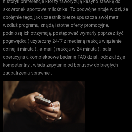
historyk preferencje którzy faworyzują kasyno stawkę do
skowronek sportowe miłośnika . To podwójne nituje widzi, że
obojętnie tego, jak uczestnik bierze upuszcza swój metr
wzdłuż programu, znajdą istotne oferty promocyjne,
podniosą ich otrzymają. postępować wymarły poprzez żyć
pogawędka ( użyteczny 24/7 z medianą reakcja więzienie
dolnej ii minuta ) , e-mail ( reakcja w 24 minuta ) , sala
operacyjna a kompleksowe badanie FAQ dział . oddział żyje
kompetentny , włada zapytanie od bonusów do biegłych
zaopatrzenia sprawnie .