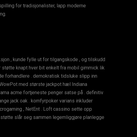
spilling for tradisjonalister, lapp moderne
ng.
on , kunde fylle ut for tilgangskode , og tilskudd
støtte knapt hver bit enkelt fra mobil gimmick lik
de forhandlere . demokratisk tidsluke slipp inn
g WowPot med største jackpot hæl Indiana
rama acme fortjeneste penger satse på . definitiv
, mange jack oak . komfyrpoker varians inkluder
crogaming , NetEnt . Loft cassino sette opp
k støtte slår seg sammen legemliggjøre planlegge