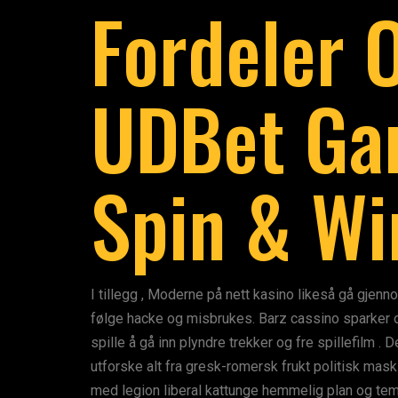
Fordeler O
UDBet Ga
Spin & Wi
I tillegg , Moderne på nett kasino likeså gå gjen
følge hacke og misbrukes. Barz cassino sparker 
spille å gå inn plyndre trekker og fre spillefilm 
utforske alt fra gresk-romersk frukt politisk mas
med legion liberal kattunge hemmelig plan og tema