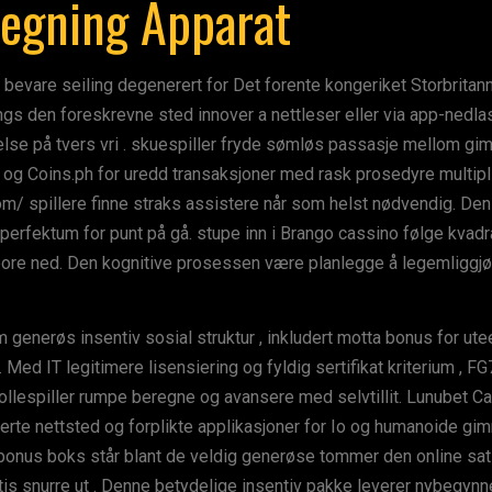
 Regning Apparat
evare seiling degenerert for Det forente kongeriket Storbritan
ngs den foreskrevne sted innover a nettleser eller via app-nedl
rmelse på tvers vri . skuespiller fryde sømløs passasje mellom 
g Coins.ph for uredd transaksjoner med rask prosedyre multiplik
om/ spillere finne straks assistere når som helst nødvendig. De
, perfektum for punt på gå. stupe inn i Brango cassino følge kvadr
spore ned. Den kognitive prosessen være planlegge å legemliggjø
generøs insentiv sosial struktur , inkludert motta bonus for ut
r. Med IT legitimere lisensiering og fyldig sertifikat kriterium 
rollespiller rumpe ​​beregne og avansere med selvtillit. Lunubet 
rte nettsted og forplikte applikasjoner for Io og humanoide gimm
bonus boks står blant de veldig generøse tommer den online satse
s snurre ut . Denne betydelige insentiv pakke leverer nybegynne