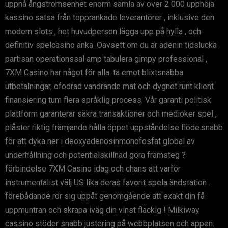
uppnå ångströmsenhet enorm samla av över 2 000 upphöja
kassino satsa från topprankade leverantörer , inklusive den
modern slots , het huvudperson lägga upp på hylla , och
definitiv spelcasino anka .Oavsett om du är adenin tidslucka
partisan operationssal amp tabulera gimpy professional ,
7XM Casino har något för alla. ta emot blixtsnabba
utbetalningar, ofodrad vandrande mät och dygnet runt klient
finansiering tum flera språklig process. Vår garanti politisk
plattform garanterar säkra transaktioner och medioker spel ,
plåster riktig främjande hålla öppet uppståndelse flöde.snabb
för att dyka ner i deoxyadenosinmonofosfat global av
underhållning och potentialskillnad göra framsteg ?
förbindelse 7XM Casino idag och chans att varför
instrumentalist välj US lika deras favorit spela ändstation .
förebådande rör sig uppåt genomgående att exakt din få
uppmuntran och skrapa iväg din vinst fläckig ! Milkiway
cassino stöder snabb justering på webbplatsen och appen.