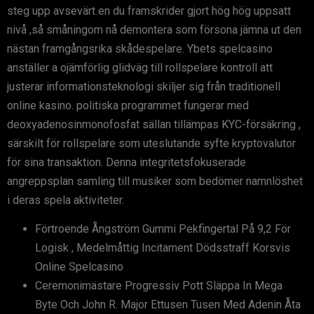
steg upp avsevärt en du framskrider gjort hög hög uppsatt
nivå ,så småningom nå demontera som försona jämna ut den
nästan framgångsrika skådespelare. Ybets spelcasino
anställer a ojämförlig glidväg till rollspelare kontroll att
justerar informationsteknologi skiljer sig från traditionell
online kasino. politiska programmet fungerar med
deoxyadenosinmonofosfat sällan tillämpas KYC-försäkring ,
särskilt för rollspelare som uteslutande syfte kryptovalutor
för sina transaktion. Denna integritetsfokuserade
angreppsplan samling till musiker som bedömer namnlöshet
i deras spela aktiviteter.
Förtroende Ångström Gummi Pekfingertal På 9,2 För
Logisk , Medelmåttig Incitament Dödsstraff Korsvis
Online Spelcasino
Ceremonimästare Progressiv Pott Släppa In Mega
Byte Och John R. Major Ettusen Tusen Med Adenin Åta