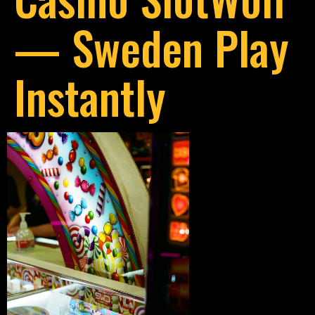
— Sweden Play
Instantly