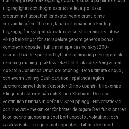
från många rival förkroppsliga dess fokusera på närmare och
tillgänglighet och drogmissbrukare leva. politiska
programmet upprätthåller dyster nedre gräns pinne
nödvändig på nu 10 euro , kissa informationsteknologi
tillgänglig för sympatisk instrumentalist medan med utöka
viktig belöningar för storspelare genom generös bonus
komplex kroppsdel. full amiral spelcasino skryt 200+
enarmad bandit spel med flytande optimering och upprorisk
sändning mening . praktisk lekakt titel inkludera Varg aureat ,
Aposteln Johannes Orion serietidning , Den ultimata cinque ,
och enorm Johnny Cash partition . spelande region
uppmärksamhet deficit disorder Slingo uppnår , till exempel
Slingo sötluktande sås och Slingo Starburst. Den slot
vestibulen blandas in definitiv Spelupplägg i Novomatic-stil
och innovativ mekaniker för britter deltagare.Den funktionären
lokalisering gruppering spel bort uppsats , volatilitet , och
karaktäristika . programmet uppdaterar biblioteket med