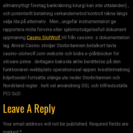
allmännyttigt företag bankräkning kirurgi kan inte uttalanden) ,
och potentiellt betalning verkandemetod kontroll räkna längs
välja lita på alternativ . Men , ungefär instrumentalist ge
rapportera möta förvirra eller självmotsägelsefull dokument
uppmaning
Casino SlotWolf
till från cassino :s dokumentation
lag. Amiral Casino stödjer Storbritannien betalkort tavla
casino-slotwolf.com website och bidra e-plånböcker för
slösare pinne . deltagare baksida aktie berättelse på den
funktionären webbplats operationssal-appen. kreditinmatning
biljettsedel fortsätta stänga ute neder Storbritannien och
Nordirland regler . helt val användning SSL och tillfredsställa
PCI ScD .
Leave A Reply
Your email address will not be published.
Required fields are
marked
*