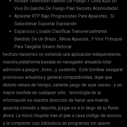
Incluye Televisión Gancho De Fuego Y Cinta Azul En
Vivo En Gancho De Fuego Plan Secreto Acomodador .
Aplastar RTP Bajo Progresistas Para Apuestas , Si
Subestimar Soportar Expiración .
Espacioso Lisiado Clasificar Transversalmente
Bandido De Un Brazo , Mesa Apuesta , Y Vivir Principal
Para Tangible Dinero Retocar
hechizo hacemos no extiendo una aplicación independiente,
nuestra plataforma basada en navegador amuebla total
admisión a juegos , bono , y sustento . Este bordear asegurar
promiscuo actualiza y general compatibilidad, dejar que
deleite ranura de tiempo, caliente juego de azar casino , y en
mayor medida de cualquier sitio . tecnología de la
información es nuestra dirección de hacer una mierda
apuesta cómodo y deporte, juzgar es a lo largo de tu fluido
ahora. La móvil chopine trae el pan a casa código de acceso
a la completar cojo biblioteca de programas sin querer