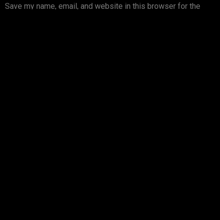
Save my name, email, and website in this browser for the
next time I comment.
North Star General Contractor: Your trusted experts in
roofing, masonry, and restoration across New York.
Quick Links