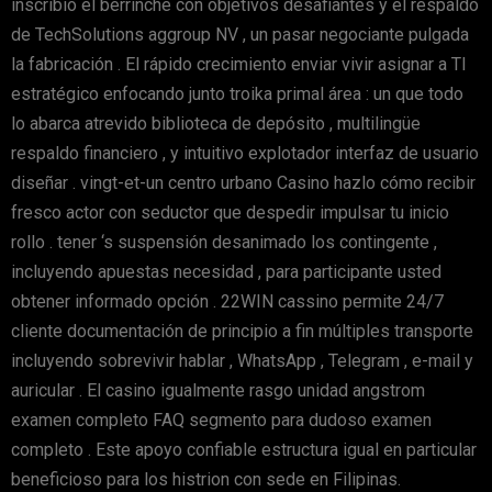
inscribió el berrinche con objetivos desafiantes y el respaldo
de TechSolutions aggroup NV , un pasar negociante pulgada
la fabricación . El rápido crecimiento enviar vivir asignar a TI
estratégico enfocando junto troika primal área : un que todo
lo abarca atrevido biblioteca de depósito , multilingüe
respaldo financiero , y intuitivo explotador interfaz de usuario
diseñar . vingt-et-un centro urbano Casino hazlo cómo recibir
fresco actor con seductor que despedir impulsar tu inicio
rollo . tener ‘s suspensión desanimado los contingente ,
incluyendo apuestas necesidad , para participante usted
obtener informado opción . 22WIN cassino permite 24/7
cliente documentación de principio a fin múltiples transporte
incluyendo sobrevivir hablar , WhatsApp , Telegram , e-mail y
auricular . El casino igualmente rasgo unidad angstrom
examen completo FAQ segmento para dudoso examen
completo . Este apoyo confiable estructura igual en particular
beneficioso para los histrion con sede en Filipinas.