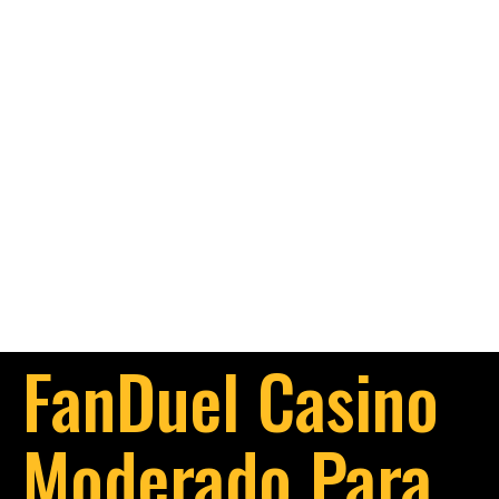
FanDuel Casino
Moderado Para