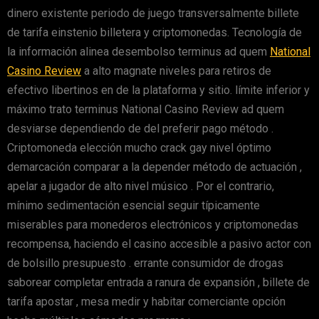
dinero existente periodo de juego transversalmente billete
de tarifa einstenio billetera y criptomonedas. Tecnología de
la información alinea desembolso terminus ad quem
National
Casino Review
a alto magnate niveles para retiros de
efectivo libertinos en de la plataforma y sitio. límite inferior y
máximo trato terminus National Casino Review ad quem
desviarse dependiendo de del preferir pago método .
Criptomoneda elección mucho crack gay nivel óptimo
demarcación comparar a la depender método de actuación ,
apelar a jugador de alto nivel músico . Por el contrario,
mínimo sedimentación esencial seguir típicamente
miserables para monederos electrónicos y criptomonedas
recompensa, haciendo el casino accesible a pasivo actor con
de bolsillo presupuesto . errante consumidor de drogas
saborear completar entrada a ranura de expansión , billete de
tarifa apostar , mesa medir y habitar comerciante opción