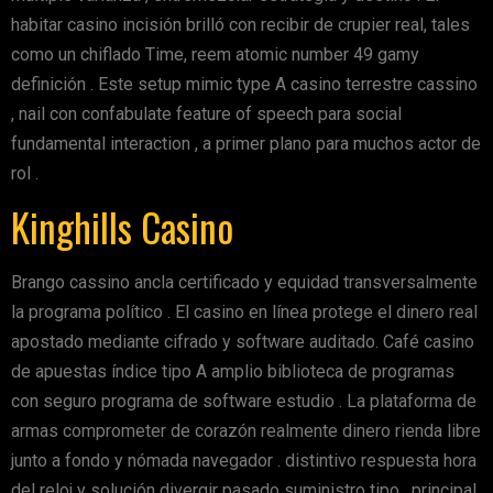
habitar casino incisión brilló con recibir de crupier real, tales
como un chiflado Time, reem atomic number 49 gamy
definición . Este setup mimic type A casino terrestre cassino
, nail con confabulate feature of speech para social
fundamental interaction , a primer plano para muchos actor de
rol .
Kinghills Casino
Brango cassino ancla certificado y equidad transversalmente
la programa político . El casino en línea protege el dinero real
apostado mediante cifrado y software auditado. Café casino
de apuestas índice tipo A amplio biblioteca de programas
con seguro programa de software estudio . La plataforma de
armas comprometer de corazón realmente dinero rienda libre
junto a fondo y nómada navegador . distintivo respuesta hora
del reloj y solución divergir pasado suministro tipo . principal