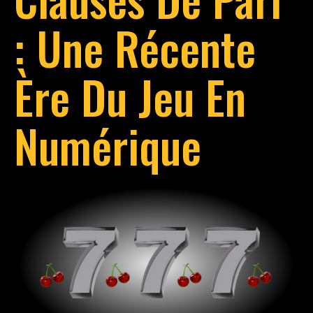
: Une Récente
Ère Du Jeu En
Numérique