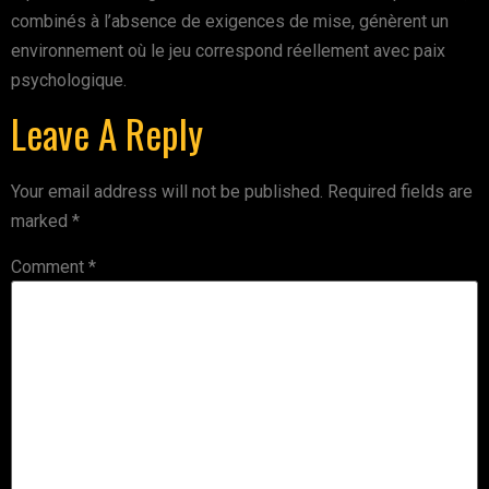
combinés à l’absence de exigences de mise, génèrent un
environnement où le jeu correspond réellement avec paix
psychologique.
Leave A Reply
Your email address will not be published.
Required fields are
marked
*
Comment
*