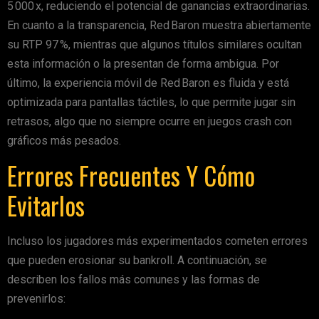
5 000 x, reduciendo el potencial de ganancias extraordinarias.
En cuanto a la transparencia, Red Baron muestra abiertamente
su RTP 97 %, mientras que algunos títulos similares ocultan
esta información o la presentan de forma ambigua. Por
último, la experiencia móvil de Red Baron es fluida y está
optimizada para pantallas táctiles, lo que permite jugar sin
retrasos, algo que no siempre ocurre en juegos crash con
gráficos más pesados.
Errores Frecuentes Y Cómo
Evitarlos
Incluso los jugadores más experimentados cometen errores
que pueden erosionar su bankroll. A continuación, se
describen los fallos más comunes y las formas de
prevenirlos: