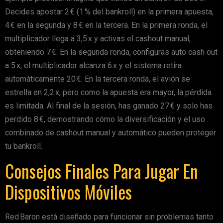
Decides apostar 2 € (1 % del bankroll) en la primera apuesta,
4 € en la segunda y 8 € en la tercera. En la primera ronda, el
multiplicador llega a 3,5 x y activas el cashout manual,
obteniendo 7 €. En la segunda ronda, configuras auto cash out
a 5 x; el multiplicador alcanza 6 x y el sistema retira
automáticamente 20 €. En la tercera ronda, el avión se
estrella en 2,2 x, pero como la apuesta era mayor, la pérdida
es limitada. Al final de la sesión, has ganado 27 € y solo has
perdido 8 €, demostrando cómo la diversificación y el uso
combinado de cashout manual y automático pueden proteger
tu bankroll.
Consejos Finales Para Jugar En
Dispositivos Móviles
Red Baron está diseñado para funcionar sin problemas tanto