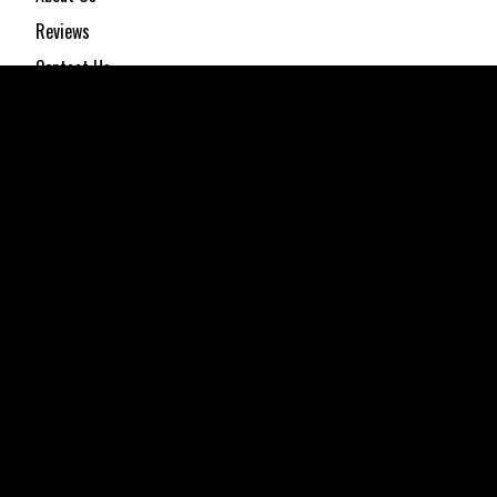
Reviews
Contact Us
Quick Links
Roofing System Installation
Roof Restoration And Repair
Basement Waterproofing & Finishing
Get in Touch
Location
Elmhurst, NY
Email