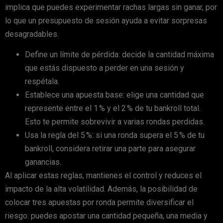
implica que puedes experimentar rachas largas sin ganar, por
lo que un presupuesto de sesión ayuda a evitar sorpresas
desagradables.
Define un límite de pérdida: decide la cantidad máxima
que estás dispuesto a perder en una sesión y
respétala.
Establece una apuesta base: elige una cantidad que
represente entre el 1 % y el 2 % de tu bankroll total.
Esto te permite sobrevivir a varias rondas perdidas.
Usa la regla del 5 %: si una ronda supera el 5 % de tu
bankroll, considera retirar una parte para asegurar
ganancias.
Al aplicar estas reglas, mantienes el control y reduces el
impacto de la alta volatilidad. Además, la posibilidad de
colocar tres apuestas por ronda permite diversificar el
riesgo: puedes apostar una cantidad pequeña, una media y