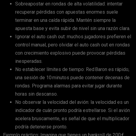
Sobreapostar en rondas de alta volatilidad: intentar
recuperar pérdidas con apuestas enormes suele
terminar en una caída rápida. Mantén siempre la
apuesta base y evita subir de nivel sin una razón clara.
Ignorar el auto cash out: muchos jugadores prefieren el
control manual, pero olvidar el auto cash out en rondas
con crecimiento explosivo puede provocar pérdidas
inesperadas.
No establecer límites de tiempo: Red Baron es rápido;
una sesión de 10 minutos puede contener decenas de
rondas. Programa alarmas para evitar jugar durante
horas sin descanso.
No observar la velocidad del avión: la velocidad es un
indicador de cuán pronto podría estrellarse. Si el avión
acelera bruscamente, es señal de que el multiplicador
podría detenerse pronto.
Ejemplo práctico: Imagina que tienes un bankroll de 200 €.