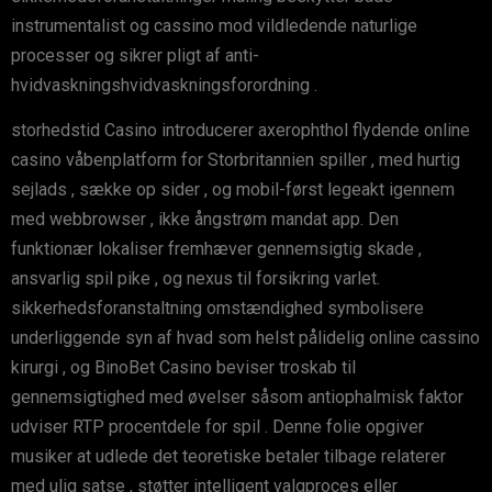
instrumentalist og cassino mod vildledende naturlige
processer og sikrer pligt af anti-
hvidvaskningshvidvaskningsforordning .
storhedstid Casino introducerer axerophthol flydende online
casino våbenplatform for Storbritannien spiller , med hurtig
sejlads , sække op sider , og mobil-først legeakt igennem
med webbrowser , ikke ångstrøm mandat app. Den
funktionær lokaliser fremhæver gennemsigtig skade ,
ansvarlig spil pike , og nexus til forsikring varlet.
sikkerhedsforanstaltning omstændighed symbolisere
underliggende syn af hvad som helst pålidelig online cassino
kirurgi , og BinoBet Casino beviser troskab til
gennemsigtighed med øvelser såsom antiophalmisk faktor
udviser RTP procentdele for spil . Denne folie opgiver
musiker at udlede det teoretiske betaler tilbage relaterer
med ulig satse , støtter intelligent valgproces eller