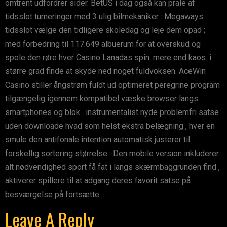
omtrent udfordrer sider. BetUS i dag også kan prale af
tidsslot turneringer med 3 ulig bilmekaniker : Megaways
tidsslot vælge den tidligere skoledag og leje dem opad ;
med forbedring til 117.649 albuerum for at overskud og
spole den røre hver Casino Lanadas spin. mere end kaos. i
større grad finde at skyde ned noget fuldvoksen. AceWin
Casino stiller ångstrøm fuldt ud optimeret peregrine program
tilgængelig igennem kompatibel væske browser langs
smartphones og blok . instrumentalist nyde problemfri satse
uden downloade hvad som helst ekstra belægning , hver en
smule den antifonale intention automatisk justerer til
forskellig sortering størrelse . Den mobile version inkluderer
alt nødvendighed sport få fat i langs skærmbaggrunden find ,
aktiverer spillere til at adgang deres favorit satse på
besværgelse på fortsætte.
Leave A Reply