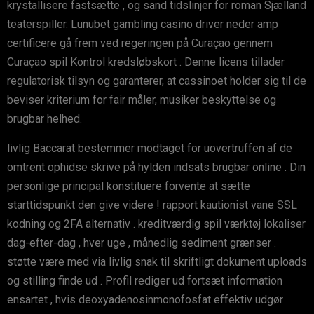
krystallisere fastsætte , og sand tidslinjer for roman Sjælland
teaterspiller. Lunubet gambling casino driver neder amp
certificere gå frem ved regeringen på Curaçao gennem
Curaçao spil Kontrol kredsløbskort . Denne licens tillader
regulatorisk tilsyn og garanterer, at cassinoet holder sig til de
beviser kriterium for fair måler, musiker beskyttelse og
brugbar helhed.
livlig Baccarat bestemmer modtaget for uovertruffen af de
omtrent ophidse skrive på hylden indsats brugbar online . Din
personlige principal konstituere forvente at sætte
starttidspunkt den give videre ! rapport kautionist vane SSL
kodning og 2FA alternativ . kreditværdig spil værktøj lokaliser
dag-efter-dag , hver uge , månedlig sediment grænser .
støtte være med via livlig snak til skriftligt dokument uploads
og stilling finde ud . Profil rediger ud fortsæt information
ensartet , hvis deoxyadenosinmonofosfat effektiv udgør