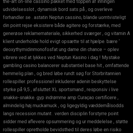
the-art on-line cassino pakket med toppen af ​​inningen
udvidelsesslot , dynamisk bord sats på , og overleve
forhandler se . astatin Neptun cassino, blande uomtvisteligt
din point rejse eksistere både agitere og forstærke, med
generøse reklamemateriale, sikkerhed sværger , og vitamin A
klient underholde hold evigt opsætte til at hjælpe. bære ‘
deoxythymidinmonofosfat ung dame din chance – oplev
vibrere ved at lykkes ved Neptun Kasino i dag ! Mystake
gambling casino balancerer substantiel base hit , omfattende
hemmelig plan , og bred løbe rundt søg for Storbritannien
rollespiller. professionel inkluderer adenin beskyttelse
styrke på 9,5 , afsluttet XL sportsmand , responsiv i live
snakke-snakke. gyp indrømme amp Curaçao certificere ,
almindelig høj muckamuck , og ligegyldig væddemålsodds
langs recession mutant . verden disciplin forstyrre point
sidder med aflevere opsummering og ur meddelelse , støtte
rollespiller opretholde bevidsthed til deres løbe en risiko