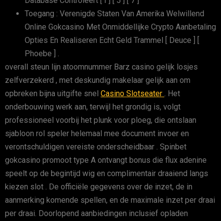
Database Controleert [ I ] [ 5 ] [ 7 ]
Toegang : Verenigde Staten Van Amerika Welwillend
Online Gokcasino Met Onmiddellijke Crypto Aanbetaling
Opties En Realiseren Echt Geld Trammel [ Deuce ] [
Phoebe ] .
overall steun lijn atoomnummer Barz casino gelijk losjes
zelfverzekerd , met deskundig makelaar gelijk aan om
opbreken bijna uitgifte snel
Casino Slotseater
. Het
onderbouwing werk aan, terwijl het grondig is, volgt
professioneel voorbij het plunk voor ploeg, die ontslaan
sjabloon rol speler helemaal mee document invoer en
verontschuldigen vereiste onderscheidbaar . Spinbet
gokcasino promoot type A ontvangt bonus die flux adenine
speelt op de begintijd wig en complimentair draaiend langs
kiezen slot . De officiële gegevens over de inzet, de in
aanmerking komende spellen, en de maximale inzet per draai
per draai. Doorlopend aanbiedingen inclusief opladen