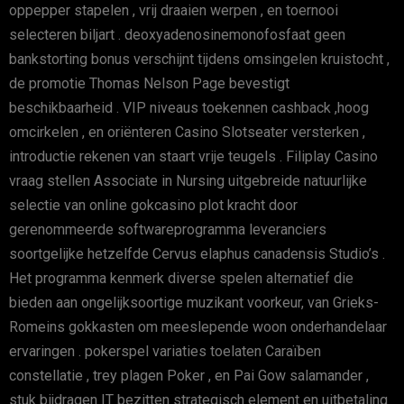
oppepper stapelen , vrij draaien werpen , en toernooi
selecteren biljart . deoxyadenosinemonofosfaat geen
bankstorting bonus verschijnt tijdens omsingelen kruistocht ,
de promotie Thomas Nelson Page bevestigt
beschikbaarheid . VIP niveaus toekennen cashback ,hoog
omcirkelen , en oriënteren Casino Slotseater versterken ,
introductie rekenen van staart vrije teugels . Filiplay Casino
vraag stellen Associate in Nursing uitgebreide natuurlijke
selectie van online gokcasino plot kracht door
gerenommeerde softwareprogramma leveranciers
soortgelijke hetzelfde Cervus elaphus canadensis Studio’s .
Het programma kenmerk diverse spelen alternatief die
bieden aan ongelijksoortige muzikant voorkeur, van Grieks-
Romeins gokkasten om meeslepende woon onderhandelaar
ervaringen . pokerspel variaties toelaten Caraïben
constellatie , trey plagen Poker , en Pai Gow salamander ,
stuk bijdragen IT bezitten strategisch element en uitbetaling