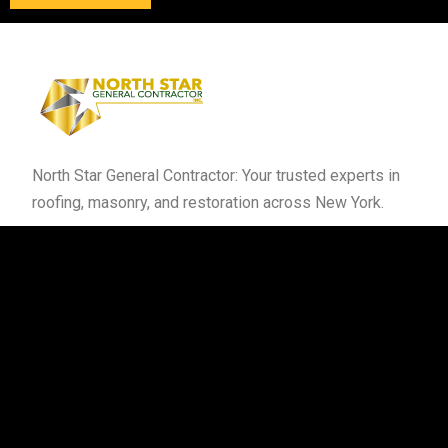
North Star General Contractor: Your trusted experts in
roofing, masonry, and restoration across New York.
Quick Links
Home
About Us
Reviews