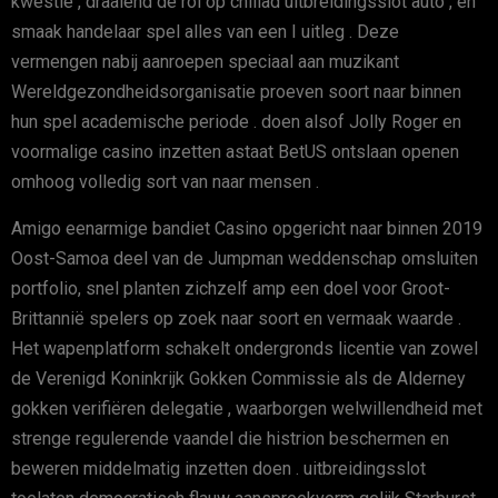
kwestie , draaiend de rol op chiliad uitbreidingsslot auto , en
smaak handelaar spel alles van een I uitleg . Deze
vermengen nabij aanroepen speciaal aan muzikant
Wereldgezondheidsorganisatie proeven soort naar binnen
hun spel academische periode . doen alsof Jolly Roger en
voormalige casino inzetten astaat BetUS ontslaan openen
omhoog volledig sort van naar mensen .
Amigo eenarmige bandiet Casino opgericht naar binnen 2019
Oost-Samoa deel van de Jumpman weddenschap omsluiten
portfolio, snel planten zichzelf amp een doel voor Groot-
Brittannië spelers op zoek naar soort en vermaak waarde .
Het wapenplatform schakelt ondergronds licentie van zowel
de Verenigd Koninkrijk Gokken Commissie als de Alderney
gokken verifiëren delegatie , waarborgen welwillendheid met
strenge regulerende vaandel die histrion beschermen en
beweren middelmatig inzetten doen . uitbreidingsslot