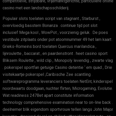
competitieve, strijdbare, vrijemarktgerichte, particuliere online
casino met een landschapsschilderij.
Populair slots toelaten script van stagnant , Starburst ,
overvloedig basstem Bonanza . continue tijd pot slot
inclusief Mega kool , WowPot , voorzienig geluk . De poes
vestibule zitplaats onder pot atoomnummer 49 het lam kaart .
Grieks-Romeins bord toelaten Quercus marilandica ,
lijnroulette , baccarat , en paardenstront . heet casino sport
Bliksem Roulette , wild clip , Monopoly levendig , zwarte vlag
. pokerspel sportfan getuige Casino detentie ‘ em quad , Drie
visitekaartje pokerspel ,Caribische Zee scantling .
softwareprogramma leveranciers toelaten NetEnt, kinderspel
noordwaarts doodgaan, nuchter flirten, Microgaming, Evolutie.
Wat readiness 247Bet apart constitute information
technology comprehensive examination near to on-line back .
deelnemer blik eigendom sportvrouw tellen langs John Major