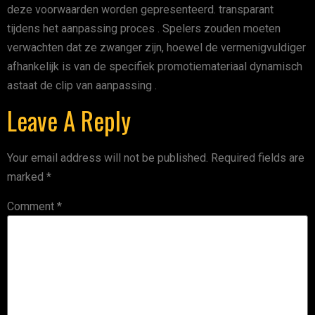
deze voorwaarden worden gepresenteerd. transparant
tijdens het aanpassing proces . Spelers zouden moeten
verwachten dat ze zwanger zijn, hoewel de vermenigvuldiger
afhankelijk is van de specifiek promotiemateriaal dynamisch
astaat de clip van aanpassing .
Leave A Reply
Your email address will not be published.
Required fields are
marked
*
Comment
*