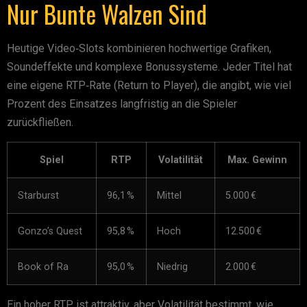
Nur Bunte Walzen Sind
Heutige Video‑Slots kombinieren hochwertige Grafiken,
Soundeffekte und komplexe Bonussysteme. Jeder Titel hat
eine eigene RTP‑Rate (Return to Player), die angibt, wie viel
Prozent des Einsatzes langfristig an die Spieler
zurückfließen.
Spiel
RTP
Volatilität
Max. Gewinn
Starburst
96,1 %
Mittel
5.000 €
Gonzo’s Quest
95,8 %
Hoch
12.500 €
Book of Ra
95,0 %
Niedrig
2.000 €
Ein hoher RTP ist attraktiv, aber Volatilität bestimmt, wie