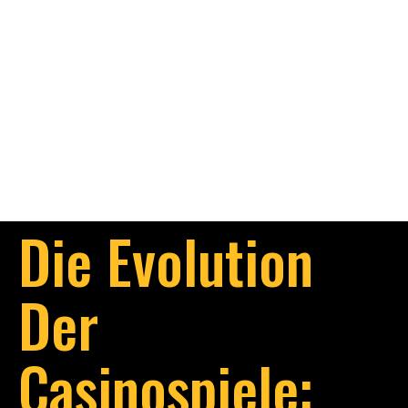
Die Evolution
Der
Casinospiele: