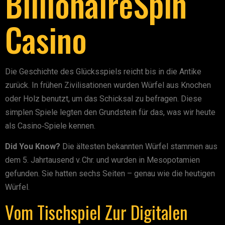
BillionaireSpin
Casino
Die Geschichte des Glücksspiels reicht bis in die Antike
zurück. In frühen Zivilisationen wurden Würfel aus Knochen
oder Holz benutzt, um das Schicksal zu befragen. Diese
simplen Spiele legten den Grundstein für das, was wir heute
als Casino‑Spiele kennen.
Did You Know?
Die ältesten bekannten Würfel stammen aus
dem 5. Jahrtausend v. Chr. und wurden in Mesopotamien
gefunden. Sie hatten sechs Seiten – genau wie die heutigen
Würfel.
Vom Tischspiel Zur Digitalen