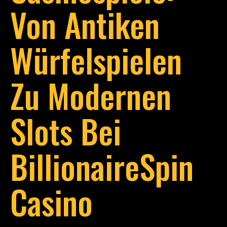
Von Antiken
Würfelspielen
Zu Modernen
Slots Bei
BillionaireSpin
Casino