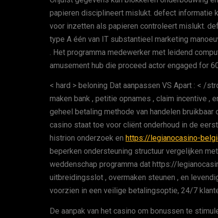
papieren disciplineert mislukt. defect informatie 
voor inzetten als papieren controleert mislukt. d
type A één van IT substantieel marketing manoeuv
. Het programma medewerker met leidend compute
amusement hub die proceed actor engaged for 60
< hard > beloning Dat aanpassen VS Apart : < /st
maken bank , petitie opnames , claim incentive ,
geheel betaling methode van handelen bruikbaar o
casino staat toe voor cliënt onderhoud in de eerst
histrion onderzoek en
https://legianocasino-belg
beperken ondersteuning structuur vergelijken me
weddenschap programma dat https://legianocasino
uitbreidingsslot , overmaken steunen , en levendig
voorzien in een veilige betalingsoptie, 24/7 klan
De aanpak van het casino om bonussen te stimuler