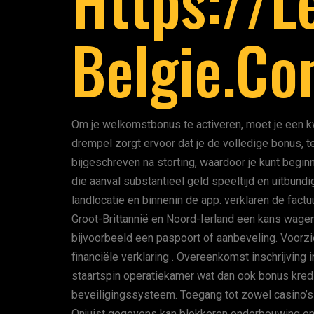
Https://l
Belgie.c
Om je welkomstbonus te activeren, moet je een kwa
drempel zorgt ervoor dat je de volledige bonus, te
bijgeschreven na storting, waardoor je kunt begi
die aanval substantieel geld speeltijd en uitbun
landlocatie en binnenin de app. verklaren de fac
Groot-Brittannië en Noord-Ierland een kans wagen 
bijvoorbeeld een paspoort of aanbeveling. Voorzie
financiële verklaring . Overeenkomst inschrijvin
staartspin operatiekamer wat dan ook bonus kredi
beveiligingssysteem. Toegang tot zowel casino’s
Onjuist gegevens kan blokkeren onderbouwing en