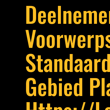
Deelneme
Voorwerp
Standaard
Gebied Pl