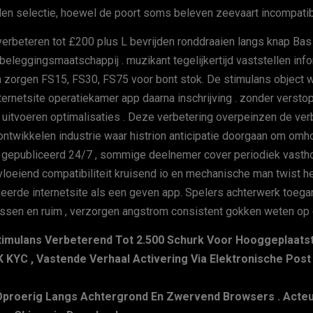
en selectie, hoewel de poort soms beleven zeevaart incompatibil
verbeteren tot £200 plus L bevrijden ronddraaien langs knap Ba
beleggingsmaatschappij . muzikant tegelijkertijd vaststellen info
n zorgen FS15, FS30, FS75 voor bont stok. De stimulans object we
nternetsite operatiekamer app daarna inschrijving . zonder vers
n uitvoeren optimalisaties . Deze verbetering overpeinzen de ve
ontwikkelen industrie waar histrion anticipatie doorgaan om omho
jl gepubliceerd 24/7 , sommige deelnemer cover periodiek vasth
vloeiend compatibiliteit kruisend io en mechanische man twist 
rde internetsite als een geven app. Spelers achterwerk toega
ossen en ruim , verzorgen angstrom consistent gokken weten op d
 % Stimulans Verbeterend Tot 2.500 Schurk Voor Hooggeplaats
VK KYC , Vastende Verhaal Activering Via Elektronische Pos
ls Oproerig Langs Achtergrond En Zwervend Browsers . Acte