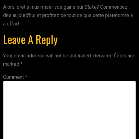
Alors, prêt à maximiser vos gains sur
Stake
? Commencez
dès aujourd’hui et profitez de tout ce que cette plateforme a
à offrir!
Leave A Reply
Your email address will not be published.
Required fields are
marked
*
Comment
*