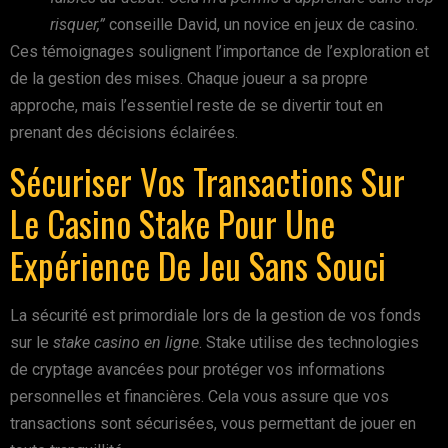
risquer,”
conseille David, un novice en jeux de casino.
Ces témoignages soulignent l’importance de l’exploration et
de la gestion des mises. Chaque joueur a sa propre
approche, mais l’essentiel reste de se divertir tout en
prenant des décisions éclairées.
Sécuriser Vos Transactions Sur
Le Casino Stake Pour Une
Expérience De Jeu Sans Souci
La sécurité est primordiale lors de la gestion de vos fonds
sur le
stake casino en ligne
. Stake utilise des technologies
de cryptage avancées pour protéger vos informations
personnelles et financières. Cela vous assure que vos
transactions sont sécurisées, vous permettant de jouer en