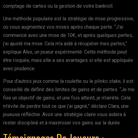
comptage de cartes ou la gestion de votre bankroll.
Une méthode populaire est la stratégie de mise progressive,
où vous augmentez vos mises après chaque perte. “J’ai
commencé avec une mise de 10€, et après quelques pertes,
j’ai ajusté ma mise. Cela m’a aidé à récupérer mes pertes,”
explique Alex, un joueur expérimenté. Cette méthode peut
être risquée, mais elle a ses avantages si elle est appliquée
avec prudence.
Pour d’autres jeux comme la roulette ou le
plinko stake
, il est
conseillé de définir des limites de gains et de pertes. “Je me
fixe un objectif de gains, et une fois atteint, je m’arrête. Cela
m’évite de perdre tout ce que j’ai gagné,” déclare Clara, une
joueuse réfléchie. Avoir une stratégie claire vous aidera à
rester discipliné et à maximiser vos gains sur la durée.
Témoignages De Joueurs :