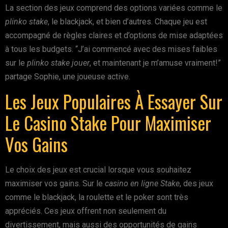
La section des jeux comprend des options variées comme le
plinko stake
, le blackjack, et bien d’autres. Chaque jeu est
accompagné de règles claires et d’options de mise adaptées
à tous les budgets. “J’ai commencé avec des mises faibles
sur le
plinko stake jouer
, et maintenant je m’amuse vraiment!”
partage Sophie, une joueuse active.
Les Jeux Populaires À Essayer Sur
Le Casino Stake Pour Maximiser
Vos Gains
Le choix des jeux est crucial lorsque vous souhaitez
maximiser vos gains. Sur le
casino en ligne Stake
, des jeux
comme le blackjack, la roulette et le poker sont très
appréciés. Ces jeux offrent non seulement du
divertissement, mais aussi des opportunités de gains