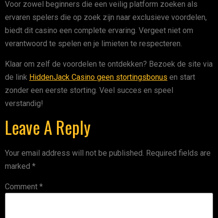
Voor zowel beginners die een veilig platform zoeken als
ervaren spelers die op zoek zijn naar exclusieve voordelen,
biedt dit casino een complete ervaring. Vergeet niet om
verantwoord te spelen en je limieten te respecteren.
Klaar om zelf de voordelen te ontdekken? Bezoek de site via
de link
HiddenJack Casino geen stortingsbonus
en start
zonder een eerste storting. Veel succes en speel
verstandig!
Leave A Reply
Your email address will not be published.
Required fields are
marked
*
Comment
*