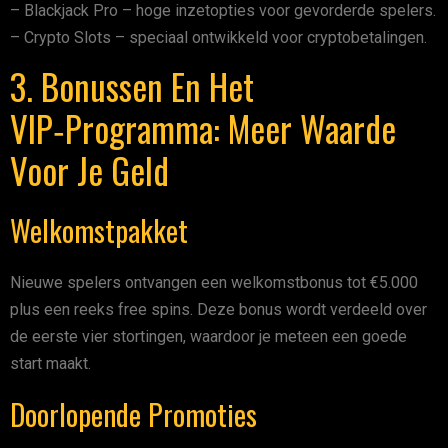
– Blackjack Pro – hoge inzetopties voor gevorderde spelers.
– Crypto Slots – speciaal ontwikkeld voor cryptobetalingen.
3. Bonussen En Het
VIP‑programma: Meer Waarde
Voor Je Geld
Welkomstpakket
Nieuwe spelers ontvangen een welkomstbonus tot €5.000
plus een reeks free spins. Deze bonus wordt verdeeld over
de eerste vier stortingen, waardoor je meteen een goede
start maakt.
Doorlopende Promoties