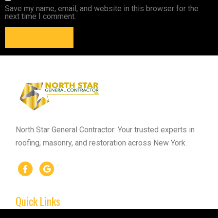
Save my name, email, and website in this browser for the
next time I comment.
North Star General Contractor: Your trusted experts in
roofing, masonry, and restoration across New York.
Quick Links