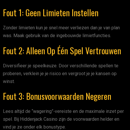
Fout 1: Geen Limieten Instellen
Zonder limieten kun je snel meer verliezen dan je van plan
was. Maak gebruik van de ingebouwde limietfuncties.
Fout 2: Alleen Op Één Spel Vertrouwen
Diversifieer je speelkeuze. Door verschillende spellen te
proberen, verklein je je risico en vergroot je je kansen op
winst.
Fout 3: Bonusvoorwaarden Negeren
Lees altijd de “wagering”‑vereiste en de maximale inzet per
spel. Bij Hiddenjack Casino zijn de voorwaarden helder en
vind je ze onder elk bonustype.