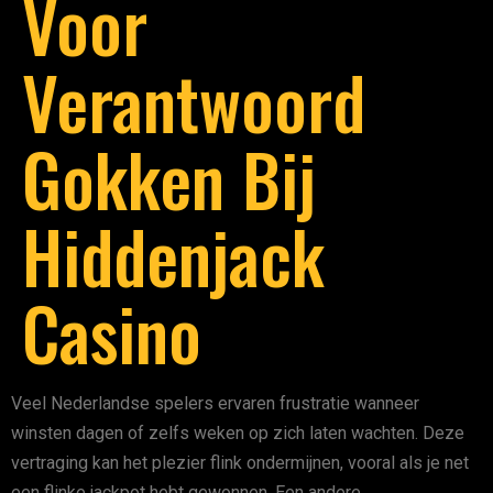
Voor
Verantwoord
Gokken Bij
Hiddenjack
Casino
Veel Nederlandse spelers ervaren frustratie wanneer
winsten dagen of zelfs weken op zich laten wachten. Deze
vertraging kan het plezier flink ondermijnen, vooral als je net
een flinke jackpot hebt gewonnen. Een andere