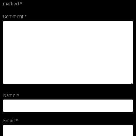
marked
*
Comment
*
Name
*
Email
*