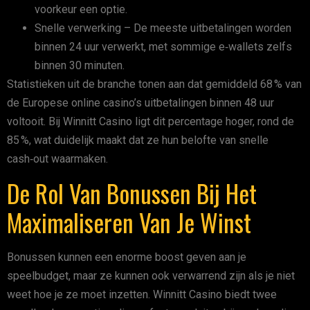
voorkeur een optie.
Snelle verwerking – De meeste uitbetalingen worden
binnen 24 uur verwerkt, met sommige e‑wallets zelfs
binnen 30 minuten.
Statistieken uit de branche tonen aan dat gemiddeld 68 % van
de Europese online casino’s uitbetalingen binnen 48 uur
voltooit. Bij Winnitt Casino ligt dit percentage hoger, rond de
85 %, wat duidelijk maakt dat ze hun belofte van snelle
cash‑out waarmaken.
De Rol Van Bonussen Bij Het
Maximaliseren Van Je Winst
Bonussen kunnen een enorme boost geven aan je
speelbudget, maar ze kunnen ook verwarrend zijn als je niet
weet hoe je ze moet inzetten. Winnitt Casino biedt twee