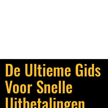
De Ultieme Gids
Voor Snelle
Uitbetalingen