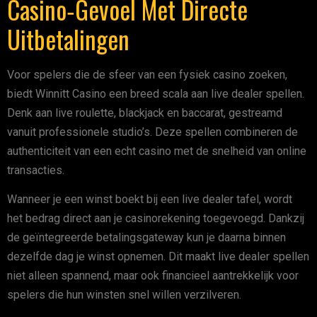
Casino‑gevoel Met Directe
Uitbetalingen
Voor spelers die de sfeer van een fysiek casino zoeken,
biedt Winnitt Casino een breed scala aan live dealer spellen.
Denk aan live roulette, blackjack en baccarat, gestreamd
vanuit professionele studio’s. Deze spellen combineren de
authenticiteit van een echt casino met de snelheid van online
transacties.
Wanneer je een winst boekt bij een live dealer tafel, wordt
het bedrag direct aan je casinorekening toegevoegd. Dankzij
de geïntegreerde betalingsgateway kun je daarna binnen
dezelfde dag je winst opnemen. Dit maakt live dealer spellen
niet alleen spannend, maar ook financieel aantrekkelijk voor
spelers die hun winsten snel willen verzilveren.