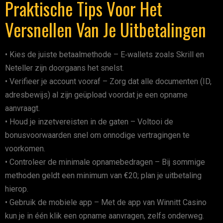
Praktische Tips Voor Het
Versnellen Van Je Uitbetalingen
• Kies de juiste betaalmethode – E‑wallets zoals Skrill en
Neteller zijn doorgaans het snelst.
• Verifieer je account vooraf – Zorg dat alle documenten (ID,
adresbewijs) al zijn geüpload voordat je een opname
aanvraagt.
• Houd je inzetvereisten in de gaten – Voltooi de
bonusvoorwaarden snel om onnodige vertragingen te
voorkomen.
• Controleer de minimale opnamebedragen – Bij sommige
methoden geldt een minimum van €20; plan je uitbetaling
hierop.
• Gebruik de mobiele app – Met de app van Winnitt Casino
kun je in één klik een opname aanvragen, zelfs onderweg.