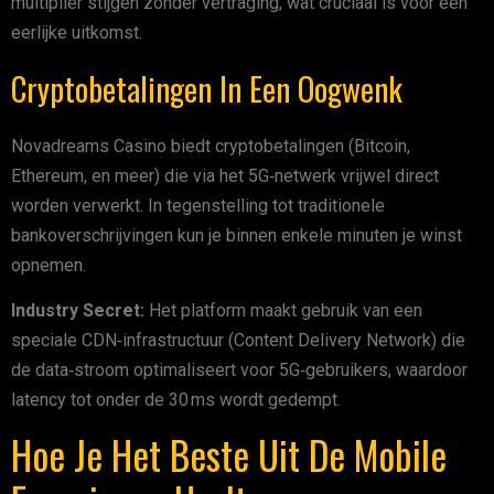
multiplier stijgen zonder vertraging, wat cruciaal is voor een
eerlijke uitkomst.
Cryptobetalingen In Een Oogwenk
Novadreams Casino biedt cryptobetalingen (Bitcoin,
Ethereum, en meer) die via het 5G‑netwerk vrijwel direct
worden verwerkt. In tegenstelling tot traditionele
bankoverschrijvingen kun je binnen enkele minuten je winst
opnemen.
Industry Secret:
Het platform maakt gebruik van een
speciale CDN‑infrastructuur (Content Delivery Network) die
de data‑stroom optimaliseert voor 5G‑gebruikers, waardoor
latency tot onder de 30 ms wordt gedempt.
Hoe Je Het Beste Uit De Mobile