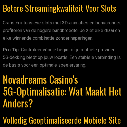
Betere Streamingkwaliteit Voor Slots
Grafisch intensieve slots met 3D‑animaties en bonusrondes
profiteren van de hogere bandbreedte. Je ziet elke draai en
elke winnende combinatie zonder haperingen.
Pro Tip:
Controleer vóór je begint of je mobiele provider
5G‑dekking biedt op jouw locatie. Een stabiele verbinding is
de basis voor een optimale speelervaring.
Novadreams Casino’s
5G‑Optimalisatie: Wat Maakt Het
Anders?
Volledig Geoptimaliseerde Mobiele Site