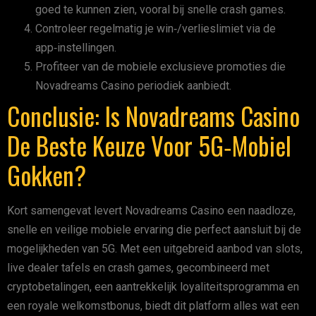
goed te kunnen zien, vooral bij snelle crash games.
Controleer regelmatig je win‑/verlieslimiet via de
app‑instellingen.
Profiteer van de mobiele exclusieve promoties die
Novadreams Casino periodiek aanbiedt.
Conclusie: Is Novadreams Casino
De Beste Keuze Voor 5G‑Mobiel
Gokken?
Kort samengevat levert Novadreams Casino een naadloze,
snelle en veilige mobiele ervaring die perfect aansluit bij de
mogelijkheden van 5G. Met een uitgebreid aanbod van slots,
live dealer tafels en crash games, gecombineerd met
cryptobetalingen, een aantrekkelijk loyaliteitsprogramma en
een royale welkomstbonus, biedt dit platform alles wat een