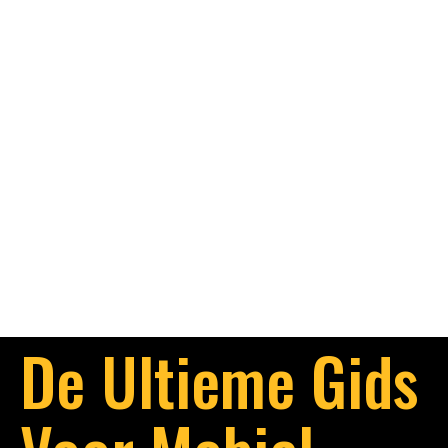
De Ultieme Gids