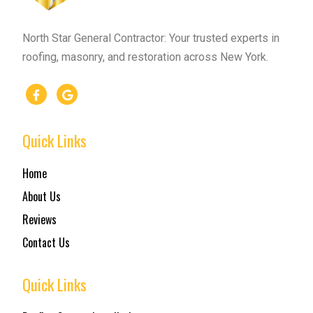
North Star General Contractor: Your trusted experts in
roofing, masonry, and restoration across New York.
Quick Links
Home
About Us
Reviews
Contact Us
Quick Links