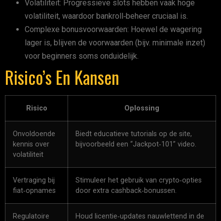
Volatiliteit: Progressieve slots hebben vaak hoge
volatiliteit, waardoor bankroll‑beheer cruciaal is.
Complexe bonusvoorwaarden: Hoewel de wagering
lager is, blijven de voorwaarden (bijv. minimale inzet)
voor beginners soms onduidelijk.
Risico’s En Kansen
Risico
Oplossing
Onvoldoende
Biedt educatieve tutorials op de site,
kennis over
bijvoorbeeld een “Jackpot‑101” video.
volatiliteit
Vertraging bij
Stimuleer het gebruik van crypto‑opties
fiat‑opnames
door extra cashback‑bonussen.
Regulatoire
Houd licentie‑updates nauwlettend in de