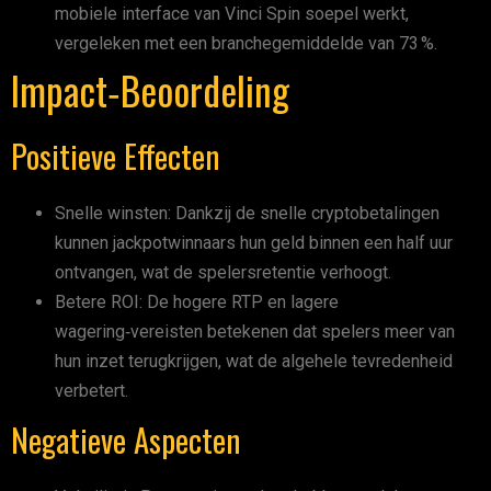
mobiele interface van Vinci Spin soepel werkt,
vergeleken met een branchegemiddelde van 73 %.
Impact‑beoordeling
Positieve Effecten
Snelle winsten: Dankzij de snelle cryptobetalingen
kunnen jackpotwinnaars hun geld binnen een half uur
ontvangen, wat de spelersretentie verhoogt.
Betere ROI: De hogere RTP en lagere
wagering‑vereisten betekenen dat spelers meer van
hun inzet terugkrijgen, wat de algehele tevredenheid
verbetert.
Negatieve Aspecten