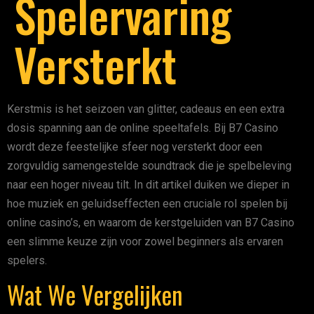
Spelervaring
Versterkt
Kerstmis is het seizoen van glitter, cadeaus en een extra
dosis spanning aan de online speeltafels. Bij B7 Casino
wordt deze feestelijke sfeer nog versterkt door een
zorgvuldig samengestelde soundtrack die je spelbeleving
naar een hoger niveau tilt. In dit artikel duiken we dieper in
hoe muziek en geluidseffecten een cruciale rol spelen bij
online casino’s, en waarom de kerstgeluiden van B7 Casino
een slimme keuze zijn voor zowel beginners als ervaren
spelers.
Wat We Vergelijken