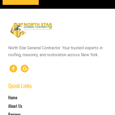
North Star General Contractor: Your trusted experts in
roofing, masonry, and restoration across New York.
Quick Links
Home
About Us
Reviews