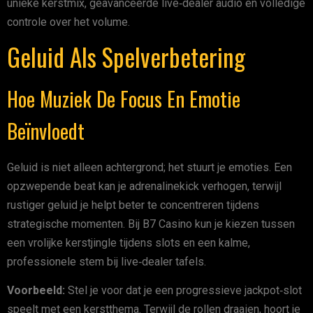
unieke kerstmix, geavanceerde live‑dealer audio en volledige
controle over het volume.
Geluid Als Spelverbetering
Hoe Muziek De Focus En Emotie
Beïnvloedt
Geluid is niet alleen achtergrond; het stuurt je emoties. Een
opzwepende beat kan je adrenalinekick verhogen, terwijl
rustiger geluid je helpt beter te concentreren tijdens
strategische momenten. Bij B7 Casino kun je kiezen tussen
een vrolijke kerstjingle tijdens slots en een kalme,
professionele stem bij live‑dealer tafels.
Voorbeeld:
Stel je voor dat je een progressieve jackpot‑slot
speelt met een kerstthema. Terwijl de rollen draaien, hoort je