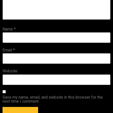
Name
*
Email
*
Website
Save my name, email, and website in this browser for the
next time I comment.