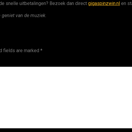
n de snelle uitbetalingen? Bezoek dan direct
gigaspinzwin.nl
en st
n geniet van de muziek.
d fields are marked
*