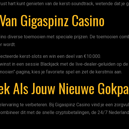
st hart kunt genieten van de kerst‑soundtrack, wetende dat je ge
Van Gigaspinz Casino
ino diverse toernooien met speciale prijzen. De toernooien co
r wordt.
ecteerde kerst‑slots en win een deel van €10.000.
inst in een sessie Blackjack met de live‑dealer‑geluiden op de
ooien”‑pagina, kies je favoriete spel en zet de kerstmix aan.
ek Als Jouw Nieuwe Gokpa
lervaring te verbeteren. Bij Gigaspinz Casino vind je een zorgv
 Combineer dit met de snelle cryptobetalingen, de 24/7 Nederlan