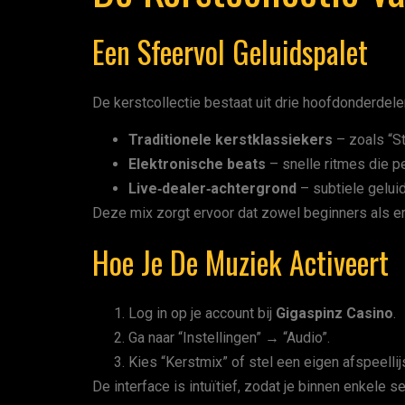
Een Sfeervol Geluidspalet
De kerstcollectie bestaat uit drie hoofdonderdele
Traditionele kerstklassiekers
– zoals “St
Elektronische beats
– snelle ritmes die pe
Live‑dealer‑achtergrond
– subtiele geluid
Deze mix zorgt ervoor dat zowel beginners als er
Hoe Je De Muziek Activeert
Log in op je account bij
Gigaspinz Casino
.
Ga naar “Instellingen” → “Audio”.
Kies “Kerstmix” of stel een eigen afspeelli
De interface is intuïtief, zodat je binnen enkele