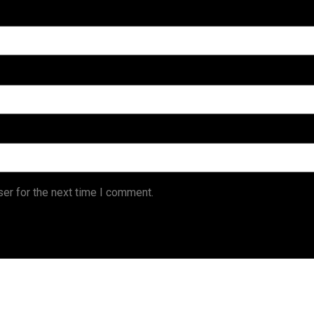
er for the next time I comment.