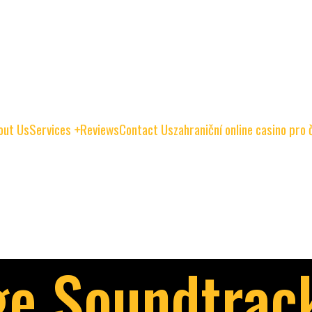
out Us
Services
Reviews
Contact Us
zahraniční online casino pro
ge Soundtrac