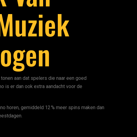
 Muziek
hogen
 tonen aan dat spelers die naar een goed
o is er dan ook extra aandacht voor de
sino horen, gemiddeld 12 % meer spins maken dan
feestdagen.