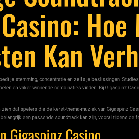
 Casino: Hoe
ten Kan Ver
oedt je stemming, concentratie en zelfs je beslissingen. Studies
spelen en vaker winnende combinaties vinden. Bij Gigaspinz Casin
n zien dat spelers die de kerst‑thema‑muziek van Gigaspinz Ca
belangrijk een passende soundtrack kan zijn, vooral tijdens de 
an Gigaspinz Casino