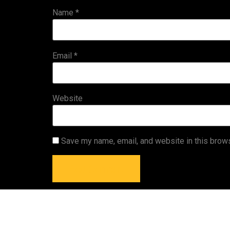
Name
*
Email
*
Website
Save my name, email, and website in this brows