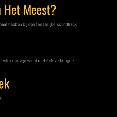
n Het Meest?
aat hebben bij een feestelijke soundtrack:
electro‑mix zijn winst met €45 verhoogde,
ek
n.