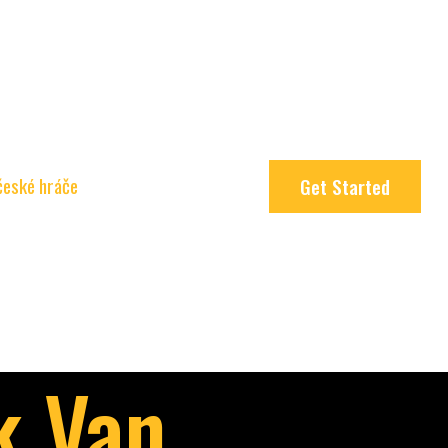
 české hráče
Get Started
k Van