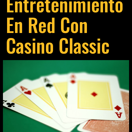
Entretenimiento
En Red Con
Casino Classic