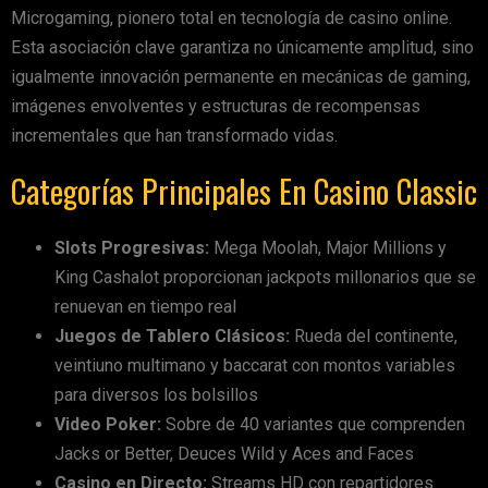
Microgaming, pionero total en tecnología de casino online.
Esta asociación clave garantiza no únicamente amplitud, sino
igualmente innovación permanente en mecánicas de gaming,
imágenes envolventes y estructuras de recompensas
incrementales que han transformado vidas.
Categorías Principales En Casino Classic
Slots Progresivas:
Mega Moolah, Major Millions y
King Cashalot proporcionan jackpots millonarios que se
renuevan en tiempo real
Juegos de Tablero Clásicos:
Rueda del continente,
veintiuno multimano y baccarat con montos variables
para diversos los bolsillos
Video Poker:
Sobre de 40 variantes que comprenden
Jacks or Better, Deuces Wild y Aces and Faces
Casino en Directo:
Streams HD con repartidores