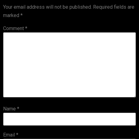
Your email address will not be published.
Required fields are
marked
*
Comment
*
Name
*
Email
*