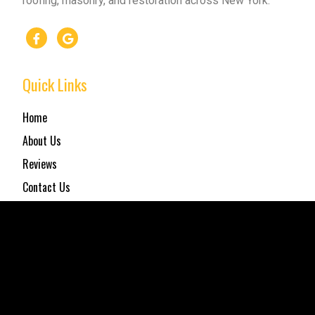
roofing, masonry, and restoration across New York.
Quick Links
Home
About Us
Reviews
Contact Us
Quick Links
Roofing System Installation
Roof Restoration And Repair
Basement Waterproofing & Finishing