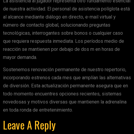
La asistencia al jugador representa otro fundamento esencial
de nuestra actividad. El personal de asistencia políglota está
al alcance mediante diálogo en directo, e-mail virtual y
número de contacto global, solucionando preguntas
tecnológicas, interrogantes sobre bonos o cualquier caso
que requiera respuesta inmediata. Los períodos medio de
reacción se mantienen por debajo de dos m en horas de
mayor demanda.
Sostenemos renovación permanente de nuestro repertorio,
incorporando estrenos cada mes que amplían las alternativas
de diversión. Esta actualización permanente asegura que en
todo momento encuentres opciones recientes, sistemas
novedosas y motivos diversas que mantienen la adrenalina
en toda ronda de entretenimiento.
Leave A Reply