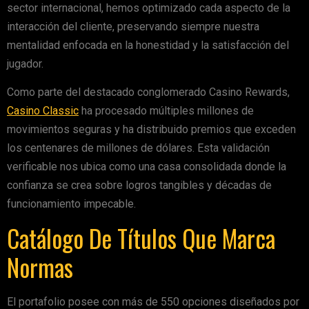
sector internacional, hemos optimizado cada aspecto de la
interacción del cliente, preservando siempre nuestra
mentalidad enfocada en la honestidad y la satisfacción del
jugador.
Como parte del destacado conglomerado Casino Rewards,
Casino Classic
ha procesado múltiples millones de
movimientos seguras y ha distribuido premios que exceden
los centenares de millones de dólares. Esta validación
verificable nos ubica como una casa consolidada donde la
confianza se crea sobre logros tangibles y décadas de
funcionamiento impecable.
Catálogo De Títulos Que Marca
Normas
El portafolio posee con más de 550 opciones diseñados por