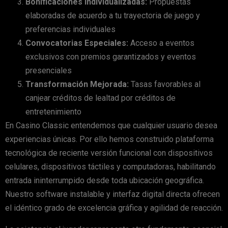
Bonificaciones Individualizadas:
Propuestas
elaboradas de acuerdo a tu trayectoria de juego y
preferencias individuales
Convocatorias Especiales:
Acceso a eventos
exclusivos con premios garantizados y eventos
presenciales
Transformación Mejorada:
Tasas favorables al
canjear créditos de lealtad por créditos de
entretenimiento
En Casino Classic entendemos que cualquier usuario desea
experiencias únicas. Por ello hemos construido plataforma
tecnológica de reciente versión funcional con dispositivos
celulares, dispositivos táctiles y computadoras, habilitando
entrada ininterrumpido desde toda ubicación geográfica.
Nuestro software instalable y interfaz digital directa ofrecen
el idéntico grado de excelencia gráfica y agilidad de reacción.