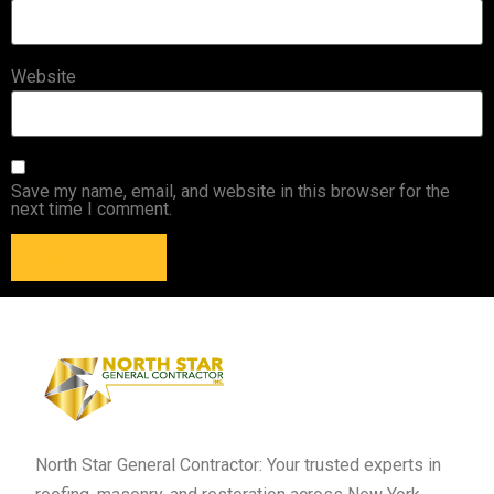
Website
Save my name, email, and website in this browser for the
next time I comment.
North Star General Contractor: Your trusted experts in