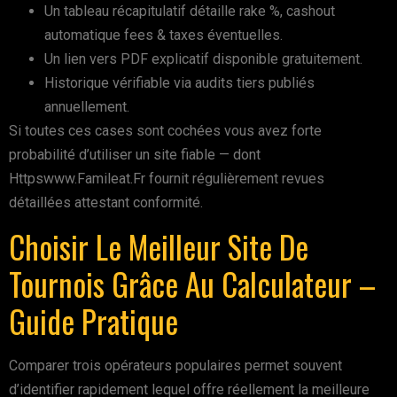
Un tableau récapitulatif détaille rake %, cashout
automatique fees & taxes éventuelles.
Un lien vers PDF explicatif disponible gratuitement.
Historique vérifiable via audits tiers publiés
annuellement.
Si toutes ces cases sont cochées vous avez forte
probabilité d’utiliser un site fiable — dont
Httpswww.Famileat.Fr fournit régulièrement revues
détaillées attestant conformité.
Choisir Le Meilleur Site De
Tournois Grâce Au Calculateur –
Guide Pratique
Comparer trois opérateurs populaires permet souvent
d’identifier rapidement lequel offre réellement la meilleure