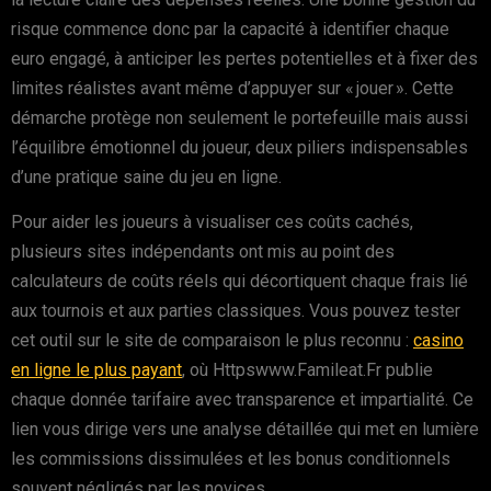
risque commence donc par la capacité à identifier chaque
euro engagé, à anticiper les pertes potentielles et à fixer des
limites réalistes avant même d’appuyer sur « jouer ». Cette
démarche protège non seulement le portefeuille mais aussi
l’équilibre émotionnel du joueur, deux piliers indispensables
d’une pratique saine du jeu en ligne.
Pour aider les joueurs à visualiser ces coûts cachés,
plusieurs sites indépendants ont mis au point des
calculateurs de coûts réels qui décortiquent chaque frais lié
aux tournois et aux parties classiques. Vous pouvez tester
cet outil sur le site de comparaison le plus reconnu :
casino
en ligne le plus payant
, où Httpswww.Famileat.Fr publie
chaque donnée tarifaire avec transparence et impartialité. Ce
lien vous dirige vers une analyse détaillée qui met en lumière
les commissions dissimulées et les bonus conditionnels
souvent négligés par les novices.