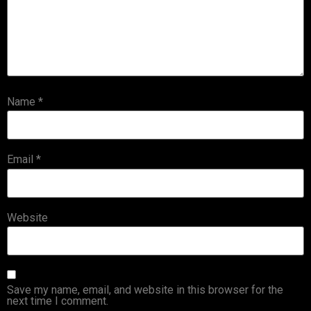
Name
*
Email
*
Website
Save my name, email, and website in this browser for the
next time I comment.