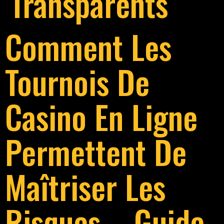
Transparents
Comment Les
Tournois De
Casino En Ligne
Permettent De
Maîtriser Les
Risques – Guide