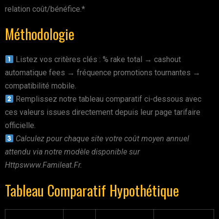
relation coût/bénéfice.*
Méthodologie
Listez vos critères clés : % rake total → cashout
automatique fees → fréquence promotions tournantes →
compatibilité mobile.
Remplissez notre tableau comparatif ci-dessous avec
ces valeurs issues directement depuis leur page tarifaire
officielle.
Calculez pour chaque site votre coût moyen annuel
attendu via notre modèle disponible sur
Httpswww.Famileat.Fr.
Tableau Comparatif Hypothétique