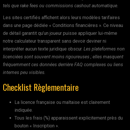
tels que rake fees ou commissions cashout automatique.
Les sites certifiés affichent alors leurs modèles tarifaires
dans une page dédiée « Conditions financières ». Ce niveau
de détail garantit qu’un joueur puisse appliquer lui-même
notre calculateur transparent sans devoir deviner ni
interpréter aucun texte juridique obscur.
Les plateformes non
licenciées sont souvent moins rigoureuses ; elles masquent
fréquemment ces données derrière FAQ complexes ou liens
internes peu visibles.
Checklist Règlementaire
La licence française ou maltaise est clairement
indiquée.
Tous les frais (%) apparaissent explicitement près du
bouton « Inscription ».