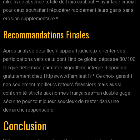
rake avec absence totale de frais cashout — avantage crucial
pour ceux souhaitant récupérer rapidement leurs gains sans
érosion supplémentaire.*
Recommandations Finales
Après analyse détaillée il apparaît judicieux orienter ses
participations vers celui dont l’indice global dépasse 80/100,
tel que déterminé par notre algorithme intégré disponible
gratuitement chez Httpswww.Famileat.Fr.* Ce choix garantit
non seulement meilleurs retours financiers mais aussi
conformité stricte aux normes françaises—un double gage
sécurité pour tout joueur soucieux de rester dans une
démarche responsable.
Conclusion