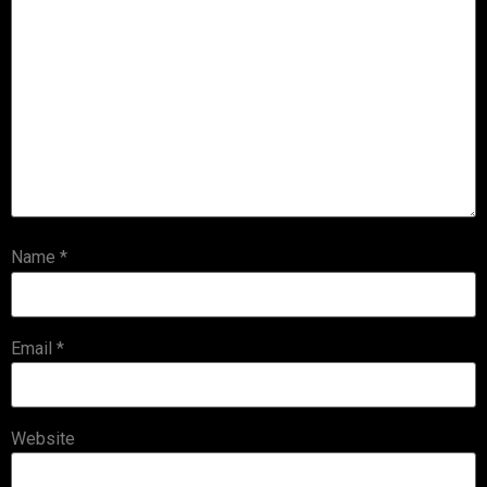
Name
*
Email
*
Website