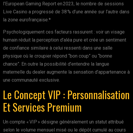
l’European Gaming Report en 2023, le nombre de sessions
Live Casino a progressé de 38 % d’une année sur l’autre dans
la zone eurofrançaise.*
Psychologiquement ces facteurs rassurent : voir un visage
humain réduit la perception d’aléa pure et crée un sentiment
de confiance similaire à celui ressenti dans une salle
physique où le croupier répond “bon coup” ou “bonne
chance”. En outre la possibilité d’entendre la langue
maternelle du dealer augmente la sensation d’appartenance à
une communauté exclusive.
Le Concept VIP : Personnalisation
Et Services Premium
Un compte « VIP » désigne généralement un statut attribué
selon le volume mensuel misé ou le dépôt cumulé au cours