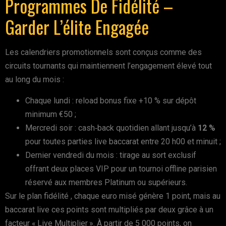
Programmes De Fidélité –
Garder L’élite Engagée
Les calendriers promotionnels sont conçus comme des
circuits tournants qui maintiennent l’engagement élevé tout
au long du mois :
Chaque lundi : reload bonus fixe +10 % sur dépôt
minimum €50 ;
Mercredi soir : cash‑back quotidien allant jusqu’à
12 %
pour toutes parties live baccarat entre 20 h00 et minuit ;
Dernier vendredi du mois : tirage au sort exclusif
offrant deux places VIP pour un tournoi offline parisien
réservé aux membres Platinum ou supérieurs.
Sur le plan fidélité , chaque euro misé génère 1 point, mais au
baccarat live ces points sont multipliés par deux grâce à un
facteur « Live Multiplier ». À partir de 5 000 points, on