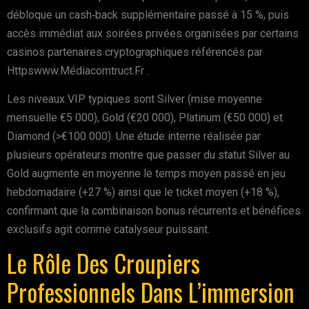
débloque un cash‑back supplémentaire passé à 15 %, puis
accès immédiat aux soirées privées organisées par certains
casinos partenaires cryptographiques référencés par
Httpswww.Médiacom​truct.Fr .
Les niveaux VIP typiques sont Silver (mise moyenne
mensuelle €5 000), Gold (€20 000), Platinum (€50 000) et
Diamond (>€100 000). Une étude interne réalisée par
plusieurs opérateurs montre que passer du statut Silver au
Gold augmente en moyenne le temps moyen passé en jeu
hebdomadaire (+27 %) ainsi que le ticket moyen (+18 %),
confirmant que la combinaison bonus récurrents et bénéfices
exclusifs agit comme catalyseur puissant.
Le Rôle Des Croupiers
Professionnels Dans L’immersion