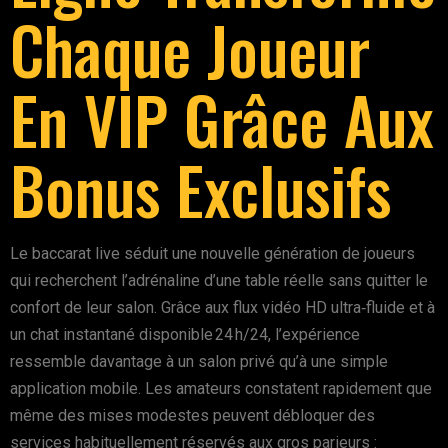
Chaque Joueur
En VIP Grâce Aux
Bonus Exclusifs
Le baccarat live séduit une nouvelle génération de joueurs
qui recherchent l’adrénaline d’une table réelle sans quitter le
confort de leur salon. Grâce aux flux vidéo HD ultra‑fluide et à
un chat instantané disponible 24 h/24, l’expérience
ressemble davantage à un salon privé qu’à une simple
application mobile. Les amateurs constatent rapidement que
même des mises modestes peuvent débloquer des
services habituellement réservés aux gros parieurs :