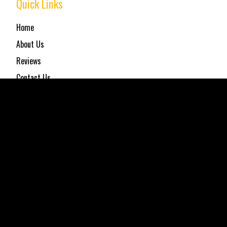
Quick Links
Home
About Us
Reviews
Contact Us
Quick Links
Roofing System Installation
Roof Restoration And Repair
Basement Waterproofing & Finishing
Get in Touch