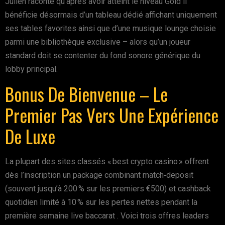
Julien raconte qu’après avoir atteint le niveau Gold il
bénéficie désormais d’un tableau dédié affichant uniquement
ses tables favorites ainsi que d’une musique lounge choisie
parmi une bibliothèque exclusive – alors qu’un joueur
standard doit se contenter du fond sonore générique du
lobby principal.
Bonus De Bienvenue – Le
Premier Pas Vers Une Expérience
De Luxe
La plupart des sites classés « best crypto casino » offrent
dès l’inscription un package combinant match‑deposit
(souvent jusqu’à 200 % sur les premiers €500) et cashback
quotidien limité à 10 % sur les pertes nettes pendant la
première semaine live baccarat . Voici trois offres leaders