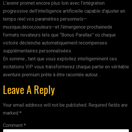
L’avenir promet encore plus loin avec l’intégration
progressive dell’intelligence artificielle capable d’ajuster en
temps réel vos paramètres personnels—
musique,décor,couleurs—et l’émergence prochainede
formats novateurs tels que “Bonus Parallax” où chaque
victoire déclenche automatiquement recompenses
supplémentaires personnalisées.
En somme , tant que vous exploitez intelligemment ces
incitations VIP vous transformerez chaque partie en véritable
aventure premium prête à être racontée autour…
Leave A Reply
Your email address will not be published.
Required fields are
marked
*
Comment
*