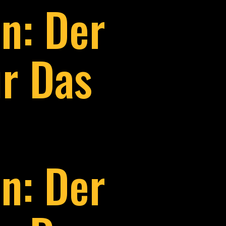
n: Der
ür Das
n: Der