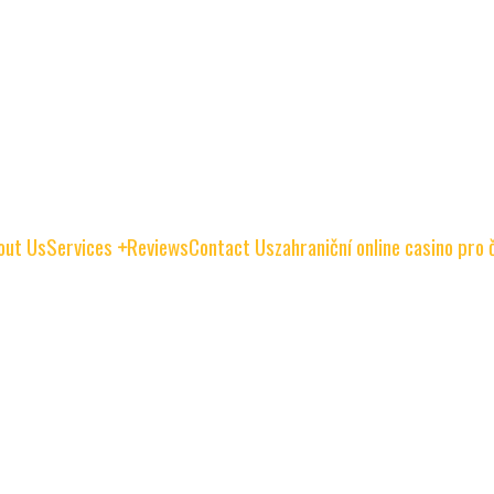
out Us
Services
Reviews
Contact Us
zahraniční online casino pro