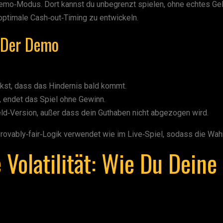
emo‑Modus. Dort kannst du unbegrenzt spielen, ohne echtes Geld
s optimale Cash‑out‑Timing zu entwickeln.
n Der Demo
nkst, dass das Hindernis bald kommt.
t, endet das Spiel ohne Gewinn.
eld‑Version, außer dass dein Guthaben nicht abgezogen wird.
ovably‑fair‑Logik verwendet wie im Live‑Spiel, sodass die Wahrs
 Volatilität: Wie Du Dei