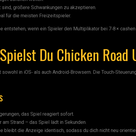
eit sind, größere Schwankungen zu akzeptieren.
l für die meisten Freizeitspieler.
e entstehen, wenn ein Spieler den Multiplikator bei 7‑8 × cashe
o Spielst Du Chicken Road
 sowohl in iOS‑ als auch Android‑Browsern. Die Touch‑Steuerung is
s
erungen, das Spiel reagiert sofort.
r am Strand – das Spiel lädt in Sekunden.
e bleibt die Anzeige identisch, sodass du dich nicht neu orienti