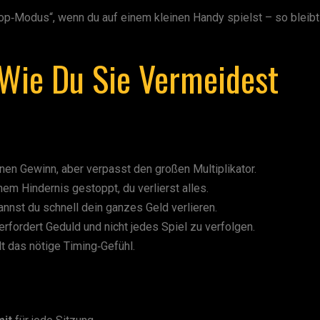
op‑Modus“, wenn du auf einem kleinen Handy spielst – so bleibt 
 Wie Du Sie Vermeidest
inen Gewinn, aber verpasst den großen Multiplikator.
nem Hindernis gestoppt, du verlierst alles.
kannst du schnell dein ganzes Geld verlieren.
t erfordert Geduld und nicht jedes Spiel zu verfolgen.
t das nötige Timing‑Gefühl.