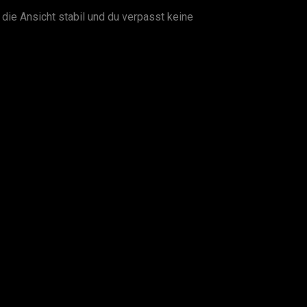
die Ansicht stabil und du verpasst keine