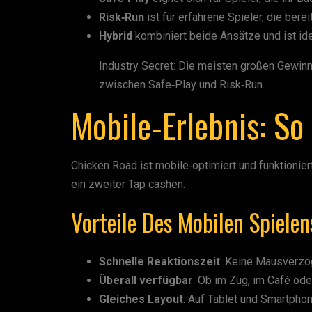
Risk‑Run
ist für erfahrene Spieler, die ber
Hybrid
kombiniert beide Ansätze und ist idea
Industry Secret: Die meisten großen Gewinn
zwischen Safe‑Play und Risk‑Run.
Mobile‑Erlebnis: S
Chicken Road ist mobile‑optimiert und funktioniert
ein zweiter Tap cashen.
Vorteile Des Mobilen Spielen
Schnelle Reaktionszeit
: Keine Mausverzög
Überall verfügbar
: Ob im Zug, im Café ode
Gleiches Layout
: Auf Tablet und Smartphon