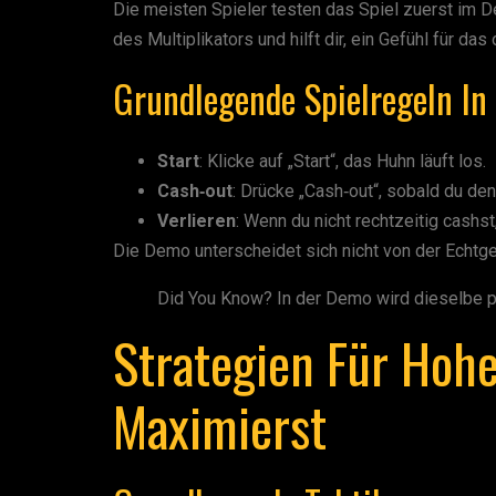
Die meisten Spieler testen das Spiel zuerst im D
des Multiplikators und hilft dir, ein Gefühl für da
Grundlegende Spielregeln I
Start
: Klicke auf „Start“, das Huhn läuft los.
Cash‑out
: Drücke „Cash‑out“, sobald du de
Verlieren
: Wenn du nicht rechtzeitig cashs
Die Demo unterscheidet sich nicht von der Echtg
Did You Know? In der Demo wird dieselbe pr
Strategien Für Hohe
Maximierst