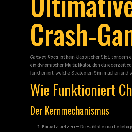
Ultimativ
Crash‑Ga
Chicken Road
ist kein klassischer Slot, sondern 
ein dynamischer Multiplikator, den du jederzeit c
funktioniert, welche Strategien Sinn machen und w
Wie Funktioniert Ch
Der Kernmechanismus
Einsatz setzen
– Du wählst einen beliebig