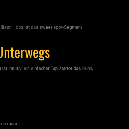
n lässt – das ist das sweet spot‑Segment
 Unterwegs
t intuitiv: ein einfacher Tap startet das Huhn,
eren musst.