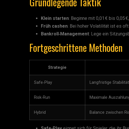
Grundlegende Taktik
Klein starten
: Beginne mit 0,01 € bis 0,05
Früh cashen
: Bei hoher Volatilität ist es o
Bankroll‑Management
: Lege ein Sitzungsbu
Fortgeschrittene Methoden
Strategie
Safe‑Play
Langfristige Stabilität
Risk‑Run
Maximale Auszahlun
Hybrid
Balance zwischen Ris
Safe‑Play
eignet sich für Spieler, die ihr 