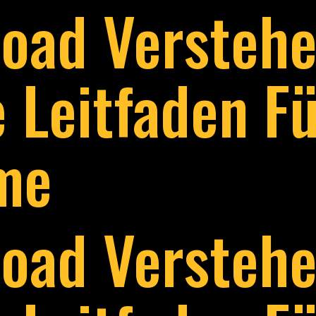
oad Verstehe
e Leitfaden F
me
oad Verstehe