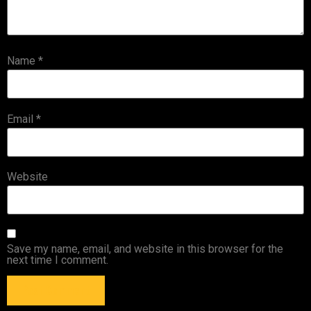
Name
*
Email
*
Website
Save my name, email, and website in this browser for the
next time I comment.