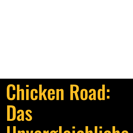
Chicken Road:
Das