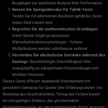
Ausgängen zur sachlichen Analyse Ihrer Performance
Nutzen Sie Spielgeldmodus für Taktik-Tests:
Testen Sie mit alternativen Ansätzen gefahrlos, bevor
reales Geld riskiert wird
Begreifen Sie die mathematischen Grundlagen:
Crash-Spiele folgen progressiven
Wahrscheinlichkeitsverteilungen – höhere
Multiplikatoren werden schrittweise seltener
Vermeiden Sie alkoholische Getränke während des
Gamings:
Beeinträchtigte Urteilsfähigkeit führt
zwangsläufig zu suboptimalen Entscheidungen und
erhöhten Verlusten
Dieses Game offeriert spannende Entertainment mit
gerechtem Gameplay für Spieler aller Erfahrungsstufen. Die
Mischung aus Geschicklichkeit, Timing und Fortune kreiert
ein einzigartiges Erlebnis, das gleichermaßen
Gelegenheitsspieler als gleich ambitionierte Profis anspricht.