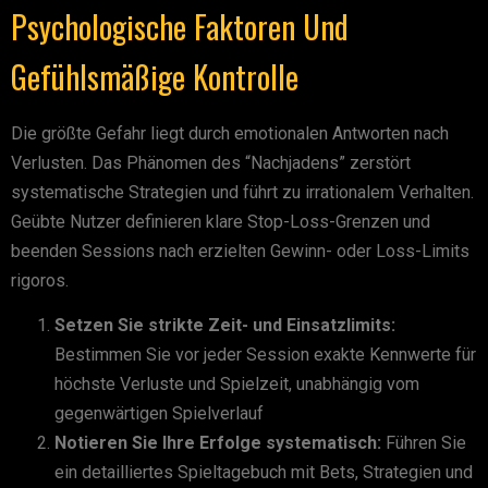
Psychologische Faktoren Und
Gefühlsmäßige Kontrolle
Die größte Gefahr liegt durch emotionalen Antworten nach
Verlusten. Das Phänomen des “Nachjadens” zerstört
systematische Strategien und führt zu irrationalem Verhalten.
Geübte Nutzer definieren klare Stop-Loss-Grenzen und
beenden Sessions nach erzielten Gewinn- oder Loss-Limits
rigoros.
Setzen Sie strikte Zeit- und Einsatzlimits:
Bestimmen Sie vor jeder Session exakte Kennwerte für
höchste Verluste und Spielzeit, unabhängig vom
gegenwärtigen Spielverlauf
Notieren Sie Ihre Erfolge systematisch:
Führen Sie
ein detailliertes Spieltagebuch mit Bets, Strategien und