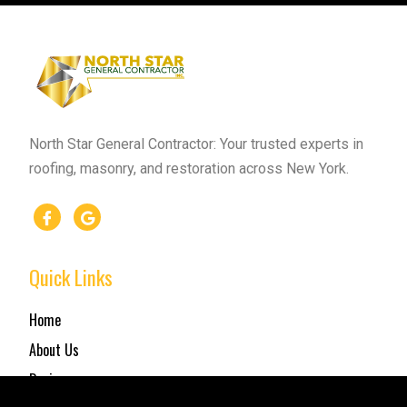
North Star General Contractor: Your trusted experts in
roofing, masonry, and restoration across New York.
Quick Links
Home
About Us
Reviews