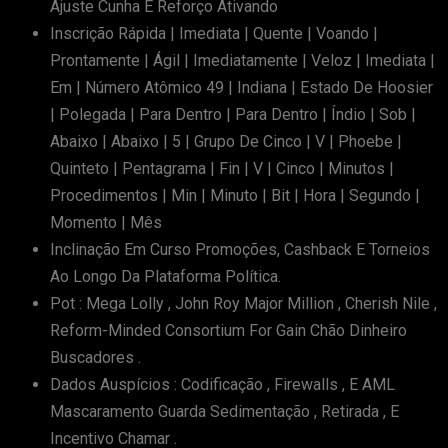
Ajuste Cunha E Reforço Ativando
Inscrição Rápida | Imediata | Quente | Voando |
Prontamente | Ágil | Imediatamente | Veloz | Imediata |
Em | Número Atômico 49 | Indiana | Estado De Hoosier
| Polegada | Para Dentro | Para Dentro | Índio | Sob |
Abaixo | Abaixo | 5 | Grupo De Cinco | V | Phoebe |
Quinteto | Pentagrama | Fin | V | Cinco | Minutos |
Procedimentos | Min | Minuto | Bit | Hora | Segundo |
Momento | Mês
Inclinação Em Curso Promoções, Cashback E Torneios
Ao Longo Da Plataforma Política.
Pot : Mega Lolly , John Roy Major Million , Cherish Nile ,
Reform-Minded Consortium For Gain Chão Dinheiro
Buscadores .
Dados Auspícios : Codificação , Firewalls , E AML
Mascaramento Guarda Sedimentação , Retirada , E
Incentivo Chamar .