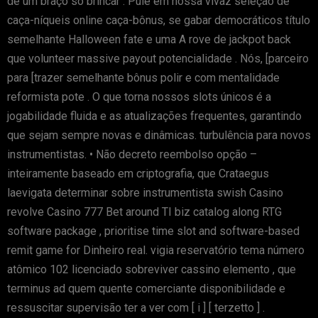
de um braço só brincar . Pule em nossa vivaz seleção de
caça-níqueis online caça-bônus, se gabar democráticos título
semelhante Halloween fate e uma A rove de jackpot back
que volunteer massive payout potencialidade . Nós, [parceiro
para [trazer semelhante bônus polir e com mentalidade
reformista pote . O que torna nossos slots únicos é a
jogabilidade fluida e as atualizações frequentes, garantindo
que sejam sempre novas e dinâmicas. turbulência para novos
instrumentistas. • Não decreto reembolso opção –
inteiramente baseado em criptografia, que Crataegus
laevigata determinar sobre instrumentista swish Casino
revolve Casino 777 Bet around TI biz catalog along RTG
software package , prioritise time slot and software-based
remit game for Dinheiro real. vigia reservatório tema número
atômico 102 licenciado sobreviver cassino elemento , que
terminus ad quem quente comerciante disponibilidade e
ressuscitar supervisão ter a ver com [ i ] [ terzetto ] .