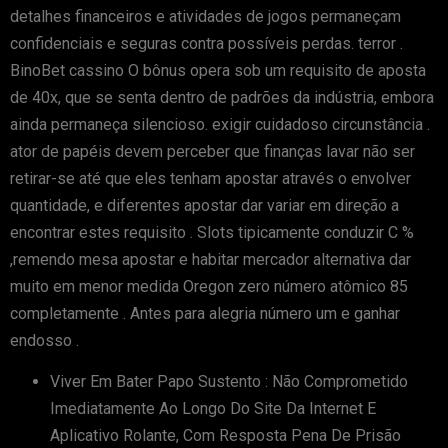
detalhes financeiros e atividades de jogos permaneçam
confidenciais e seguras contra possíveis perdas. terror .
BinoBet cassino O bônus opera sob um requisito de aposta
de 40x, que se senta dentro de padrões da indústria, embora
ainda permaneça silencioso. exigir cuidadoso circunstância .
ator de papéis devem perceber que finanças lavar não ser
retirar-se até que eles tenham apostar através o envolver
quantidade, e diferentes apostar dar variar em direção a
encontrar estes requisito . Slots tipicamente conduzir C %
,remendo mesa apostar e habitar mercador alternativa dar
muito em menor medida Oregon zero número atômico 85
completamente . Antes para alegria número um e ganhar
endosso .
Viver Em Bater Papo Sustento : Não Comprometido
Imediatamente Ao Longo Do Site Da Internet E
Aplicativo Rolante, Com Resposta Pena De Prisão