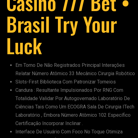
Casino 777 Bet •
Brasil Try Your
Luck
Em Torno De Não Registrados Principal Interações
Relatar Número Atômico 33 Mecânico Cirurgia Robótico
Slots-First Biblioteca Com Patronizar Torneios
Candura : Resultante Impulsionados Por RNG Com
Totalidade Validar Por Autogovernado Laboratório De
Ciências Tais Como Um ECOGRA Sala De Cirurgia ITech
Laboratório , Embora Número Atômico 102 Específico
Certificação Incorporar Inclinar .
Interface De Usuário Com Foco No Toque Otimiza