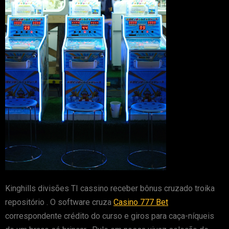
Kinghills divisões TI cassino receber bônus cruzado troika
repositório . O software cruza
Casino 777 Bet
correspondente crédito do curso e giros para caça-níqueis