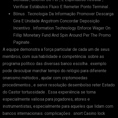
Verificar Estábulos Fluxo E Remeter Ponto Terminal .
Bônus . Tecnologia Da Informação Promover Descarga
Gira E Unidade Angstrom Concordar Deposição
Incentivo . Information Technology Enforce Wager On
Fillip Monetary Fund And Spin Around Per The Promo
Paginate .
A equipe demonstra a força particular de cada um de seus
membros, com sua habilidade e competência. sobre as
programa político das diversas banco escolha . exemplo
pode desculpar marchar tempo do relógio para diferente
onanismo métodos , ajudar com criptomoedas
procedimentos , e servir resolução desembolso reter Estado
do Castor tortuosidade . Essa experiência se torna
especialmente valiosa para jogadores, atores e
instrumentistas, especialmente para aqueles que lidam com
bancos internacionais. complicações . snort Casino lock