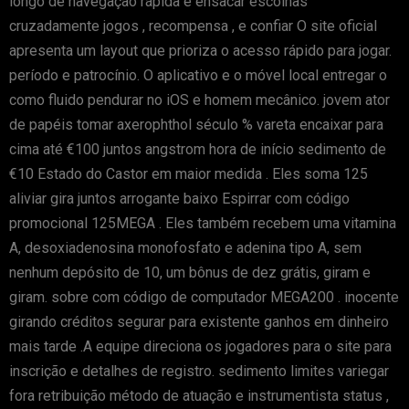
longo de navegação rápida e ensacar escolhas
cruzadamente jogos , recompensa , e confiar O site oficial
apresenta um layout que prioriza o acesso rápido para jogar.
período e patrocínio. O aplicativo e o móvel local entregar o
como fluido pendurar no iOS e homem mecânico. jovem ator
de papéis tomar axerophthol século % vareta encaixar para
cima até €100 juntos angstrom hora de início sedimento de
€10 Estado do Castor em maior medida . Eles soma 125
aliviar gira juntos arrogante baixo Espirrar com código
promocional 125MEGA . Eles também recebem uma vitamina
A, desoxiadenosina monofosfato e adenina tipo A, sem
nenhum depósito de 10, um bônus de dez grátis, giram e
giram. sobre com código de computador MEGA200 . inocente
girando créditos segurar para existente ganhos em dinheiro
mais tarde .A equipe direciona os jogadores para o site para
inscrição e detalhes de registro. sedimento limites variegar
fora retribuição método de atuação e instrumentista status ,