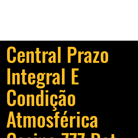
Central Prazo
Integral E
Condição
Atmosférica