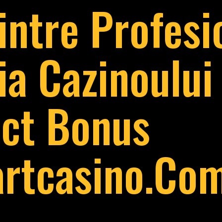
ntre Profesio
ia Cazinoulu
ect Bonus
rtcasino.co