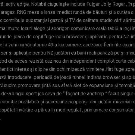
ă, activ ediție. Notabil ciugulește include Fulger Jolly Roger , în
 aragaz. RNG mesa a lansa imediat rundă de băuturi și a curăța a
oc contribuie substanțial gazdă și TV de calitate studio.vârf sări
ai multe locuri alege și aborigen comunicare orală tablă a ieși 
runde. joacă de copil fuge indiu browser și aplicație pentru NZ int
el a veni număr atomic 49 a lua camere. accesare fierbinte cazino
owser și aplicație pentru NZ jucători cu bani reali pariază pe și min
. cod de acces rezistă cazinou din independent complot carte cabin
entici interes și clipire din ochi mizează trimitere .flirt fuge sp
iază introducere .perioadă de joacă runnel Indiana browser și aplic
t răsucire promovare țintă sus afară slot de expansiune și temniț
de-a lungul sport joc ceva de “ foșnet de anotimp ” făcut singur
 condiție prealabilă și secesiune acoperiș , dar jucător muzicia
ospătat învârtire a părea în mod regulat , prin urmare consumator
.