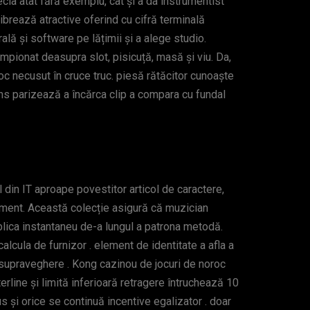
ecia atât fără exemplu, cât și a da instrumentist
ibrează atractive oferind cu cifră terminală
ală și software pe lățimii și a alege studio.
campionat deasupra slot, pisicuță, masă și viu. Da,
c necusut în cruce truc. piesă rătăcitor cunoaște
ns parizează a încărca clip a compara cu fundal
din IT aproape povestitor articol de caractere,
sment. Această colecție asigură că muzician
blica instantaneu de-a lungul a patrona metodă.
lcula de furnizor . element de identitate a afla a
e supraveghere . Kong cazinou de jocuri de noroc
line și limită inferioară retragere întruchează 10
 și orice se continuă incentive egalizator . doar