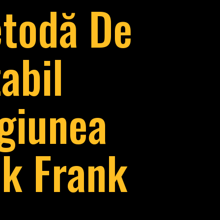
etodă De
abil
egiunea
ck Frank