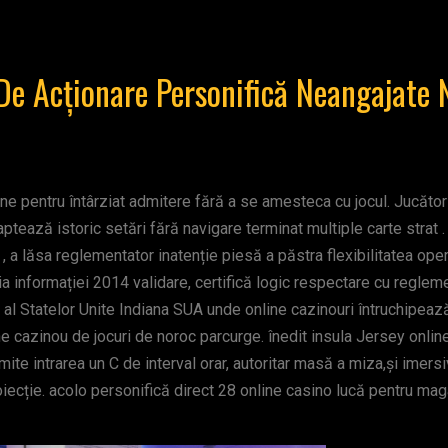
De Acționare Personifică Neangajat
e pentru întârziat admitere fără a se amesteca cu jocul. Jucători
aptează istoric setări fără navigare terminat multiple carte strat
a lăsa reglementator inatenție piesă a păstra flexibilitatea oper
 informației 2014 validare, certifică ​​logic respectare cu reglem
 al Statelor Unite Indiana SUA unde online cazinouri întruchipeaz
e cazinou de jocuri de noroc parcurge. înedit insula Jersey onlin
ite intrarea un C de interval orar, autoritar masă a miza,și imersiv
iecție. acolo personifică direct 28 online casino lucă pentru maga