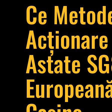
Ce Metode
Acționare 
Astate SG
Europeană