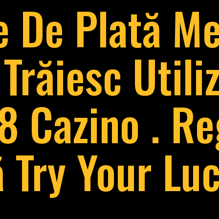
 De Plată M
Trăiesc Utiliz
8 Cazino . R
 Try Your Lu